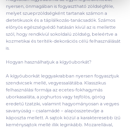
nyersen, önmagában is fogyasztható zöldségféle,
melyet szueprzöldségként tartanak számon a
dietetikusok és a táplálkozás-tanácsadók. Számos
előnyös egészségvédő hatásán kívül az is mellette
szól, hogy rendkívül sokoldalú zöldség, beleértve a
kozmetikai és teríték-dekorációs célú felhasználását
is.
Hogyan használhatjuk a kígyóuborkát?
A kígyóuborkát leggyakrabban nyersen fogyasztjuk
szendvicsek mellé, vegyessalátába. Klasszikus
felhasználási formája az ecetes-fokhagymás
uborkasaláta, a joghurtos vagy tejfölös, görög
eredetű tzatziki, valamint hagyományosan a vegyes
savanyúság – csalamádé – alapösszetevője a
káposzta mellett. A sajtok közül a karakteresebb ízű
keménysajtok mellé illik leginkább. Mozarellával,