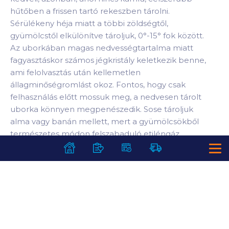
hűtőben a frissen tartó rekeszben tárolni.
Sérülékeny héja miatt a többi zöldségtől,
gyümölcstől elkülönítve tároljuk, 0°-15° fok között.
Az uborkában magas nedvességtartalma miatt
fagyasztáskor számos jégkristály keletkezik benne,
ami felolvasztás után kellemetlen
állagminőségromlást okoz. Fontos, hogy csak
felhasználás előtt mossuk meg, a nedvesen tárolt
uborka könnyen megpenészedik. Sose tároljuk
alma vagy banán mellett, mert a gyümölcsökből
természetes módon felszabaduló etiléngáz
hatására a kígyóuborka a gyorsérés állapotában
egy-két nap alatt megromlik.
Származási ország: Magyarország
Osztály: I.