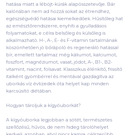
hatása miatt a léböjt-kúrák alapösszetevője. Bár
kalóriában nem ad hozzá sokat az étrendhez,
egészségvédő hatásai kiemelkedőek. Hűsítőleg hat
az emésztőrendszerre, enyhíti a gyulladásos
folyamatokat, e célra belsőleg és külsőleg is
alkalmazható. H-, A-, E- és F-vitamin tartalmának
köszönhetően jó bőrápoló és regeneráló hatással
bír, emellett tartalmaz még káliumot, kalciumot,
foszfort, magnéziumot, vasat, jódot, A-, B1-, B2-
vitamint, niacint, folsavat. Klasszikus élénkítő, frissítő
italként gyömbérrel és mentával gazdagítva az
uborkás víz évtizedek óta helyet kap minden
karcsúsító diétában.
Hogyan tároljuk a kígyóuborkát?
A kígyóuborka legjobban a sötét, természetes
szellőzésű, hűvös, de nem hideg tárolóhelyet
kedveli, azonban, ahol nincs kamra, célszerűbb