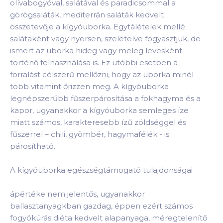
olívabogyóval, salátával és paradicsommal a
görögsaláták, mediterrán saláták kedvelt
összetevője a kígyóuborka. Egytálételek mellé
salátaként vagy nyersen, szeletelve fogyasztjuk, de
ismert az uborka hideg vagy meleg levesként
történő felhasználása is. Ez utóbbi esetben a
forralást célszerű mellőzni, hogy az uborka minél
több vitamint őrizzen meg. A kígyóuborka
legnépszerűbb fűszerpárosítása a fokhagyma és a
kapor, ugyanakkor a kígyóuborka semleges íze
miatt számos, karakteresebb ízű zöldséggel és
fűszerrel – chili, gyömbér, hagymafélék - is
párosítható.
A kígyóuborka egészségtámogató tulajdonságai
ápértéke nem jelentős, ugyanakkor
ballasztanyagkban gazdag, éppen ezért számos
fogyókúrás diéta kedvelt alapanyaga, méregtelenítő