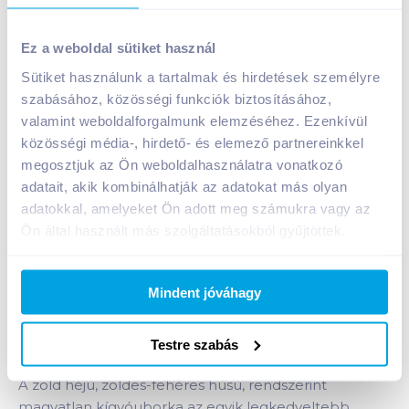
Egységár:
1 399
Ft /
kg
Nettó eladási ár:
1 102
Ft /
kg
(
27
% áfa)
Ez a weboldal sütiket használ
Sütiket használunk a tartalmak és hirdetések személyre
Kosárba
Kosárba
szabásához, közösségi funkciók biztosításához,
valamint weboldalforgalmunk elemzéséhez. Ezenkívül
1 db = 0.3 kg
közösségi média-, hirdető- és elemező partnereinkkel
+1 db a kosárba
megosztjuk az Ön weboldalhasználatra vonatkozó
adatait, akik kombinálhatják az adatokat más olyan
adatokkal, amelyeket Ön adott meg számukra vagy az
Bevásárlólistához adom
Értesíts, ha olcsóbb!
Ön által használt más szolgáltatásokból gyűjtöttek.
Mindent jóváhagy
Termékleírás a(z)
Kígyóuborka (kg)
termékhez:
Mit kell tudni a kígyóubrokáról?
Testre szabás
A zöld héjú, zöldes-fehéres húsú, rendszerint
magvatlan kígyóuborka az egyik legkedveltebb,