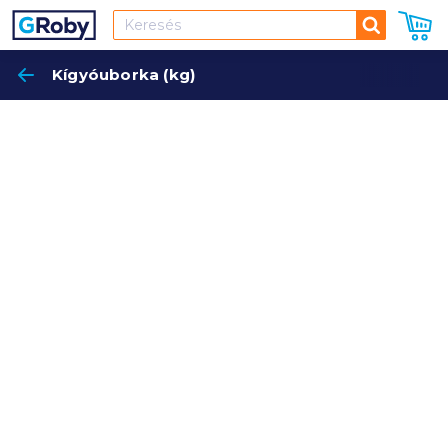
Keresés
Kígyóuborka (kg)
Keres