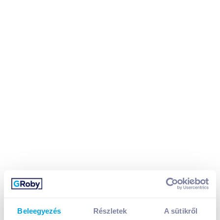
Kígyóuborka (kg)
1 399
Ft /
kg
Beleegyezés
Részletek
A sütikről