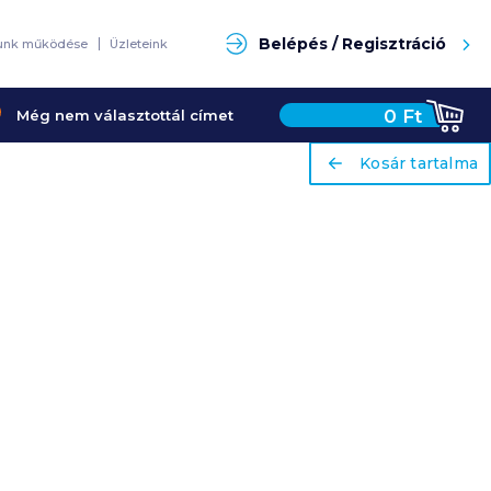
Keresés
Belépés / Regisztráció
unk működése
Üzleteink
0
Ft
Még nem választottál címet
ariaLabel
ariaLabel
Kosár tartalma
Kosár tartalma