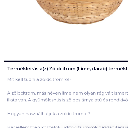
Termékleírás a(z)
Zöldcitrom (Lime, darab)
termékh
Mit kell tudni a zöldcitromról?
A zöldcitrom, más néven lime nem olyan rég vált ismert
illata van. A gyümölcshús is zöldes árnyalatú és rendkí
Hogyan használhatjuk a zöldcitromot?
Bár jellemzően koktélok, üdítők, turmixok gazdagításár