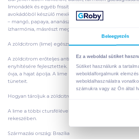
limonádék és egyéb frissítő italok, mártások, szószok 
avokádóból készülő mexikói mártogatósnak/szendvicsk
– mangó, papaya, ananász - ízét, valamint kihasználva a
ízharmónia, másrészt megakadályozza, hogy az összet
Beleegyezés
A zöldcitrom (lime) egészségtámogató tulajdonságai
Ez a weboldal sütiket haszn
A zöldcitrom erőteljes antibakteriális hatással rendel
enyhítésére fejlesztettek. Házi kozmetikumként is haszh
Sütiket használunk a tartal
óvja, a hajat ápolja. A lime antioxidánsokban, flavonoido
weboldalforgalmunk elemzésé
tüneteit.
weboldalhasználatra vonatko
számukra vagy az Ön által ha
Hogyan tároljuk a zöldcitromot?
A lime a többi ctursfélével ellentétben nem utóérő, a sz
rekeszében.
Származási ország: Brazília