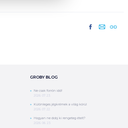
GROBY BLOG
Ne csak forrón idd!
2026. 07. 23.
Különleges jégkrémek a világ körül
2026. 07. 22.
Hogyan ne dobj ki rengeteg ételt?
2026. 06. 23.