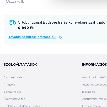
Osztály: II.
GRoby futárral Budapestre és környékére szállítható
0-990 Ft
További szállítási információk
SZOLGÁLTATÁSOK
INFORMÁCIÓ
Ajándékkosarak
Áruházunk működ
Árfigyelő
Általános szerződési
Bevásárlólisták
Elállási jog
Üvegvisszaváltás
Adatkezelési tájéko
Szelektív hulladékok gyűjtése
Fizetési módok