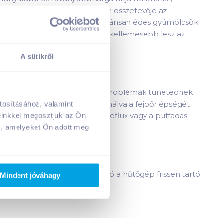
asználhatjuk. Elenegedhetetlen összetevője az
ellensúlyozhatjuk vele a markánsan édes gyümölcsök
meglocsolhatjuk vele. Egyrészt kellemesebb lesz az
A sütikről
készítményeknek, melyeket a bőrproblémák tüneteonek
ghurttal és olívaolajjal kombinálva a fejbőr épségét
tosításához, valamint
A kosarad jelenleg üres.
és enyhítheti a gyomorfájás, a reflux vagy a puffadás
einkkel megosztjuk az Ön
Adj hozzá termékeket!
l, amelyeket Ön adott meg
nak. A lime 1-2 hétig tárolható a hűtőgép frissen tartó
Mindent jóváhagy