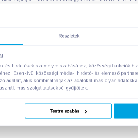
és mártogatósok, valmaint szendvicskrémek gazdagítására h
rémnek, a guacamoel-nak. Lekvár és befőtt összetevőként 
 lime savasságát, a vegyesgyümölcs és zöldségsalátákat is 
evők megbarnuljanak.
Részletek
ál
kező illóolaja gyakori összetevője azoknak a gyógyhatású 
álható, mézzel összekeverve bőrtisztítóként hazsnálható, jo
mak és hirdetések személyre szabásához, közösségi funkciók biz
kban is rendkívül gazdag, és az emésztésünket is segítheti, 
hez. Ezenkívül közösségi média-, hirdető- és elemező partner
zó adatait, akik kombinálhatják az adatokat más olyan adatokka
sznált más szolgáltatásokból gyűjtöttek.
íne tényleg zöld, a sárga példányok már túlérettnek számíta
Testre szabás