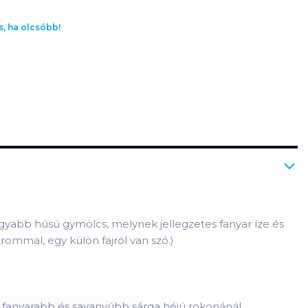
s, ha olcsóbb!
ágyabb húsú gymölcs, melynek jellegzetes fanyar íze és
rommal, egy külön fajról van szó.)
e fanyarabb és savanyúbb sárga héjú rokonánál,