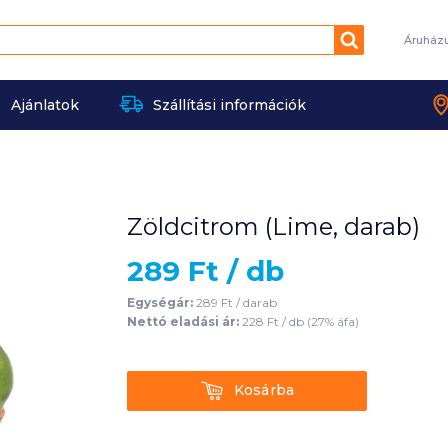
Keresés
Áruház
Ajánlatok
Szállítási információk
Zöldcitrom (Lime, darab)
289
Ft /
db
Egységár:
289
Ft /
darab
Nettó eladási ár:
228
Ft /
db
(
27
% áfa)
Kosárba
Kosárba