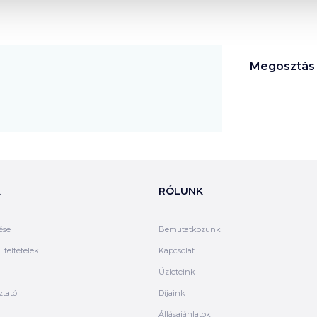
Megosztás
K
RÓLUNK
ése
Bemutatkozunk
 feltételek
Kapcsolat
Üzleteink
ztató
Díjaink
Állásajánlatok