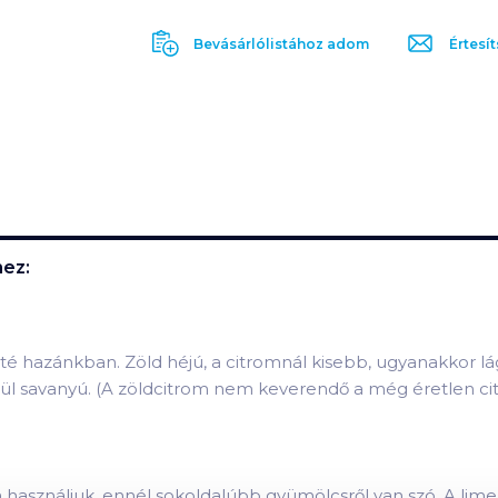
Bevásárlólistához adom
Értesít
ez:
té hazánkban. Zöld héjú, a citromnál kisebb, ugyanakkor l
vóül savanyú. (A zöldcitrom nem keverendő a még éretlen cit
a használjuk, ennél sokoldalúbb gyümölcsről van szó. A lim