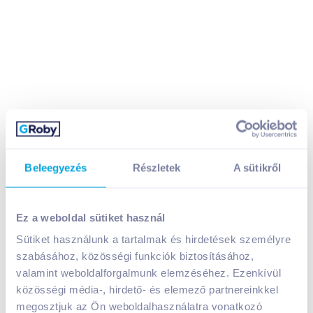
Beleegyezés
Részletek
A sütikről
Ez a weboldal sütiket használ
Agrana Nád kockacukor 500 g
Sütiket használunk a tartalmak és hirdetések személyre
499
Ft /
db
szabásához, közösségi funkciók biztosításához,
valamint weboldalforgalmunk elemzéséhez. Ezenkívül
Egységár:
998
Ft /
kg
Nettó eladási ár:
393
Ft /
db
(
27
% áfa)
közösségi média-, hirdető- és elemező partnereinkkel
megosztjuk az Ön weboldalhasználatra vonatkozó