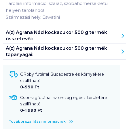
Tárolási információ: száraz, szobahőmérsékletű
helyen tárolandó!
Származási hely: Eswatini
A(z)
Agrana Nád kockacukor 500 g
termék
összetevői:
A(z)
Agrana Nád kockacukor 500 g
termék
tápanyagai:
GRoby futárral Budapestre és környékére
szállítható
0-990 Ft
Csomagfutárral az ország egész területére
szállítható!
0-1 990 Ft
További szállítási információk