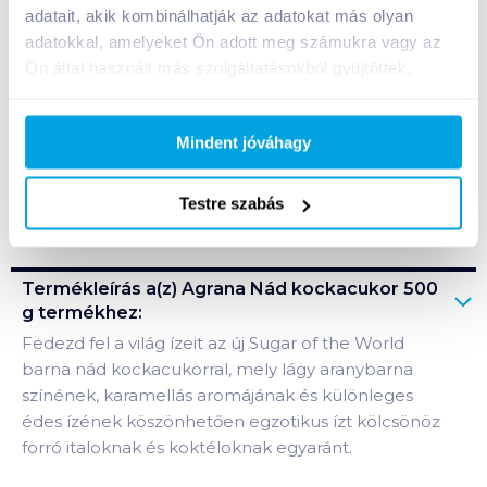
adatait, akik kombinálhatják az adatokat más olyan
Kosárba
Kosárba
adatokkal, amelyeket Ön adott meg számukra vagy az
Ön által használt más szolgáltatásokból gyűjtöttek.
1 karton = 10 db
+1 karton a kosárba
Mindent jóváhagy
Bevásárlólistához adom
Értesíts, ha olcsóbb!
Testre szabás
Termékleírás a(z)
Agrana Nád kockacukor 500
g
termékhez:
Fedezd fel a világ ízeit az új Sugar of the World
barna nád kockacukorral, mely lágy aranybarna
színének, karamellás aromájának és különleges
édes ízének köszönhetően egzotikus ízt kölcsönöz
forró italoknak és koktéloknak egyaránt.