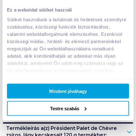
Président Palet de Chèvre zsíros, lágy kecskesajt 120
Ez a weboldal sütiket használ
g
Sütiket használunk a tartalmak és hirdetések személyre
1 190
Ft /
db
szabásához, közösségi funkciók biztosításához,
Egységár:
9 917
Ft /
kg
valamint weboldalforgalmunk elemzéséhez. Ezenkívül
Nettó eladási ár:
1 008
Ft /
db
(
18
% áfa)
közösségi média-, hirdető- és elemező partnereinkkel
megosztjuk az Ön weboldalhasználatra vonatkozó
Kosárba
adatait, akik kombinálhatják az adatokat más olyan
Kosárba
adatokkal, amelyeket Ön adott meg számukra vagy az
Ön által használt más szolgáltatásokból gyűjtöttek.
1 karton = 6 db
+1 karton a kosárba
Mindent jóváhagy
Bevásárlólistához adom
Értesíts, ha olcsóbb!
Testre szabás
Termékleírás a(z)
Président Palet de Chèvre
zsíros, lágy kecskesajt 120 g
termékhez: