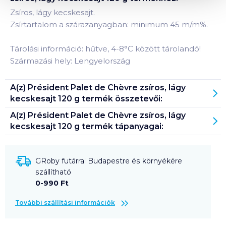
Zsíros, lágy kecskesajt.
Zsírtartalom a szárazanyagban: minimum 45 m/m%.
Tárolási információ: hűtve, 4-8°C között tárolandó!
Származási hely: Lengyelország
A(z)
Président Palet de Chèvre zsíros, lágy
kecskesajt 120 g
termék összetevői:
A(z)
Président Palet de Chèvre zsíros, lágy
kecskesajt 120 g
termék tápanyagai:
GRoby futárral Budapestre és környékére
szállítható
0-990 Ft
További szállítási információk