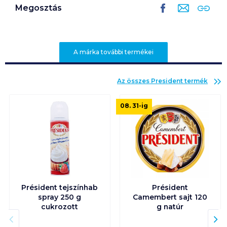
Megosztás
A márka további termékei
Az összes
President
termék
08. 31
-ig
Président tejszínhab
Président
spray 250 g
Camembert sajt 120
cukrozott
g natúr