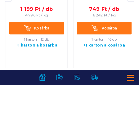
1 199
Ft /
db
749
Ft /
db
4 796
Ft /
kg
6 242
Ft /
kg
Kosárba
Kosárba
Kosárba
Kosárba
1 karton = 12 db
1 karton = 16 db
+1 karton a kosárba
+1 karton a kosárba
SZOLGÁLTATÁSOK
Ajándékkosarak
INFORMÁCIÓK
Árfigyelő
Áruházunk működése
Bevásárlólisták