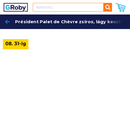
Keresés
Président Palet de Chèvre zsíros, lágy kecskesa
Keres
08. 31-ig