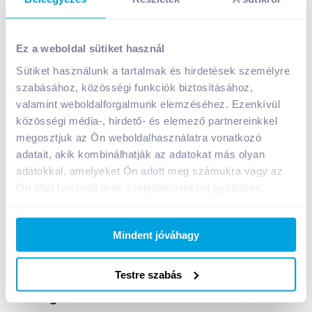
The Bridge rizsdesszert 2x130 g csokoládés
Ez a weboldal sütiket használ
1 099
Ft /
db
Sütiket használunk a tartalmak és hirdetések személyre
Egységár:
4 227
Ft /
kg
szabásához, közösségi funkciók biztosításához,
Nettó eladási ár:
865
Ft /
db
(
27
% áfa)
valamint weboldalforgalmunk elemzéséhez. Ezenkívül
közösségi média-, hirdető- és elemező partnereinkkel
Kosárba
Kosárba
megosztjuk az Ön weboldalhasználatra vonatkozó
adatait, akik kombinálhatják az adatokat más olyan
adatokkal, amelyeket Ön adott meg számukra vagy az
Ön által használt más szolgáltatásokból gyűjtöttek.
Bevásárlólistához adom
Értesíts, ha olcsóbb!
Mindent jóváhagy
Testre szabás
Termékleírás a(z)
The Bridge rizsdesszert
2x130 g csokoládés
termékhez: