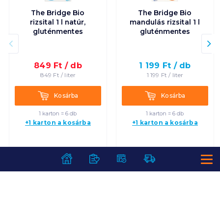
The Bridge Bio
The Bridge Bio
rizsital 1 l natúr,
mandulás rizsital 1 l
gluténmentes
gluténmentes
849
Ft /
db
1 199
Ft /
db
849
Ft /
liter
1 199
Ft /
liter
Kosárba
Kosárba
Kosárba
Kosárba
1 karton = 6 db
1 karton = 6 db
+1 karton a kosárba
+1 karton a kosárba
SZOLGÁLTATÁSOK