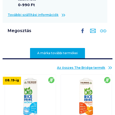
0-990 Ft
További szállítási információk
Megosztás
A márka további termékei
Az összes
The Bridge
termék
gluténmentes
glu
08. 19
-ig