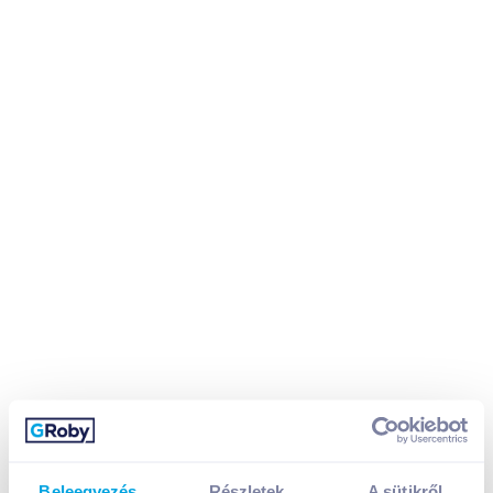
Beleegyezés
Részletek
A sütikről