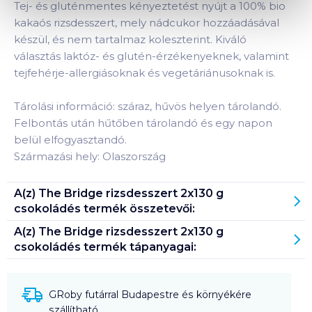
Tej- és gluténmentes kényeztetést nyújt a 100% bio
kakaós rizsdesszert, mely nádcukor hozzáadásával
készül, és nem tartalmaz koleszterint. Kiváló
választás laktóz- és glutén-érzékenyeknek, valamint
tejfehérje-allergiásoknak és vegetáriánusoknak is.
Tárolási információ: száraz, hűvös helyen tárolandó.
Felbontás után hűtőben tárolandó és egy napon
belül elfogyasztandó.
Származási hely: Olaszország
A(z)
The Bridge rizsdesszert 2x130 g
csokoládés
termék összetevői:
A(z)
The Bridge rizsdesszert 2x130 g
csokoládés
termék tápanyagai:
GRoby futárral Budapestre és környékére
szállítható