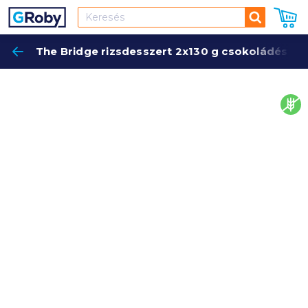
Keresés
The Bridge rizsdesszert 2x130 g csokoládés
Keres
glut