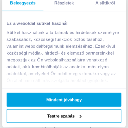
Beleegyezés
Részletek
A sütikről
Hajdú Gourmet sajtkocka 100 g olívás
Ez a weboldal sütiket használ
549
Ft /
db
Sütiket használunk a tartalmak és hirdetések személyre
Egységár:
5 490
Ft /
kg
Nettó eladási ár:
465
Ft /
db
(
18
% áfa)
szabásához, közösségi funkciók biztosításához,
valamint weboldalforgalmunk elemzéséhez. Ezenkívül
közösségi média-, hirdető- és elemező partnereinkkel
Kosárba
Kosárba
megosztjuk az Ön weboldalhasználatra vonatkozó
adatait, akik kombinálhatják az adatokat más olyan
adatokkal, amelyeket Ön adott meg számukra vagy az
A termék megszűnt
Ön által használt más szolgáltatásokból gyűjtöttek.
Mindent jóváhagy
Bevásárlólistához adom
Értesíts, ha olcsóbb!
Testre szabás
Termékleírás a(z)
Hajdú Gourmet sajtkocka 100