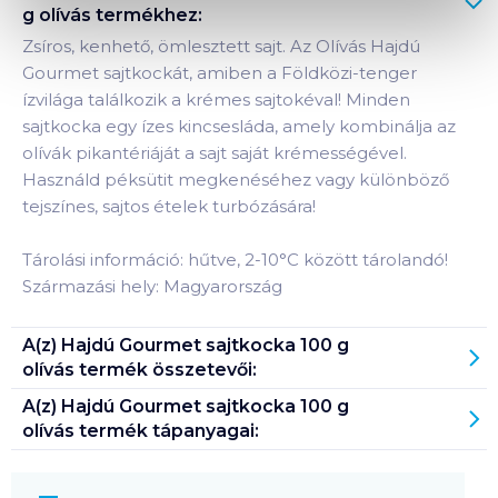
g olívás
termékhez:
Zsíros, kenhető, ömlesztett sajt. Az Olívás Hajdú
Gourmet sajtkockát, amiben a Földközi-tenger
ízvilága találkozik a krémes sajtokéval! Minden
sajtkocka egy ízes kincsesláda, amely kombinálja az
olívák pikantériáját a sajt saját krémességével.
Használd péksütit megkenéséhez vagy különböző
tejszínes, sajtos ételek turbózására!
Tárolási információ: hűtve, 2-10°C között tárolandó!
Származási hely: Magyarország
A(z)
Hajdú Gourmet sajtkocka 100 g
olívás
termék összetevői:
A(z)
Hajdú Gourmet sajtkocka 100 g
olívás
termék tápanyagai: