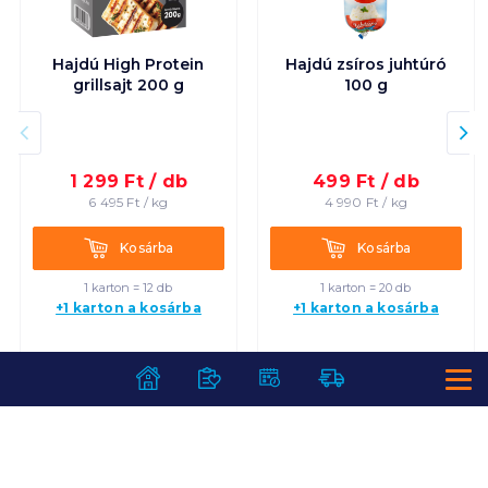
Hajdú High Protein
Hajdú zsíros juhtúró
grillsajt 200 g
100 g
1 299
Ft /
db
499
Ft /
db
6 495
Ft /
kg
4 990
Ft /
kg
Kosárba
Kosárba
Kosárba
Kosárba
1 karton = 12 db
1 karton = 20 db
+1 karton a kosárba
+1 karton a kosárba