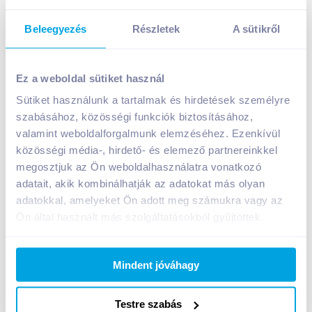
Beleegyezés
Részletek
A sütikről
Ez a weboldal sütiket használ
Sütiket használunk a tartalmak és hirdetések személyre
szabásához, közösségi funkciók biztosításához,
Tetrabbit friss házinyúl teljes eleje 500 g
valamint weboldalforgalmunk elemzéséhez. Ezenkívül
A termék jelenleg nem elérhető
közösségi média-, hirdető- és elemező partnereinkkel
megosztjuk az Ön weboldalhasználatra vonatkozó
adatait, akik kombinálhatják az adatokat más olyan
Bevásárlólistához adom
Értesíts, ha olcsóbb!
adatokkal, amelyeket Ön adott meg számukra vagy az
Ön által használt más szolgáltatásokból gyűjtöttek.
Termékleírás a(z)
Tetrabbit friss házinyúl teljes
Mindent jóváhagy
eleje 500 g
termékhez:
Tetrabbit friss házinyúl teljes eleje, védőgázas
Testre szabás
csomagolásban. Hatósági állatorvos ellenőrizte.