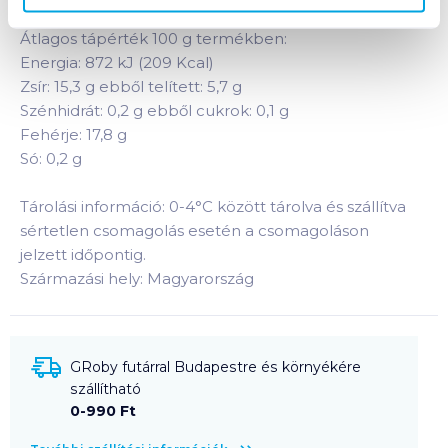
Átlagos tápérték 100 g termékben:
Energia: 872 kJ (209 Kcal)
Zsír: 15,3 g ebből telített: 5,7 g
Szénhidrát: 0,2 g ebből cukrok: 0,1 g
Fehérje: 17,8 g
Só: 0,2 g
Tárolási információ: 0-4°C között tárolva és szállítva
sértetlen csomagolás esetén a csomagoláson
jelzett időpontig.
Származási hely: Magyarország
GRoby futárral Budapestre és környékére
szállítható
0-990 Ft