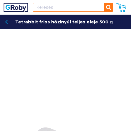
Keresés
Tetrabbit friss házinyúl teljes eleje 500 g
Keres