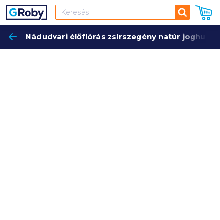
Keresés
Nádudvari élőflórás zsírszegény natúr joghurt 1
Keres