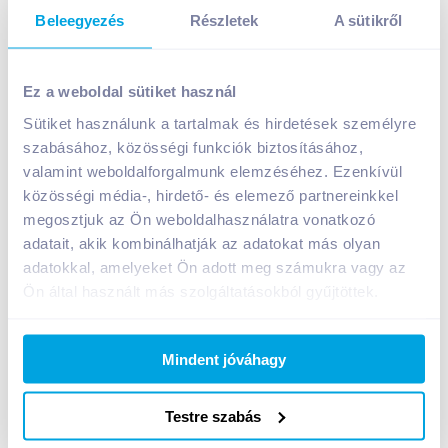
Beleegyezés
Részletek
A sütikről
Nádudvari élőflórás zsírszegény natúr joghurt 1,4%
150 g
Ez a weboldal sütiket használ
139
Ft /
db
Sütiket használunk a tartalmak és hirdetések személyre
szabásához, közösségi funkciók biztosításához,
Egységár:
927
Ft /
kg
Nettó eladási ár:
118
Ft /
db
(
18
% áfa)
valamint weboldalforgalmunk elemzéséhez. Ezenkívül
közösségi média-, hirdető- és elemező partnereinkkel
megosztjuk az Ön weboldalhasználatra vonatkozó
Kosárba
Kosárba
adatait, akik kombinálhatják az adatokat más olyan
adatokkal, amelyeket Ön adott meg számukra vagy az
Ön által használt más szolgáltatásokból gyűjtöttek.
1 karton = 20 db
+1 karton a kosárba
Mindent jóváhagy
Bevásárlólistához adom
Értesíts, ha olcsóbb!
Testre szabás