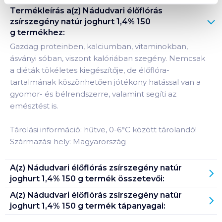
Termékleírás a(z)
Nádudvari élőflórás
zsírszegény natúr joghurt 1,4% 150
g
termékhez:
Gazdag proteinben, kalciumban, vitaminokban,
ásványi sóban, viszont kalóriában szegény. Nemcsak
a diéták tökéletes kiegészítője, de élőflóra-
tartalmának köszönhetően jótékony hatással van a
gyomor- és bélrendszerre, valamint segíti az
emésztést is.
Tárolási információ: hűtve, 0-6°C között tárolandó!
Származási hely: Magyarország
A(z)
Nádudvari élőflórás zsírszegény natúr
joghurt 1,4% 150 g
termék összetevői:
A(z)
Nádudvari élőflórás zsírszegény natúr
joghurt 1,4% 150 g
termék tápanyagai: