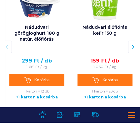
Nádudvari
Nádudvari élőflórás
görögjoghurt 180 g
kefir 150 g
natúr, élőflórás
299
Ft /
db
159
Ft /
db
1 661
Ft /
kg
1 060
Ft /
kg
Kosárba
Kosárba
Kosárba
Kosárba
1 karton = 12 db
1 karton = 20 db
+1 karton a kosárba
+1 karton a kosárba