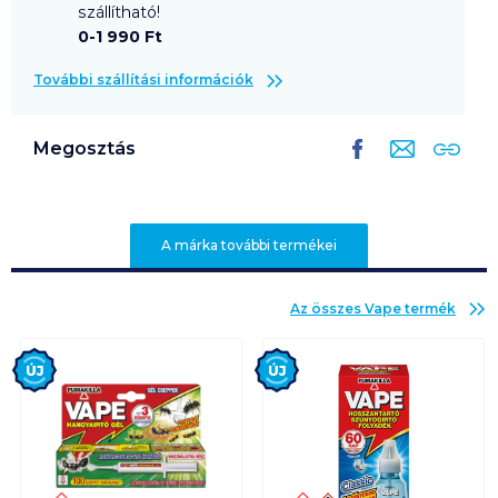
szállítható!
0-1 990 Ft
További szállítási információk
Megosztás
A márka további termékei
Az összes
Vape
termék
Új
Új