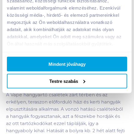
Kosárba
szabásához, közösségi funkciók biztosításához,
Kosárba
valamint weboldalforgalmunk elemzéséhez. Ezenkívül
közösségi média-, hirdető- és elemező partnereinkkel
megosztjuk az Ön weboldalhasználatra vonatkozó
A termék megszűnt
adatait, akik kombinálhatják az adatokat más olyan
adatokkal, amelyeket Ön adott meg számukra vagy az
Ön által használt más szolgáltatásokból gyűjtöttek.
Bevásárlólistához adom
Értesíts, ha olcsóbb!
Mindent jóváhagy
Termékleírás a(z)
Vape hangyaírtó csalétek 2
db
termékhez:
Testre szabás
Kiirtja az egész kolóniát!
A Vape hangyairtó csalétek zárt térben és az
erkélyen, teraszon előforduló házi és kerti hangyák
elpusztítására alkalmas. A vonzó hatású csalétekből
a hangyák fogyasztanak, azt a fészekbe hordják és
az ott tartózkodókat ezzel táplálják, így a
hangyaboly kihal. Hatását a bolyra kb. 2 hét alatt fejti