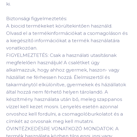
ki.
Biztonsági figyelmeztetés:
A biocid termékeket körültekintően használd.
Olvasd el a termékinformációkat a csomagoláson és
a kiegészítő információkat a termék használatára
vonatkozóan.
FIGYELMEZTETÉS: Csak a használati utasításnak
megfelelően használjuk! A csalétket úgy
alkalmazzuk, hogy ahhoz gyermek, haszon- vagy
háziállat ne férhessen hozzá. Élelmiszertől és
takarmánytól elkülönítve, gyermekek és háziállatok
által hozzá nem férhető helyen tárolandó. A
készítmény használata után bő, meleg szappanos
vízzel kell kezet mosni. Lenyelés esetén azonnal
orvoshoz kell fordulni, a csomagolóburkolatot és a
címkét az orvosnak meg kell mutatni.
ÓVINTÉZKEDÉSRE VONATKOZÓ MONDATOK: A
termék használata közben tilos enni, inni vagy