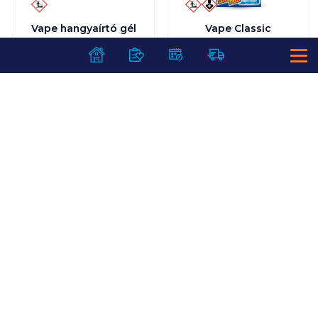
Vape hangyaírtó gél
Vape Classic
5 g
hosszantartó
szúnyogirtó
utántöltő folyadék
30 ml
1 499
Ft /
db
1 649
Ft /
db
299 800
Ft /
kg
54 967
Ft /
liter
Kosárba
Kosárba
Kosárba
Kosárba
1 karton = 12 db
1 karton = 12 db
+1 karton a kosárba
+1 karton a kosárba