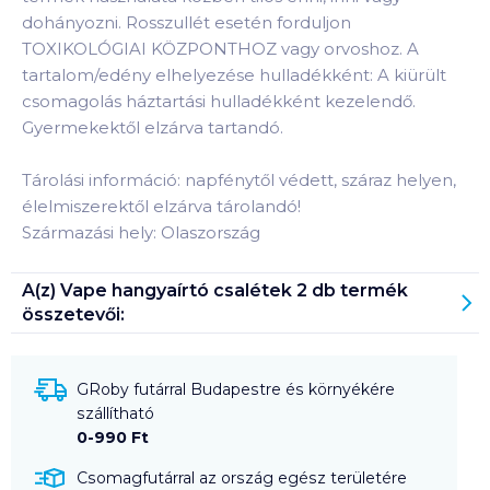
dohányozni. Rosszullét esetén forduljon
TOXIKOLÓGIAI KÖZPONTHOZ vagy orvoshoz. A
tartalom/edény elhelyezése hulladékként: A kiürült
csomagolás háztartási hulladékként kezelendő.
Gyermekektől elzárva tartandó.
Tárolási információ: napfénytől védett, száraz helyen,
élelmiszerektől elzárva tárolandó!
Származási hely: Olaszország
A(z)
Vape hangyaírtó csalétek 2 db
termék
összetevői:
GRoby futárral Budapestre és környékére
szállítható
0-990 Ft
Csomagfutárral az ország egész területére