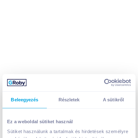
Vape hangyaírtó csalétek 2 db
Beleegyezés
Részletek
A sütikről
1 499
Ft /
db
Egységár:
750
Ft /
1db
Nettó eladási ár:
1 180
Ft /
db
(
27
% áfa)
Ez a weboldal sütiket használ
Sütiket használunk a tartalmak és hirdetések személyre