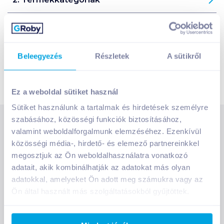
3. Termékek keresése
4. Kosárba helyezés, kosár láthatósága
Beleegyezés
Részletek
A sütikről
5. A vásárlás menete
Ez a weboldal sütiket használ
Sütiket használunk a tartalmak és hirdetések személyre
szabásához, közösségi funkciók biztosításához,
SZOLGÁLTATÁSOK
valamint weboldalforgalmunk elemzéséhez. Ezenkívül
Ajándékkosarak
közösségi média-, hirdető- és elemező partnereinkkel
megosztjuk az Ön weboldalhasználatra vonatkozó
INFORMÁCIÓK
Árfigyelő
adatait, akik kombinálhatják az adatokat más olyan
Áruházunk működése
Bevásárlólisták
adatokkal, amelyeket Ön adott meg számukra vagy az
RÓLUNK
Általános szerződési feltételek
Üvegvisszaváltás
Ön által használt más szolgáltatásokból gyűjtöttek.
Bemutatkozunk
Elállási jog
Szelektív hulladékok gyűjtése
GROBY BLOG
Kapcsolat
Adatkezelési tájékoztató