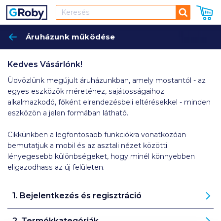
Keresés
Áruházunk működése
Keres
Kedves Vásárlónk!
Üdvözlünk megújult áruházunkban, amely mostantól - az
egyes eszközök méretéhez, sajátosságaihoz
alkalmazkodó, főként elrendezésbeli eltérésekkel - minden
eszközön a jelen formában látható.
Cikkünkben a legfontosabb funkciókra vonatkozóan
bemutatjuk a mobil és az asztali nézet közötti
lényegesebb különbségeket, hogy minél könnyebben
eligazodhass az új felületen.
1. Bejelentkezés és regisztráció
2. Termékkategóriák