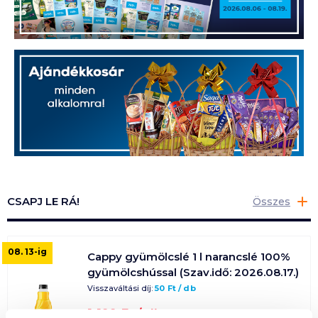
CSAPJ LE RÁ!
Összes
08. 13
-ig
Cappy gyümölcslé 1 l narancslé 100%
gyümölcshússal (Szav.idő: 2026.08.17.)
Visszaváltási díj:
50
Ft
/
db
1 199
Ft /
db