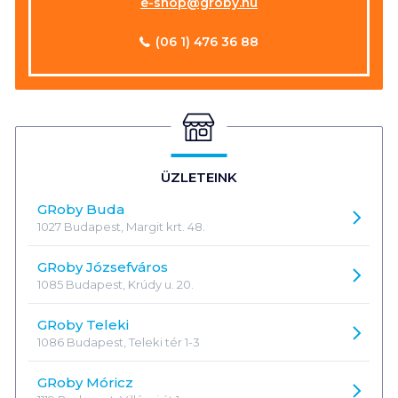
e-shop@groby.hu
(06 1) 476 36 88
ÜZLETEINK
GRoby Buda
GRoby 
1027 Budapest, Margit krt. 48.
GRoby Józsefváros
GRoby J
1085 Budapest, Krúdy u. 20.
GRoby Teleki
GRoby T
1086 Budapest, Teleki tér 1-3
GRoby Móricz
GRoby 