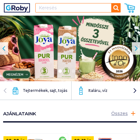
Keresés
Tejtermékek, sajt, tojás
Italáru, víz
AJÁNLATAINK
Összes