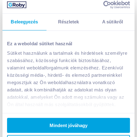
1 199
Ft /
liter
Kosárba
Kosárba
Beleegyezés
Részletek
A sütikről
1 karton = 6 db
+1 karton a kosárba
Ez a weboldal sütiket használ
gluténmentes
Natrue Barista zabital 1 l sütőtökös,
Sütiket használunk a tartalmak és hirdetések személyre
gluténmentes (Szav.idő: 2026.08.12.)
szabásához, közösségi funkciók biztosításához,
valamint weboldalforgalmunk elemzéséhez. Ezenkívül
999
Ft /
db
közösségi média-, hirdető- és elemező partnereinkkel
999
Ft /
liter
megosztjuk az Ön weboldalhasználatra vonatkozó
Kosárba
adatait, akik kombinálhatják az adatokat más olyan
Kosárba
adatokkal, amelyeket Ön adott meg számukra vagy az
1 karton = 6 db
Ön által használt más szolgáltatásokból gyűjtöttek.
+1 karton a kosárba
Mindent jóváhagy