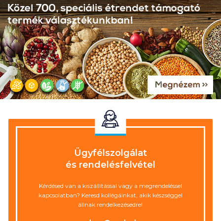
Ügyfél­szolgálat
és rendelés­felvétel
Kérdésed van a kiszállítással vagy a megrendeléssel
kapcsolatban?
Keresd kollégáinkat, akik készséggel
állnak rendelkezésedre!