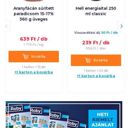
Aranyfácán sűrített
Hell energiaital 250
paradicsom 15-17%
ml classic
360 g üveges
Visszaváltási díj:
50
Ft
/
db
639
Ft /
db
239
Ft /
db
1 775
Ft /
kg
956
Ft /
liter
Kosárba
Kosárba
Kosárba
Kosárba
1 karton = 10 db
1 karton = 24 db
+1 karton a kosárba
+1 karton a kosárba