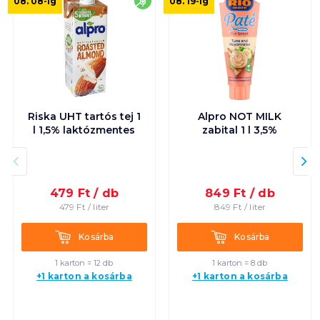
laktózmentes
08. 08
-ig
08. 19
-ig
Riska UHT tartós tej 1
Alpro NOT MILK
l 1,5% laktózmentes
zabital 1 l 3,5%
479
Ft /
db
849
Ft /
db
479
Ft /
liter
849
Ft /
liter
Kosárba
Kosárba
Kosárba
Kosárba
1 karton = 12 db
1 karton = 8 db
+1 karton a kosárba
+1 karton a kosárba