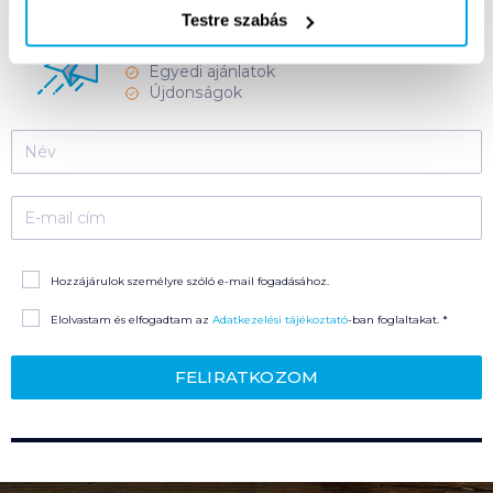
IRATKOZZ FEL
Testre szabás
HÍRLEVELÜNKRE!
Egyedi ajánlatok
Újdonságok
Név
E-mail cím
Hozzájárulok személyre szóló e-mail fogadásához.
Elolvastam és elfogadtam az
Adatkezelési tájékoztató
-ban
foglaltakat. *
FELIRATKOZOM