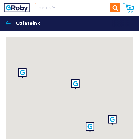
Keresés
Üzleteink
Keres