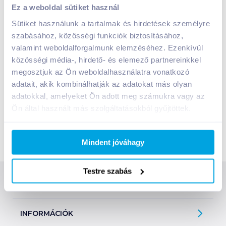
1119 Budapest, Villányi út 1
Ez a weboldal sütiket használ
Sütiket használunk a tartalmak és hirdetések személyre
GRoby GOLD
GRob
szabásához, közösségi funkciók biztosításához,
1067 Budapest, Teréz krt. 23.
valamint weboldalforgalmunk elemzéséhez. Ezenkívül
közösségi média-, hirdető- és elemező partnereinkkel
megosztjuk az Ön weboldalhasználatra vonatkozó
adatait, akik kombinálhatják az adatokat más olyan
adatokkal, amelyeket Ön adott meg számukra vagy az
Ön által használt más szolgáltatásokból gyűjtöttek.
Mindent jóváhagy
Testre szabás
SZOLGÁLTATÁSOK
Ajándékkosarak
INFORMÁCIÓK
Árfigyelő