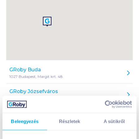
GRoby Buda
GRob
1027 Budapest, Margit krt. 48.
GRoby Józsefváros
GRoby
1085 Budapest, Krúdy u. 20.
GRoby Teleki
GRoby
1086 Budapest, Teleki tér 1-3
Beleegyezés
Részletek
A sütikről
GRoby Móricz
GRoby