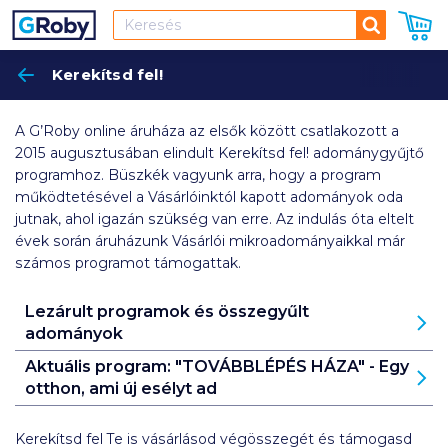
Keresés
Kerekítsd fel!
Keres
A G’Roby online áruháza az elsők között csatlakozott a
2015 augusztusában elindult Kerekítsd fel! adománygyűjtő
programhoz. Büszkék vagyunk arra, hogy a program
működtetésével a Vásárlóinktól kapott adományok oda
jutnak, ahol igazán szükség van erre. Az indulás óta eltelt
évek során áruházunk Vásárlói mikroadományaikkal már
számos programot támogattak.
Lezárult programok és összegyűlt
adományok
Aktuális program: "TOVÁBBLÉPÉS HÁZA" - Egy
otthon, ami új esélyt ad
Kerekítsd fel Te is vásárlásod végösszegét és támogasd