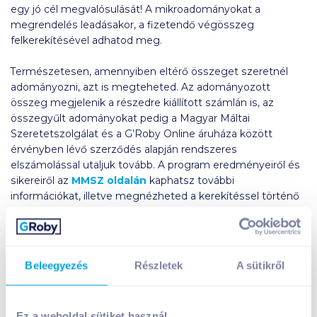
egy jó cél megvalósulását! A mikroadományokat a
megrendelés leadásakor, a fizetendő végösszeg
felkerekítésével adhatod meg.
Természetesen, amennyiben eltérő összeget szeretnél
adományozni, azt is megteheted. Az adományozott
összeg megjelenik a részedre kiállított számlán is, az
összegyűlt adományokat pedig a Magyar Máltai
Szeretetszolgálat és a G’Roby Online áruháza között
érvényben lévő szerződés alapján rendszeres
elszámolással utaljuk tovább. A program eredményeiről és
sikereiről az
MMSZ oldalán
kaphatsz további
információkat, illetve megnézheted a kerekítéssel történő
adományozást népszerűsítő kisfilmet:
Kerekítsd fel! kisfilm
Beleegyezés
Részletek
A sütikről
Amennyiben szeretnéd jobban megismerni a Magyar
Máltai Szeretetszolgálat munkásságát, eredményeit, az
alábbi linken feliratkozhatsz a szervezet értesítőjére,
Ez a weboldal sütiket használ