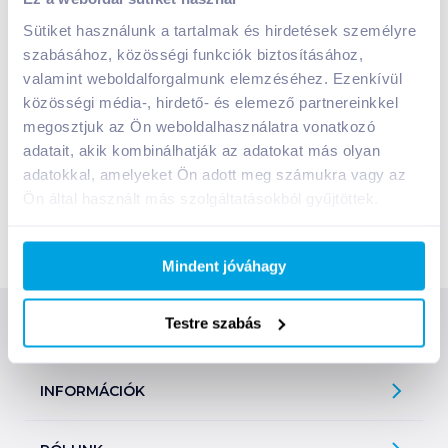
amelyből az aktuális eseményekről, kampányokról és
eredményekről tájékozódhatsz:
Sütiket használunk a tartalmak és hirdetések személyre
szabásához, közösségi funkciók biztosításához,
Az MMSZ hírlevele
valamint weboldalforgalmunk elemzéséhez. Ezenkívül
közösségi média-, hirdető- és elemező partnereinkkel
Abban az esetben, ha a programmal kapcsolatos további
megosztjuk az Ön weboldalhasználatra vonatkozó
információra is szükséged van, kérjük keresd bizalommal
adatait, akik kombinálhatják az adatokat más olyan
ügyfélszolgálatunkat az e-shop@groby.hu e-mail címen
adatokkal, amelyeket Ön adott meg számukra vagy az
vagy a (06-1)476-3680-as telefonszámon.
Ön által használt más szolgáltatásokból gyűjtöttek.
Köszönjük, hogy Te is részese leszel programunknak!
Mindent jóváhagy
Testre szabás
SZOLGÁLTATÁSOK
Ajándékkosarak
INFORMÁCIÓK
Árfigyelő
Áruházunk működése
Bevásárlólisták