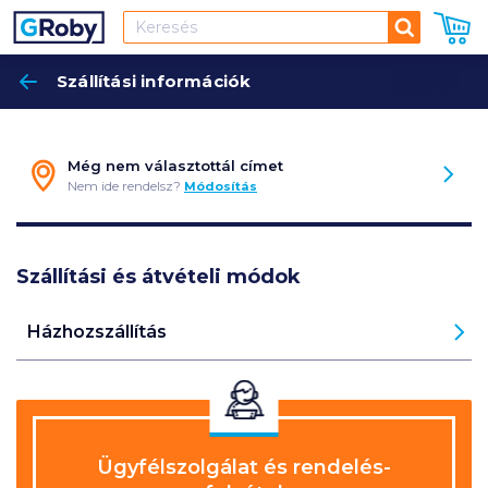
Keresés
Szállítási információk
Keres
Még nem választottál címet
Módosít
Nem ide rendelsz?
Módosítás
Szállítási és átvételi módok
Házhozszállítás
Ügyfél­szolgálat
és rendelés­