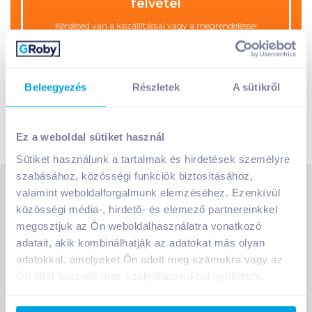
felvétel
Kérdésed van a kiszállítással vagy a megrendeléssel
kapcsolatban?
Keresd kollégáinkat, akik készséggel állnak
rendelkezésedre!
Beleegyezés
Részletek
A sütikről
e-shop@groby.hu
(06 1) 476 36 88
Ez a weboldal sütiket használ
Sütiket használunk a tartalmak és hirdetések személyre
szabásához, közösségi funkciók biztosításához,
valamint weboldalforgalmunk elemzéséhez. Ezenkívül
SZOLGÁLTATÁSOK
közösségi média-, hirdető- és elemező partnereinkkel
Ajándékkosarak
megosztjuk az Ön weboldalhasználatra vonatkozó
INFORMÁCIÓK
Árfigyelő
adatait, akik kombinálhatják az adatokat más olyan
Áruházunk működése
adatokkal, amelyeket Ön adott meg számukra vagy az
Bevásárlólisták
Ön által használt más szolgáltatásokból gyűjtöttek.
RÓLUNK
Általános szerződési feltételek
Üvegvisszaváltás
Bemutatkozunk
Elállási jog
Szelektív hulladékok gyűjtése