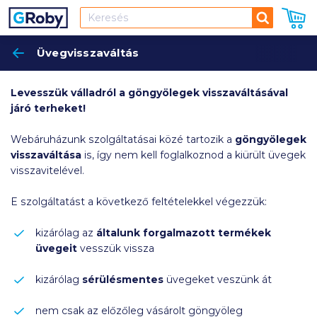
Keresés
Üvegvisszaváltás
Keres
Levesszük válladról a göngyölegek visszaváltásával
járó terheket!
Webáruházunk szolgáltatásai közé tartozik a
göngyölegek
visszaváltása
is, így nem kell foglalkoznod a kiürült üvegek
visszavitelével.
E szolgáltatást a következő feltételekkel végezzük:
kizárólag az
általunk forgalmazott termékek
üvegeit
vesszük vissza
kizárólag
sérülésmentes
üvegeket veszünk át
nem csak az előzőleg vásárolt göngyöleg