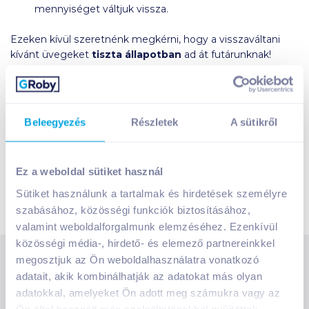
mennyiséget váltjuk vissza.
Ezeken kívül szeretnénk megkérni, hogy a visszaváltani
kívánt üvegeket
tiszta állapotban
ad át futárunknak!
Minden olyan terméknél, amelyhez üvegbetét vagy rekesz
tartozik, feltüntetjük a göngyöleg árát is, és a termék
kosárba helyezésével rendszerünk automatikusan
Beleegyezés
Részletek
A sütikről
hozzáadja a betét árát a végösszeghez. Ha visszaváltani
kívánt üvegbetéted van, úgy azt csak nagyobb mennyiség
esetén kell jelezned ügyfélszolgálatunknak, hiszen ilyenkor
Ez a weboldal sütiket használ
a futárnak gondoskodnia kell arról, hogy autójában
megfelelő hely álljon rendelkezésre.
Sütiket használunk a tartalmak és hirdetések személyre
szabásához, közösségi funkciók biztosításához,
valamint weboldalforgalmunk elemzéséhez. Ezenkívül
közösségi média-, hirdető- és elemező partnereinkkel
megosztjuk az Ön weboldalhasználatra vonatkozó
SZOLGÁLTATÁSOK
adatait, akik kombinálhatják az adatokat más olyan
Ajándékkosarak
adatokkal, amelyeket Ön adott meg számukra vagy az
INFORMÁCIÓK
Árfigyelő
Ön által használt más szolgáltatásokból gyűjtöttek.