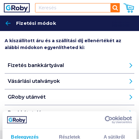
Keresés
Fizetési módok
Keres
A kiszállított áru és a szállítási díj ellenértékét az
alábbi módokon egyenlítheted ki:
Fizetés bankkártyával
Vásárlási utalványok
GRoby utánvét
Banki átutalás
Beleegyezés
Részletek
A sütikről