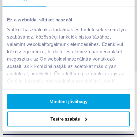
SZOLGÁLTATÁSOK
Ajándékkosarak
Ez a weboldal sütiket használ
INFORMÁCIÓK
Árfigyelő
Sütiket használunk a tartalmak és hirdetések személyre
Áruházunk működése
Bevásárlólisták
szabásához, közösségi funkciók biztosításához,
RÓLUNK
Általános szerződési feltételek
valamint weboldalforgalmunk elemzéséhez. Ezenkívül
Üvegvisszaváltás
Bemutatkozunk
közösségi média-, hirdető- és elemező partnereinkkel
Elállási jog
Szelektív hulladékok gyűjtése
megosztjuk az Ön weboldalhasználatra vonatkozó
GROBY BLOG
Kapcsolat
Adatkezelési tájékoztató
Kerekítsd fel!
Ne csak forrón idd!
adatait, akik kombinálhatják az adatokat más olyan
Üzleteink
2026. 07. 23.
Fizetési módok
adatokkal, amelyeket Ön adott meg számukra vagy az
Díjaink
Ön által használt más szolgáltatásokból gyűjtöttek.
Különleges jégkrémek a világ körül
Szállítási információk
2026. 07. 22.
Állásajánlatok
Impresszum
Hogyan ne dobj ki rengeteg ételt?
Mindent jóváhagy
Szavatosság, reklamáció
2026. 06. 23.
Termékvisszahívás
Testre szabás
További hírek a GRoby Blog-on