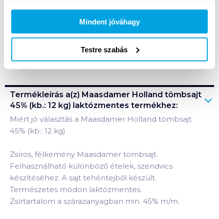
Mindent jóváhagy
Testre szabás
Bevásárlólistához adom
Értesíts, ha olcsóbb!
Termékleírás a(z)
Maasdamer Holland tömbsajt
45% (kb.: 12 kg) laktózmentes
termékhez:
Miért jó választás a Maasdamer Holland tömbsajt
45% (kb.: 12 kg)
Zsíros, félkemény Maasdamer tömbsajt.
Felhasználható különböző ételek, szendvics
készítéséhez. A sajt tehéntejből készült.
Természetes módon laktózmentes.
Zsírtartalom a szárazanyagban min. 45% m/m.