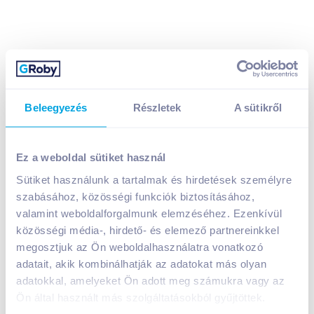
Beleegyezés
Részletek
A sütikről
Ez a weboldal sütiket használ
Sütiket használunk a tartalmak és hirdetések személyre
Maasdamer Holland tömbsajt 45% (kb.: 12 kg)
szabásához, közösségi funkciók biztosításához,
laktózmentes
valamint weboldalforgalmunk elemzéséhez. Ezenkívül
2 990
Ft /
kg
közösségi média-, hirdető- és elemező partnereinkkel
Egységár:
2 990
Ft /
kg
megosztjuk az Ön weboldalhasználatra vonatkozó
Nettó eladási ár:
2 534
Ft /
kg
(
18
% áfa)
adatait, akik kombinálhatják az adatokat más olyan
adatokkal, amelyeket Ön adott meg számukra vagy az
Ön által használt más szolgáltatásokból gyűjtöttek.
Kosárba
Kosárba