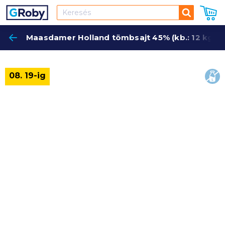
Keresés
Maasdamer Holland tömbsajt 45% (kb.: 12 kg) 
Keres
lakt
08. 19-ig