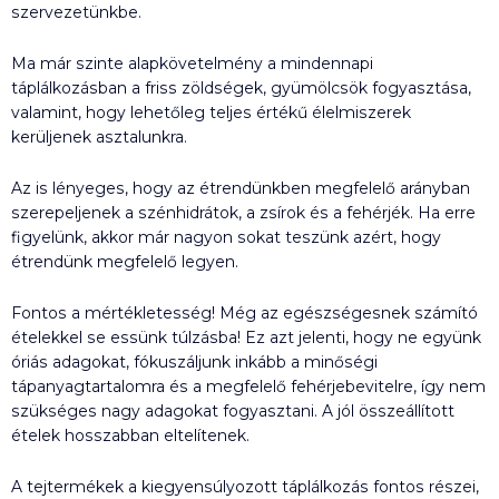
szervezetünkbe.
Ma már szinte alapkövetelmény a mindennapi
táplálkozásban a friss zöldségek, gyümölcsök fogyasztása,
valamint, hogy lehetőleg teljes értékű élelmiszerek
kerüljenek asztalunkra.
Az is lényeges, hogy az étrendünkben megfelelő arányban
szerepeljenek a szénhidrátok, a zsírok és a fehérjék. Ha erre
figyelünk, akkor már nagyon sokat teszünk azért, hogy
étrendünk megfelelő legyen.
Fontos a mértékletesség! Még az egészségesnek számító
ételekkel se essünk túlzásba! Ez azt jelenti, hogy ne együnk
óriás adagokat, fókuszáljunk inkább a minőségi
tápanyagtartalomra és a megfelelő fehérjebevitelre, így nem
szükséges nagy adagokat fogyasztani. A jól összeállított
ételek hosszabban eltelítenek.
A tejtermékek a kiegyensúlyozott táplálkozás fontos részei,