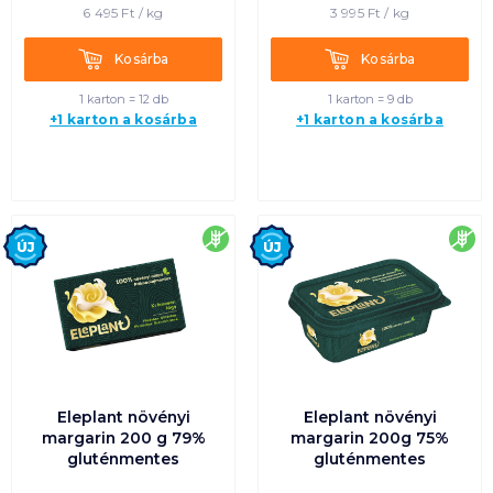
6 495
Ft /
kg
3 995
Ft /
kg
Kosárba
Kosárba
Kosárba
Kosárba
1 karton = 12 db
1 karton = 9 db
+1 karton a kosárba
+1 karton a kosárba
Új
Új
gluténmentes
glu
Eleplant növényi
Eleplant növényi
margarin 200 g 79%
margarin 200g 75%
gluténmentes
gluténmentes