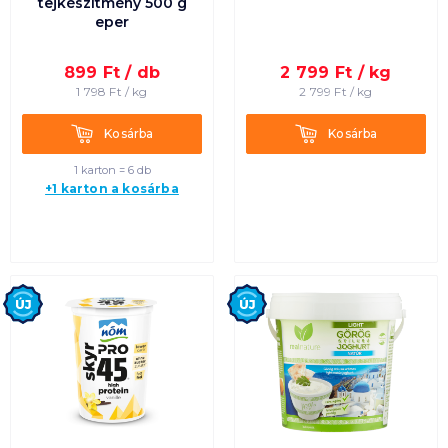
tejkészítmény 500 g
eper
899
Ft /
db
2 799
Ft /
kg
1 798
Ft /
kg
2 799
Ft /
kg
Kosárba
Kosárba
Kosárba
Kosárba
1 karton = 6 db
+1 karton a kosárba
Új
Új