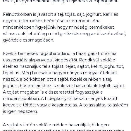
miatt, kisgyermekeknél pedig a fejlődés szempontjából.
Felnőttkorban is javasolt a tej, tojás, sajt, joghurt, kefir és
egyéb tejtermékek beépítése az étrendbe. Arra
mindenképpen figyeljünk, hogy minőségi termékeket
válasszunk, lehetőleg mindig nézzük meg az összetevőket,
gyártót a csomagoláson.
Ezek a termékek tagadhatatlanul a hazai gasztronómia
esszenciális alapanyagai, kiegészítői. Rendkívül sokféle
ételhez használjuk fel a tojást, tejet, sajtot, kefirt, joghurtot,
tejfölt is. Még ha csak a hagyományos magyar ételeket
nézzük, a pörköltben ott a tejföl, főzelékeinkben a tej,
joghurt, húsételeinkhez is sokszor használunk tejfölt, sajtot.
A tojást magában is előszeretettel fogyasztjuk a
mindennapokban. A hidegkonyhai készítmények között
kedvelt a töltött vagy a kaszinótojás. A tojássaláta, tojáskrém
is igen népszerű.
A sajtot szintén sokféle módon használjuk, hidegen