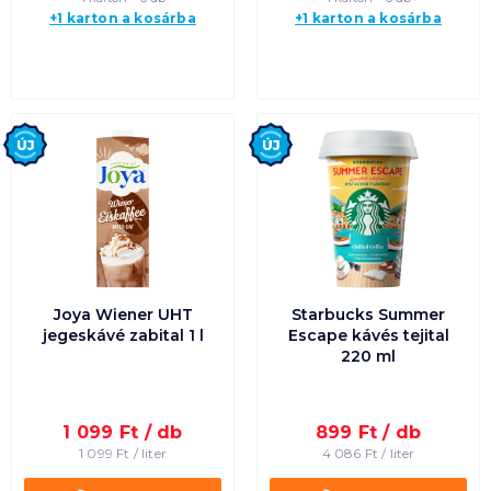
+1 karton a kosárba
+1 karton a kosárba
Új
Új
Joya Wiener UHT
Starbucks Summer
jegeskávé zabital 1 l
Escape kávés tejital
220 ml
1 099
Ft /
db
899
Ft /
db
1 099
Ft /
liter
4 086
Ft /
liter