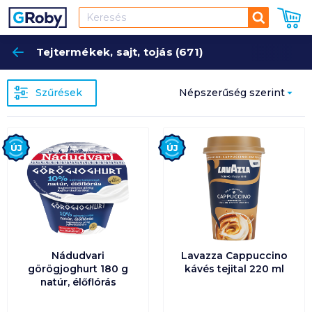
Keresés
Tejtermékek, sajt, tojás (671)
Keres
Szűrések
Népszerűség szerint
Népszerűség szerint
Új
Új
Ár szerint növekvő
Ár szerint csökkenő
Egységár szerint
növekvő
Nádudvari
Lavazza Cappuccino
görögjoghurt 180 g
kávés tejital 220 ml
natúr, élőflórás
Egységár szerint
csökkenő