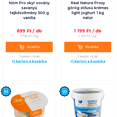
Nöm Pro skyr sovány
Real Nature Proxy
savanyú
görög stílusú krémes
tejkészítmény 500 g
light joghurt 1 kg
vanília
natúr
899
Ft /
db
1 199
Ft /
db
1 798
Ft /
kg
1 199
Ft /
kg
Kosárba
Kosárba
Kosárba
Kosárba
1 karton = 6 db
1 karton = 6 db
+1 karton a kosárba
+1 karton a kosárba
Új
Új