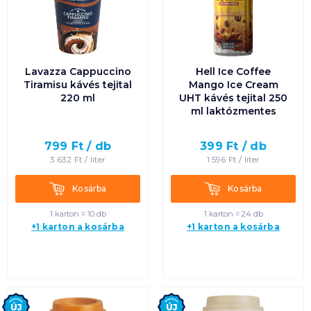
Lavazza Cappuccino
Hell Ice Coffee
Tiramisu kávés tejital
Mango Ice Cream
220 ml
UHT kávés tejital 250
ml laktózmentes
799
Ft /
db
399
Ft /
db
3 632
Ft /
liter
1 596
Ft /
liter
Kosárba
Kosárba
Kosárba
Kosárba
1 karton = 10 db
1 karton = 24 db
+1 karton a kosárba
+1 karton a kosárba
Új
Új