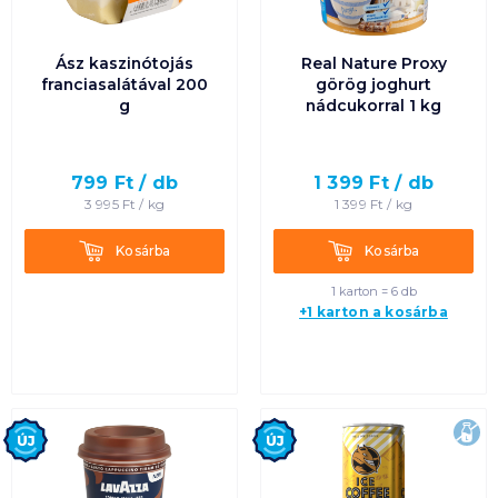
Ász kaszinótojás
Real Nature Proxy
franciasalátával 200
görög joghurt
g
nádcukorral 1 kg
799
Ft /
db
1 399
Ft /
db
3 995
Ft /
kg
1 399
Ft /
kg
Kosárba
Kosárba
Kosárba
Kosárba
1 karton = 6 db
+1 karton a kosárba
Új
Új
lak