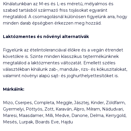
Kínálatunkban az M-es és L-es méretű, mélyalmos és
szabad tartásból származó friss tojásokat egyaránt
megtalálod. A csomagolásnál különösen figyelünk arra, hogy
minden darab épségben érkezzen meg hozzád.
Laktózmentes és növényi alternatívák
Figyelünk az ételintoleranciával élőkre és a vegán étrendet
követőkre is. Szinte minden klasszikus tejtermékünknek
megtalálod a laktózmentes változatát. Emellett széles
választékban kínálunk zab-, mandula-, rizs- és kókuszitalokat,
valamint növényi alapú sajt- és joghurthelyettesítőket is.
Márkáink:
Mizo, Cserpes, Completa, Meggle, Jásztej, Kinder, Zöldfarm,
Gyermelyi, Pöttyös, Zott, Karaván, Alpro, Milram, Nádudvari,
Maresi, Maasdamer, Milli, Medve, Danone, Delma, Kerrygold,
Mesés, Lurpak, Boards Eve, Hajdu