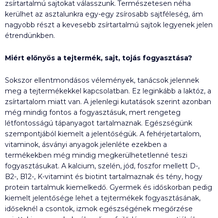
zsírtartalmú sajtokat válasszunk. Természetesen néha
kerülhet az asztalunkra egy-egy zsírosabb sajtféleség, ám
nagyobb részt a kevesebb zsírtartalmú sajtok legyenek jelen
étrendünkben.
Miért előnyös a tejtermék, sajt, tojás fogyasztása?
Sokszor ellentmondásos vélemények, tanácsok jelennek
meg a tejtermékekkel kapcsolatban. Ez leginkább a laktóz, a
zsírtartalom miatt van. A jelenlegi kutatások szerint azonban
még mindig fontos a fogyasztásuk, mert rengeteg
létfontosságú tápanyagot tartalmaznak. Egészségünk
szempontjából kiemelt a jelentőségük. A fehérjetartalom,
vitaminok, ásványi anyagok jelenléte ezekben a
termékekben még mindig megkerülhetetlenné teszi
fogyasztásukat. A kalcium, szelén, jód, foszfor mellett D-,
B2-, B12-, K-vitamint és biotint tartalmaznak és tény, hogy
protein tartalmuk kiemelkedő. Gyermek és időskorban pedig
kiemelt jelentősége lehet a tejtermékek fogyasztásának,
időseknél a csontok, izmok egészségének megőrzése