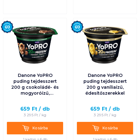
Új
Új
Danone YoPRO
Danone YoPRO
puding tejdesszert
puding tejdesszert
200 g csokoládé- és
200 g vaníliaízű,
mogyoróízű,
édesítőszerekkel
édesítőszerekkel
659
Ft /
db
659
Ft /
db
3 295
Ft /
kg
3 295
Ft /
kg
Kosárba
Kosárba
Kosárba
Kosárba
1 karton = 6 db
1 karton = 6 db