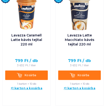
Lavazza Caramell
Lavazza Latte
Latte kávés tejital
Macchiato kávés
220 ml
tejital 220 ml
799
Ft /
db
799
Ft /
db
3 632
Ft /
liter
3 632
Ft /
liter
Kosárba
Kosárba
Kosárba
Kosárba
1 karton = 10 db
1 karton = 10 db
+1 karton a kosárba
+1 karton a kosárba