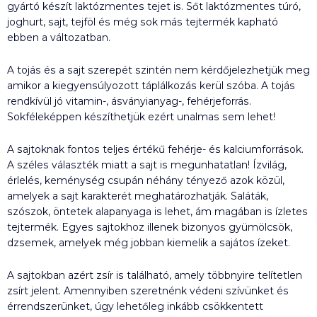
gyártó készít laktózmentes tejet is. Sőt laktózmentes túró,
joghurt, sajt, tejföl és még sok más tejtermék kapható
ebben a változatban.
A tojás és a sajt szerepét szintén nem kérdőjelezhetjük meg
amikor a kiegyensúlyozott táplálkozás kerül szóba. A tojás
rendkívül jó vitamin-, ásványianyag-, fehérjeforrás.
Sokféleképpen készíthetjük ezért unalmas sem lehet!
A sajtoknak fontos teljes értékű fehérje- és kalciumforrások.
A széles választék miatt a sajt is megunhatatlan! Ízvilág,
érlelés, keménység csupán néhány tényező azok közül,
amelyek a sajt karakterét meghatározhatják. Saláták,
szószok, öntetek alapanyaga is lehet, ám magában is ízletes
tejtermék. Egyes sajtokhoz illenek bizonyos gyümölcsök,
dzsemek, amelyek még jobban kiemelik a sajátos ízeket.
A sajtokban azért zsír is található, amely többnyire telítetlen
zsírt jelent. Amennyiben szeretnénk védeni szívünket és
érrendszerünket, úgy lehetőleg inkább csökkentett