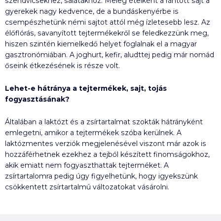
szendvicsekhez, salátákhoz. Meleg ételként a rántott sajt a
gyerekek nagy kedvence, de a bundáskenyérbe is
csempészhetünk némi sajtot attól még ízletesebb lesz. Az
élőflórás, savanyított tejtermékekről se feledkezzünk meg,
hiszen szintén kiemelkedő helyet foglalnak el a magyar
gasztronómiában. A joghurt, kefir, aludttej pedig már nomád
őseink étkezésének is része volt.
Lehet-e hátránya a tejtermékek, sajt, tojás
fogyasztásának?
Általában a laktózt és a zsírtartalmat szokták hátrányként
emlegetni, amikor a tejtermékek szóba kerülnek. A
laktózmentes verziók megjelenésével viszont már azok is
hozzáférhetnek ezekhez a tejből készített finomságokhoz,
akik emiatt nem fogyaszthattak tejterméket. A
zsírtartalomra pedig úgy figyelhetünk, hogy igyekszünk
csökkentett zsírtartalmú változatokat vásárolni.