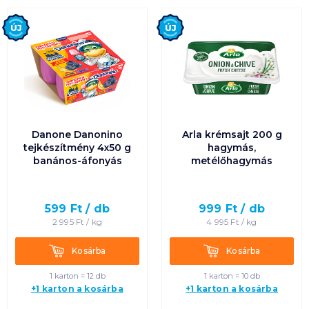
Új
Új
Danone Danonino
Arla krémsajt 200 g
tejkészítmény 4x50 g
hagymás,
banános-áfonyás
metélőhagymás
599
Ft /
db
999
Ft /
db
2 995
Ft /
kg
4 995
Ft /
kg
Kosárba
Kosárba
Kosárba
Kosárba
1 karton = 12 db
1 karton = 10 db
+1 karton a kosárba
+1 karton a kosárba