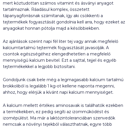
mert köztudottan számos vitamint és ásványi anyagot
tartalmaznak. Ráadásul komplex, összetett
tápanyagforrásnak számítanak, így aki csökkenti a
tejtermékek fogyasztását gondolnia kell arra, hogy ezeket az
anyagokat honnan pótolja majd a későbbiekben.
Az ajánlások szerint napi fél liter tej vagy annak megfelelő
kalciumtartalmú tejtermék fogyasztását javasolják. A
csontok egészségéhez elengedhetetlen a megfelelő
mennyiségű kalcium bevitel. Ezt a sajttal, tejjel és egyéb
tejtermékekkel a legjobb biztosítani.
Gondoljunk csak bele még a legmagasabb kalcium tartalmú
brokkoliból is legalább 1 kg-ot kellene naponta megenni,
ahhoz, hogy elérjük a kívánt napi kalcium mennyiséget.
A kalcium mellett értékes aminosavak is találhatók ezekben
a termékekben, ez pedig segíti az izomműködést és
izomépülést. Ma már a laktózintoleranciában szenvedők
nemcsak a növényi tejekből választhatnak, egyre több