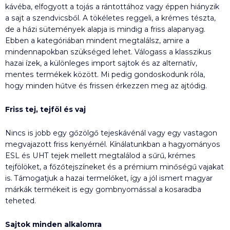
kávéba, elfogyott a tojás a rántottához vagy éppen hiányzik
a sajt a szendvicsből. A tökéletes reggeli, a krémes tészta,
de a házi sütemények alapja is mindig a friss alapanyag.
Ebben a kategóriában mindent megtalálsz, amire a
mindennapokban szükséged lehet. Válogass a klasszikus
hazai ízek, a különleges import sajtok és az alternatív,
mentes termékek között. Mi pedig gondoskodunk róla,
hogy minden hűtve és frissen érkezzen meg az ajtódig.
Friss tej, tejföl és vaj
Nincs is jobb egy gőzölgő tejeskávénál vagy egy vastagon
megvajazott friss kenyérnél. Kínálatunkban a hagyományos
ESL és UHT tejek mellett megtalálod a sűrű, krémes
tejfölöket, a főzőtejszíneket és a prémium minőségű vajakat
is. Támogatjuk a hazai termelőket, így a jól ismert magyar
márkák termékeit is egy gombnyomással a kosaradba
teheted.
Sajtok minden alkalomra