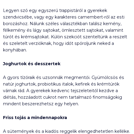
Legyen szó egy egyszerű trappistáról a gyerekek
szendvicsébe, vagy egy karakteres camembert-ről az esti
borozáshoz. Nálunk széles választékban találsz kemény,
félkemény és lágy sajtokat, ömlesztett sajtokat, valamint
túrót és krémsajtokat. Külön szekciót szenteltünk a reszelt
és szeletelt verzióknak, hogy időt spóroljunk neked a
konyhában.
Joghurtok és desszertek
A gyors tízóraik és uzsonnák megmentői. Gyümölcsös és
natúr joghurtok, probiotikus italok, kefirek és krémtúrók
várnak rád. A gyerekek kedvenc tejszeleteitől kezdve a
diétás, hozzáadott cukrot nem tartalmazó finomságokig
mindent beszerezhetsz egy helyen.
Friss tojás a mindennapokra
A sütemények és a kiadós reggelik elengedhetetlen kelléke.