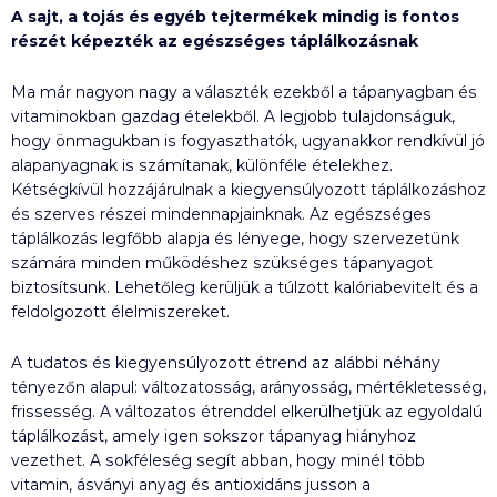
A sajt, a tojás és egyéb tejtermékek mindig is fontos
részét képezték az egészséges táplálkozásnak
Ma már nagyon nagy a választék ezekből a tápanyagban és
vitaminokban gazdag ételekből. A legjobb tulajdonságuk,
hogy önmagukban is fogyaszthatók, ugyanakkor rendkívül jó
alapanyagnak is számítanak, különféle ételekhez.
Kétségkívül hozzájárulnak a kiegyensúlyozott táplálkozáshoz
és szerves részei mindennapjainknak. Az egészséges
táplálkozás legfőbb alapja és lényege, hogy szervezetünk
számára minden működéshez szükséges tápanyagot
biztosítsunk. Lehetőleg kerüljük a túlzott kalóriabevitelt és a
feldolgozott élelmiszereket.
A tudatos és kiegyensúlyozott étrend az alábbi néhány
tényezőn alapul: változatosság, arányosság, mértékletesség,
frissesség. A változatos étrenddel elkerülhetjük az egyoldalú
táplálkozást, amely igen sokszor tápanyag hiányhoz
vezethet. A sokféleség segít abban, hogy minél több
vitamin, ásványi anyag és antioxidáns jusson a