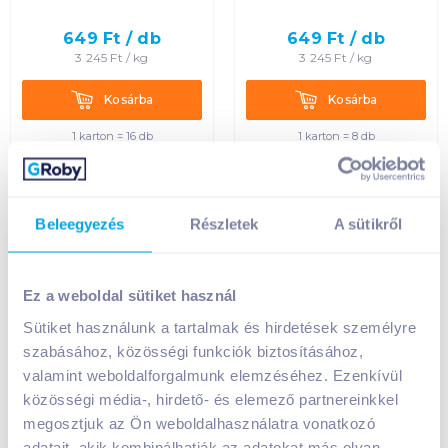
649
Ft /
db
649
Ft /
db
3 245
Ft /
kg
3 245
Ft /
kg
Kosárba
Kosárba
Kosárba
Kosárba
1 karton = 16 db
1 karton = 8 db
+1 karton a kosárba
+1 karton a kosárba
Beleegyezés
Részletek
A sütikről
lak
Ez a weboldal sütiket használ
Sütiket használunk a tartalmak és hirdetések személyre
szabásához, közösségi funkciók biztosításához,
valamint weboldalforgalmunk elemzéséhez. Ezenkívül
közösségi média-, hirdető- és elemező partnereinkkel
megosztjuk az Ön weboldalhasználatra vonatkozó
Mizo UHT tartós tej 1 l
Mizo UHT tartós tej 1 l
2,8%
1,5% laktózmentes
adatait, akik kombinálhatják az adatokat más olyan