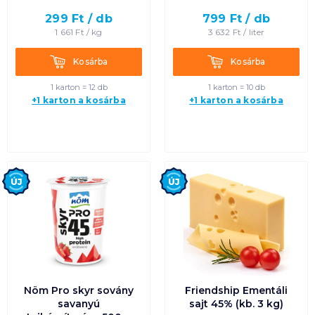
299
Ft /
db
799
Ft /
db
Termék neve A-Z
1 661
Ft /
kg
3 632
Ft /
liter
Termék neve Z-A
Kosárba
Kosárba
Kosárba
Kosárba
1 karton = 12 db
1 karton = 10 db
+1 karton a kosárba
+1 karton a kosárba
Új
Új
Nöm Pro skyr sovány
Friendship Ementáli
savanyú
sajt 45% (kb. 3 kg)