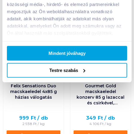
közösségi média-, hirdető- és elemező partnereinkkel
+1 karton a kosárba
+1 karton a kosárba
megosztjuk az Ön weboldalhasználatra vonatkozó
adatait, akik kombinálhatják az adatokat más olyan
adatokkal, amelyeket Ön adott meg számukra vagy az
Ön által használt más szolgáltatásokból gyűjtöttek.
Mindent jóváhagy
Testre szabás
Felix Sensations Duo
Gourmet Gold
macskaeledel 4x85 g
macskaeledel
házias válogatás
konzerv 85 g lazaccal
és csirkével,
szószban
999
Ft /
db
349
Ft /
db
2 938
Ft /
kg
4 106
Ft /
kg