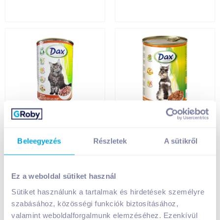
Dax nedves
Dax nedves
macskaeledel
kutyaeledel 415 g
konzerv 415 g májjal
baromfi
Beleegyezés
Részletek
A sütikről
349
Ft /
db
349
Ft /
db
Ez a weboldal sütiket használ
841
Ft /
kg
873
Ft /
kg
Sütiket használunk a tartalmak és hirdetések személyre
Kosárba
Kosárba
Kosárba
Kosárba
szabásához, közösségi funkciók biztosításához,
valamint weboldalforgalmunk elemzéséhez. Ezenkívül
1 karton = 24 db
1 karton = 24 db