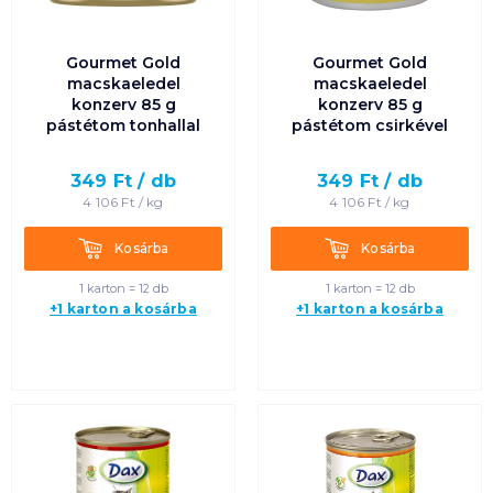
Gourmet Gold
Gourmet Gold
macskaeledel
macskaeledel
konzerv 85 g
konzerv 85 g
pástétom tonhallal
pástétom csirkével
349
Ft /
db
349
Ft /
db
4 106
Ft /
kg
4 106
Ft /
kg
Kosárba
Kosárba
Kosárba
Kosárba
1 karton = 12 db
1 karton = 12 db
+1 karton a kosárba
+1 karton a kosárba