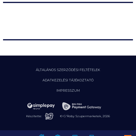
Hogyan ne dobj ki rengeteg ételt?
Szavatosság, reklamáció
2026. 06. 23.
Termékvisszahívás
További hírek a GRoby Blog-on
ÁLTALÁNOS SZERZŐDÉSI FELTÉTELEK
ADATKEZELÉSI TÁJÉKOZTATÓ
IMPRESSZUM
Készítette:
© G'Roby Szupermarketek,
2026