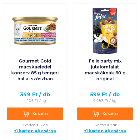
Gourmet Gold
Felix party mix
macskaeledel
jutalomfalat
konzerv 85 g tengeri
macskáknak 60 g
hallal szószban
original
spenóttal
349
Ft /
db
599
Ft /
db
4 106
Ft /
kg
9 983
Ft /
kg
Kosárba
Kosárba
Kosárba
Kosárba
1 karton = 12 db
1 karton = 8 db
+1 karton a kosárba
+1 karton a kosárba