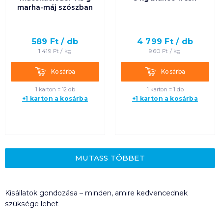
marha-máj szószban
589
Ft /
db
4 799
Ft /
db
1 419
Ft /
kg
960
Ft /
kg
Kosárba
Kosárba
Kosárba
Kosárba
1 karton = 12 db
1 karton = 1 db
+1 karton a kosárba
+1 karton a kosárba
MUTASS TÖBBET
Kisállatok gondozása – minden, amire kedvencednek
szüksége lehet