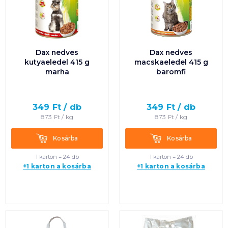
Dax nedves
Dax nedves
kutyaeledel 415 g
macskaeledel 415 g
marha
baromfi
349
Ft /
db
349
Ft /
db
873
Ft /
kg
873
Ft /
kg
Kosárba
Kosárba
Kosárba
Kosárba
1 karton = 24 db
1 karton = 24 db
+1 karton a kosárba
+1 karton a kosárba