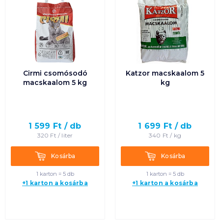
Cirmi csomósodó
Katzor macskaalom 5
macskaalom 5 kg
kg
1 599
Ft /
db
1 699
Ft /
db
320
Ft /
liter
340
Ft /
kg
Kosárba
Kosárba
Kosárba
Kosárba
1 karton = 5 db
1 karton = 5 db
+1 karton a kosárba
+1 karton a kosárba