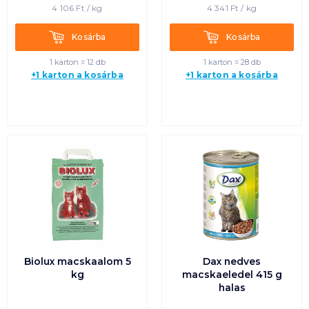
4 106
Ft /
kg
4 341
Ft /
kg
Kosárba
Kosárba
Kosárba
Kosárba
1 karton = 12 db
1 karton = 28 db
+1 karton a kosárba
+1 karton a kosárba
Biolux macskaalom 5
Dax nedves
kg
macskaeledel 415 g
halas