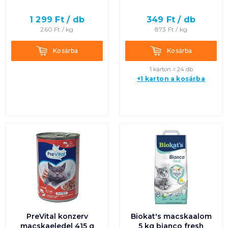
1 299
Ft /
db
349
Ft /
db
260
Ft /
kg
873
Ft /
kg
Kosárba
Kosárba
Kosárba
Kosárba
1 karton = 24 db
+1 karton a kosárba
PreVital konzerv
Biokat's macskaalom
macskaeledel 415 g
5 kg bianco fresh