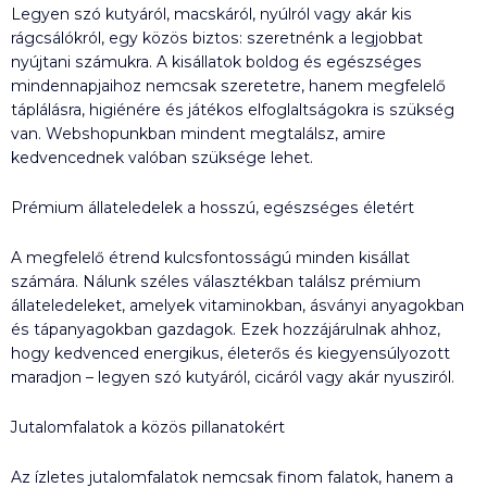
Legyen szó kutyáról, macskáról, nyúlról vagy akár kis
rágcsálókról, egy közös biztos: szeretnénk a legjobbat
nyújtani számukra. A kisállatok boldog és egészséges
mindennapjaihoz nemcsak szeretetre, hanem megfelelő
táplálásra, higiénére és játékos elfoglaltságokra is szükség
van. Webshopunkban mindent megtalálsz, amire
kedvencednek valóban szüksége lehet.
Prémium állateledelek a hosszú, egészséges életért
A megfelelő étrend kulcsfontosságú minden kisállat
számára. Nálunk széles választékban találsz prémium
állateledeleket, amelyek vitaminokban, ásványi anyagokban
és tápanyagokban gazdagok. Ezek hozzájárulnak ahhoz,
hogy kedvenced energikus, életerős és kiegyensúlyozott
maradjon – legyen szó kutyáról, cicáról vagy akár nyusziról.
Jutalomfalatok a közös pillanatokért
Az ízletes jutalomfalatok nemcsak finom falatok, hanem a