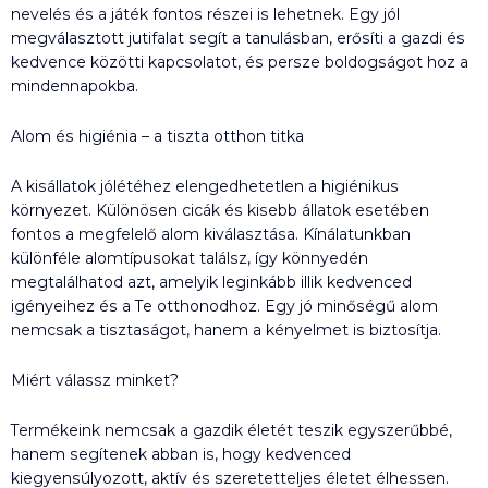
nevelés és a játék fontos részei is lehetnek. Egy jól
megválasztott jutifalat segít a tanulásban, erősíti a gazdi és
kedvence közötti kapcsolatot, és persze boldogságot hoz a
mindennapokba.
Alom és higiénia – a tiszta otthon titka
A kisállatok jólétéhez elengedhetetlen a higiénikus
környezet. Különösen cicák és kisebb állatok esetében
fontos a megfelelő alom kiválasztása. Kínálatunkban
különféle alomtípusokat találsz, így könnyedén
megtalálhatod azt, amelyik leginkább illik kedvenced
igényeihez és a Te otthonodhoz. Egy jó minőségű alom
nemcsak a tisztaságot, hanem a kényelmet is biztosítja.
Miért válassz minket?
Termékeink nemcsak a gazdik életét teszik egyszerűbbé,
hanem segítenek abban is, hogy kedvenced
kiegyensúlyozott, aktív és szeretetteljes életet élhessen.