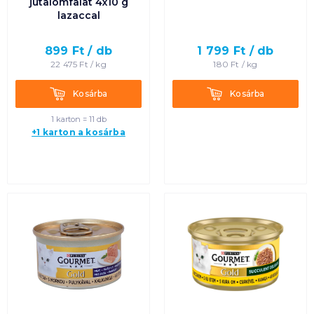
jutalomfalat 4x10 g
lazaccal
899
Ft /
db
1 799
Ft /
db
22 475
Ft /
kg
180
Ft /
kg
Kosárba
Kosárba
Kosárba
Kosárba
1 karton = 11 db
+1 karton a kosárba