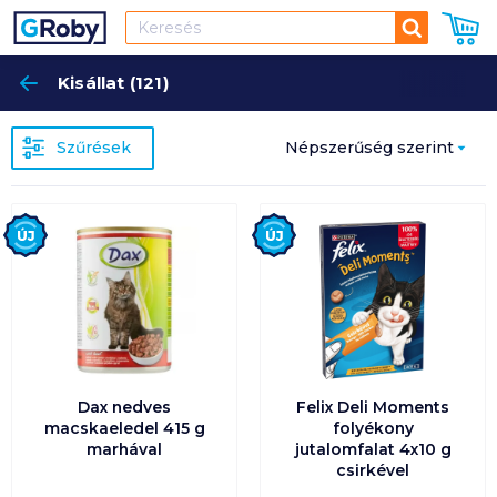
Keresés
Kisállat (121)
Keres
Szűrések
Népszerűség szerint
Népszerűség szerint
Új
Új
Ár szerint növekvő
Ár szerint csökkenő
Egységár szerint
növekvő
Dax nedves
Felix Deli Moments
macskaeledel 415 g
folyékony
marhával
jutalomfalat 4x10 g
Egységár szerint
csirkével
csökkenő