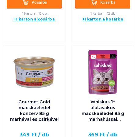
Kosárba
Kosárba
Kosárba
Kosárba
1 karton = 12 db
1 karton = 12 db
+1 karton a kosárba
+1 karton a kosárba
Gourmet Gold
Whiskas 1+
macskaeledel
alutasakos
konzerv 85 g
macskaeledel 85 g
marhával és csirkével
marhahússal
mártásban
349
Ft /
db
369
Ft /
db