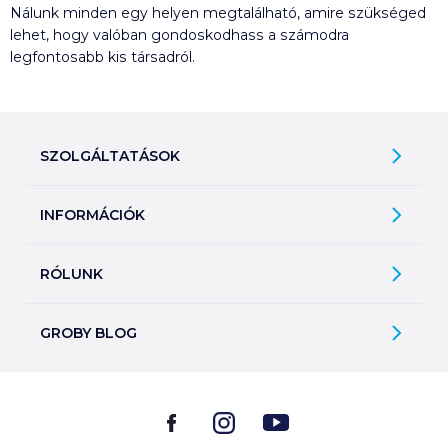
Nálunk minden egy helyen megtalálható, amire szükséged
lehet, hogy valóban gondoskodhass a számodra
legfontosabb kis társadról.
SZOLGÁLTATÁSOK
Ajándékkosarak
INFORMÁCIÓK
Árfigyelő
Áruházunk működése
Bevásárlólisták
RÓLUNK
Általános szerződési feltételek
Üvegvisszaváltás
Bemutatkozunk
Elállási jog
Szelektív hulladékok gyűjtése
GROBY BLOG
Kapcsolat
Adatkezelési tájékoztató
Kerekítsd fel!
Ne csak forrón idd!
Üzleteink
2026. 07. 23.
Fizetési módok
Díjaink
Különleges jégkrémek a világ körül
Szállítási információk
2026. 07. 22.
Állásajánlatok
Impresszum