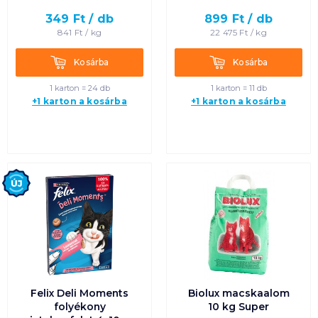
349
Ft /
db
899
Ft /
db
Termék neve A-Z
841
Ft /
kg
22 475
Ft /
kg
Termék neve Z-A
Kosárba
Kosárba
Kosárba
Kosárba
1 karton = 24 db
1 karton = 11 db
+1 karton a kosárba
+1 karton a kosárba
Új
Felix Deli Moments
Biolux macskaalom
folyékony
10 kg Super