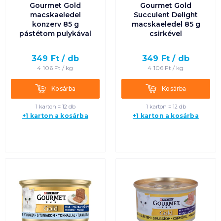
Gourmet Gold
Gourmet Gold
macskaeledel
Succulent Delight
konzerv 85 g
macskaeledel 85 g
pástétom pulykával
csirkével
349
Ft /
db
349
Ft /
db
4 106
Ft /
kg
4 106
Ft /
kg
Kosárba
Kosárba
Kosárba
Kosárba
1 karton = 12 db
1 karton = 12 db
+1 karton a kosárba
+1 karton a kosárba