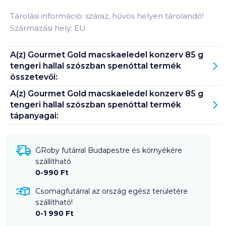
Tárolási információ: száraz, hűvös helyen tárolandó!
Származási hely: EU
A(z)
Gourmet Gold macskaeledel konzerv 85 g
tengeri hallal szószban spenóttal
termék
összetevői:
A(z)
Gourmet Gold macskaeledel konzerv 85 g
tengeri hallal szószban spenóttal
termék
tápanyagai:
GRoby futárral Budapestre és környékére
szállítható
0-990 Ft
Csomagfutárral az ország egész területére
szállítható!
0-1 990 Ft