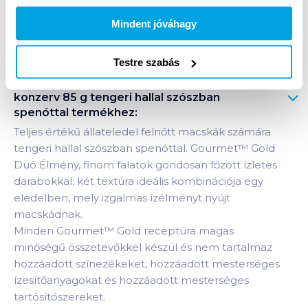
Mindent jóváhagy
Bevásárlólistához adom
Értesíts, ha olcsóbb!
Testre szabás
Termékleírás a(z)
Gourmet Gold macskaeledel
konzerv 85 g tengeri hallal szószban
spenóttal
termékhez:
Teljes értékű állateledel felnőtt macskák számára
tengeri hallal szószban spenóttal. Gourmet™ Gold
Duó Élmény, finom falatok gondosan főzött ízletes
darabokkal: két textúra ideális kombinációja egy
eledelben, mely izgalmas ízélményt nyújt
macskádnak.
Minden Gourmet™ Gold receptúra magas
minőségű összetevőkkel készül és nem tartalmaz
hozzáadott színezékeket, hozzáadott mesterséges
ízesítőanyagokat és hozzáadott mesterséges
tartósítószereket.