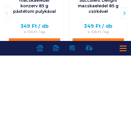
macskaeledel
Succulent Delight
konzerv 85 g
macskaeledel 85 g
pástétom pulykával
csirkével
349
Ft /
db
349
Ft /
db
4 106
Ft /
kg
4 106
Ft /
kg
Kosárba
Kosárba
Kosárba
Kosárba
1 karton = 12 db
1 karton = 12 db
+1 karton a kosárba
+1 karton a kosárba
SZOLGÁLTATÁSOK
Ajándékkosarak