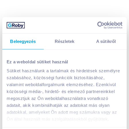
Beleegyezés
Részletek
A sütikről
Gourmet Gold macskaeledel konzerv 85 g tengeri
hallal szószban spenóttal
Ez a weboldal sütiket használ
349
Ft /
db
Egységár:
4 106
Ft /
kg
Sütiket használunk a tartalmak és hirdetések személyre
Nettó eladási ár:
275
Ft /
db
(
27
% áfa)
szabásához, közösségi funkciók biztosításához,
valamint weboldalforgalmunk elemzéséhez. Ezenkívül
közösségi média-, hirdető- és elemező partnereinkkel
Kosárba
Kosárba
megosztjuk az Ön weboldalhasználatra vonatkozó
adatait, akik kombinálhatják az adatokat más olyan
adatokkal, amelyeket Ön adott meg számukra vagy az
1 karton = 12 db
+1 karton a kosárba
Ön által használt más szolgáltatásokból gyűjtöttek.