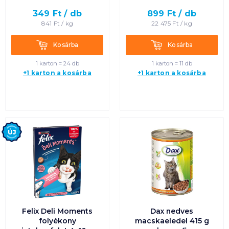
349
Ft /
db
899
Ft /
db
Termék neve A-Z
841
Ft /
kg
22 475
Ft /
kg
Termék neve Z-A
Kosárba
Kosárba
Kosárba
Kosárba
1 karton = 24 db
1 karton = 11 db
+1 karton a kosárba
+1 karton a kosárba
Új
Felix Deli Moments
Dax nedves
folyékony
macskaeledel 415 g