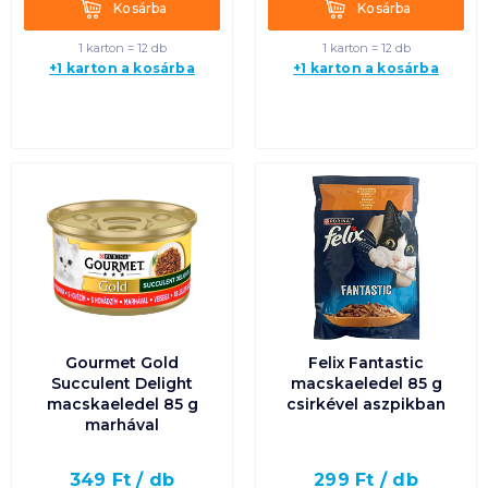
Kosárba
Kosárba
Kosárba
Kosárba
1 karton = 12 db
1 karton = 12 db
+1 karton a kosárba
+1 karton a kosárba
Gourmet Gold
Felix Fantastic
Succulent Delight
macskaeledel 85 g
macskaeledel 85 g
csirkével aszpikban
marhával
349
Ft /
db
299
Ft /
db