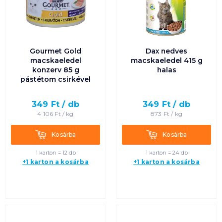
Gourmet Gold
Dax nedves
macskaeledel
macskaeledel 415 g
konzerv 85 g
halas
pástétom csirkével
349
Ft /
db
349
Ft /
db
4 106
Ft /
kg
873
Ft /
kg
Kosárba
Kosárba
Kosárba
Kosárba
1 karton = 12 db
1 karton = 24 db
+1 karton a kosárba
+1 karton a kosárba