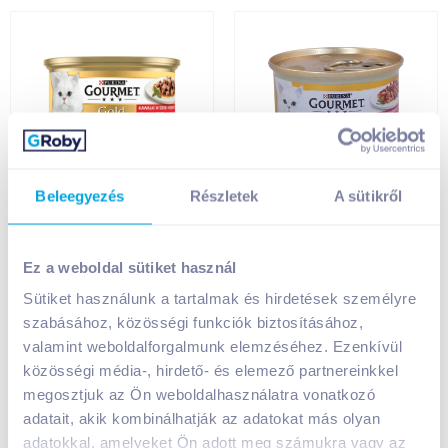
Gourmet Gold
Gourmet Gold
Beleegyezés
Részletek
A sütikről
macskaeledel
macskaeledel
konzerv 85 g lazaccal
konzerv 85 g
és csirkével,
marhával és csirkével
Ez a weboldal sütiket használ
szószban
Sütiket használunk a tartalmak és hirdetések személyre
349
Ft /
db
349
Ft /
db
szabásához, közösségi funkciók biztosításához,
4 106
Ft /
kg
4 106
Ft /
kg
valamint weboldalforgalmunk elemzéséhez. Ezenkívül
Kosárba
Kosárba
Kosárba
Kosárba
közösségi média-, hirdető- és elemező partnereinkkel
megosztjuk az Ön weboldalhasználatra vonatkozó
1 karton = 12 db
1 karton = 12 db
adatait, akik kombinálhatják az adatokat más olyan
+1 karton a kosárba
+1 karton a kosárba
adatokkal, amelyeket Ön adott meg számukra vagy az