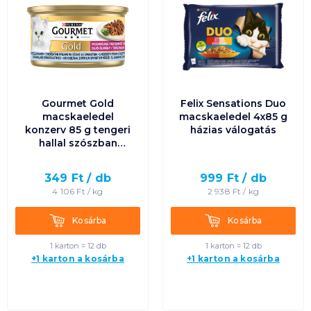
Gourmet Gold
Felix Sensations Duo
macskaeledel
macskaeledel 4x85 g
konzerv 85 g tengeri
házias válogatás
hallal szószban
spenóttal
349
Ft /
db
999
Ft /
db
4 106
Ft /
kg
2 938
Ft /
kg
Kosárba
Kosárba
Kosárba
Kosárba
1 karton = 12 db
1 karton = 12 db
+1 karton a kosárba
+1 karton a kosárba