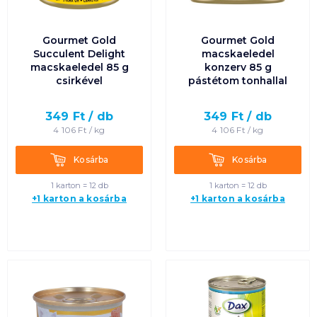
Gourmet Gold
Gourmet Gold
Succulent Delight
macskaeledel
macskaeledel 85 g
konzerv 85 g
csirkével
pástétom tonhallal
349
Ft /
db
349
Ft /
db
4 106
Ft /
kg
4 106
Ft /
kg
Kosárba
Kosárba
Kosárba
Kosárba
1 karton = 12 db
1 karton = 12 db
+1 karton a kosárba
+1 karton a kosárba