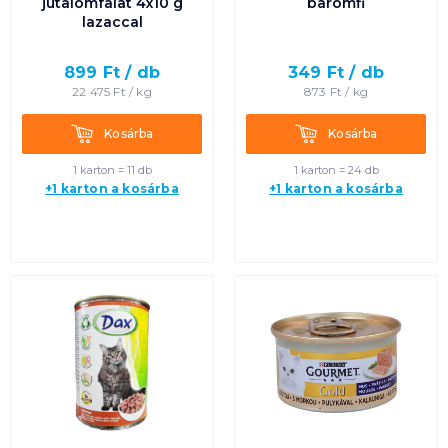
jutalomfalat 4x10 g
baromfi
lazaccal
899
Ft /
db
349
Ft /
db
22 475
Ft /
kg
873
Ft /
kg
Kosárba
Kosárba
Kosárba
Kosárba
1 karton = 11 db
1 karton = 24 db
+1 karton a kosárba
+1 karton a kosárba