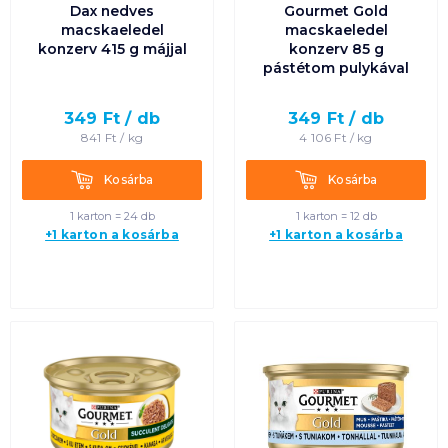
Dax nedves
Gourmet Gold
macskaeledel
macskaeledel
konzerv 415 g májjal
konzerv 85 g
pástétom pulykával
349
Ft /
db
349
Ft /
db
841
Ft /
kg
4 106
Ft /
kg
Kosárba
Kosárba
Kosárba
Kosárba
1 karton = 24 db
1 karton = 12 db
+1 karton a kosárba
+1 karton a kosárba