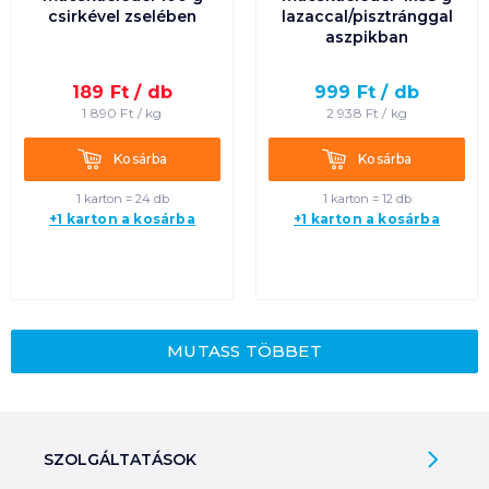
csirkével zselében
lazaccal/pisztránggal
aszpikban
189
Ft /
db
999
Ft /
db
1 890
Ft /
kg
2 938
Ft /
kg
Kosárba
Kosárba
Kosárba
Kosárba
1 karton = 24 db
1 karton = 12 db
+1 karton a kosárba
+1 karton a kosárba
MUTASS TÖBBET
SZOLGÁLTATÁSOK
Ajándékkosarak