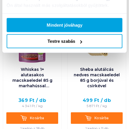
Ön által használt más szolgáltatásokból gyűjtöttek.
Mindent jóváhagy
Testre szabás
Whiskas 1+
Sheba alutálcás
alutasakos
nedves macskaeledel
macskaeledel 85 g
85 g borjúval és
marhahússal
csirkével
mártásban
369
Ft /
db
499
Ft /
db
4 341
Ft /
kg
5 871
Ft /
kg
Kosárba
Kosárba
Kosárba
Kosárba
1 karton = 28 db
1 karton = 11 db