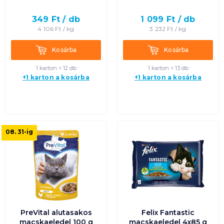
349
Ft /
db
1 099
Ft /
db
4 106
Ft /
kg
3 232
Ft /
kg
Kosárba
Kosárba
Kosárba
Kosárba
1 karton = 12 db
1 karton = 13 db
+1 karton a kosárba
+1 karton a kosárba
08. 31
-ig
PreVital alutasakos
Felix Fantastic
macskaeledel 100 g
macskaeledel 4x85 g