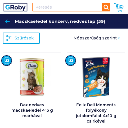
Keresés
Macskaeledel konzerv, nedvestáp (59)
Keres
Szűrések
Népszerűség szerint
Népszerűség szerint
Új
Új
Ár szerint növekvő
Ár szerint csökkenő
Egységár szerint
növekvő
Dax nedves
Felix Deli Moments
macskaeledel 415 g
folyékony
marhával
jutalomfalat 4x10 g
Egységár szerint
csirkével
csökkenő