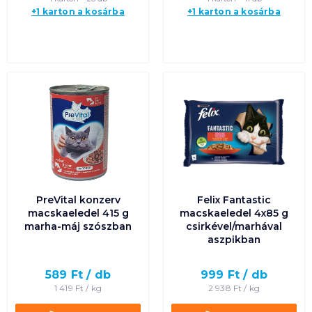
+1 karton a kosárba
+1 karton a kosárba
PreVital konzerv
Felix Fantastic
macskaeledel 415 g
macskaeledel 4x85 g
marha-máj szószban
csirkével/marhával
aszpikban
589
Ft /
db
999
Ft /
db
1 419
Ft /
kg
2 938
Ft /
kg