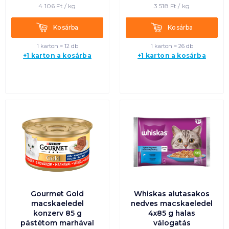
4 106
Ft /
kg
3 518
Ft /
kg
Kosárba
Kosárba
Kosárba
Kosárba
1 karton = 12 db
1 karton = 26 db
+1 karton a kosárba
+1 karton a kosárba
Gourmet Gold
Whiskas alutasakos
macskaeledel
nedves macskaeledel
konzerv 85 g
4x85 g halas
pástétom marhával
válogatás