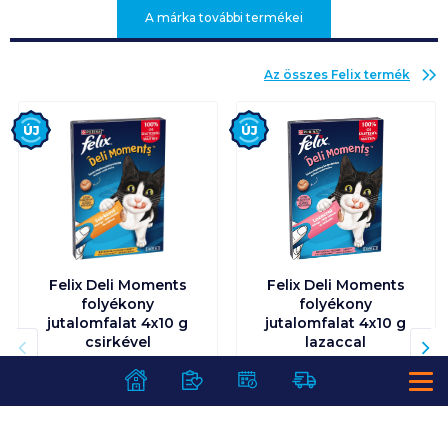
A márka további termékei
Az összes
Felix
termék
Új
Új
Felix Deli Moments
Felix Deli Moments
folyékony
folyékony
jutalomfalat 4x10 g
jutalomfalat 4x10 g
csirkével
lazaccal
899
Ft /
db
899
Ft /
db
22 475
Ft /
kg
22 475
Ft /
kg
Kosárba
Kosárba