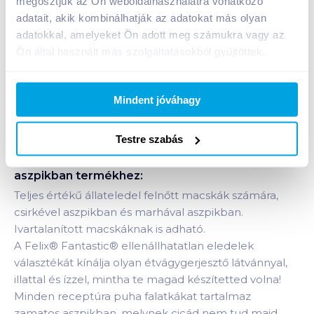
megosztjuk az Ön weboldalhasználatra vonatkozó
adatait, akik kombinálhatják az adatokat más olyan
1 karton = 12 db
+1 karton a kosárba
adatokkal, amelyeket Ön adott meg számukra vagy az
Ön által használt más szolgáltatásokból gyűjtöttek.
Bevásárlólistához adom
Értesíts, ha olcsóbb!
Mindent jóváhagy
Testre szabás
Termékleírás a(z)
Felix Fantastic macskaeledel
4x85 g csirkével/marhával
aszpikban
termékhez:
Teljes értékű állateledel felnőtt macskák számára,
csirkével aszpikban és marhával aszpikban.
Ivartalanított macskáknak is adható.
A Felix® Fantastic® ellenállhatatlan eledelek
választékát kínálja olyan étvágygerjesztő látvánnyal,
illattal és ízzel, mintha te magad készítetted volna!
Minden receptúra puha falatkákat tartalmaz
zamatos aszpikban, melynek cicád nem tud majd