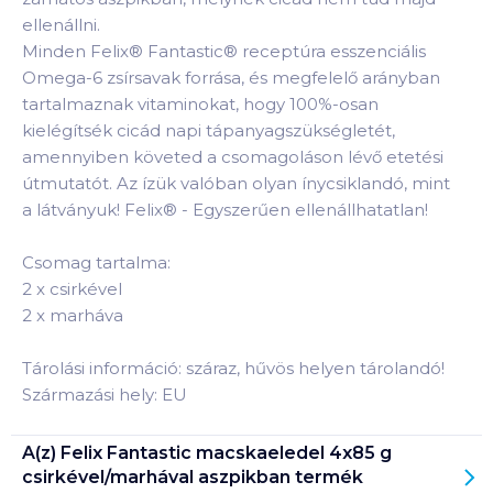
ellenállni.
Minden Felix® Fantastic® receptúra esszenciális
Omega-6 zsírsavak forrása, és megfelelő arányban
tartalmaznak vitaminokat, hogy 100%-osan
kielégítsék cicád napi tápanyagszükségletét,
amennyiben követed a csomagoláson lévő etetési
útmutatót. Az ízük valóban olyan ínycsiklandó, mint
a látványuk! Felix® - Egyszerűen ellenállhatatlan!
Csomag tartalma:
2 x csirkével
2 x marháva
Tárolási információ: száraz, hűvös helyen tárolandó!
Származási hely: EU
A(z)
Felix Fantastic macskaeledel 4x85 g
csirkével/marhával aszpikban
termék