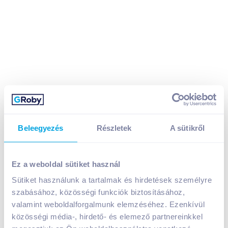
Felix Fantastic macskaeledel 4x85 g
Beleegyezés
Részletek
A sütikről
csirkével/marhával aszpikban
999
Ft /
db
Ez a weboldal sütiket használ
Egységár:
2 938
Ft /
kg
Nettó eladási ár:
787
Ft /
db
(
27
% áfa)
Sütiket használunk a tartalmak és hirdetések személyre
szabásához, közösségi funkciók biztosításához,
valamint weboldalforgalmunk elemzéséhez. Ezenkívül
Kosárba
Kosárba
közösségi média-, hirdető- és elemező partnereinkkel