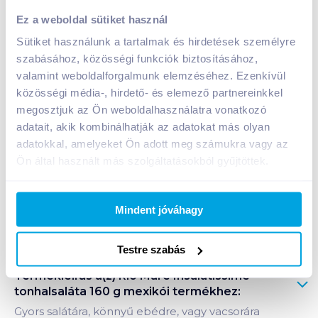
Rio Mare Insalatissime tonhalsaláta 160 g mexikói
Ez a weboldal sütiket használ
1 299
Ft /
db
Sütiket használunk a tartalmak és hirdetések személyre
Egységár:
8 119
Ft /
kg
szabásához, közösségi funkciók biztosításához,
Nettó eladási ár:
1 023
Ft /
db
(
27
% áfa)
valamint weboldalforgalmunk elemzéséhez. Ezenkívül
közösségi média-, hirdető- és elemező partnereinkkel
Kosárba
Kosárba
megosztjuk az Ön weboldalhasználatra vonatkozó
adatait, akik kombinálhatják az adatokat más olyan
adatokkal, amelyeket Ön adott meg számukra vagy az
1 karton = 36 db
Ön által használt más szolgáltatásokból gyűjtöttek.
+1 karton a kosárba
Mindent jóváhagy
Bevásárlólistához adom
Értesíts, ha olcsóbb!
Testre szabás
Termékleírás a(z)
Rio Mare Insalatissime
tonhalsaláta 160 g mexikói
termékhez:
Gyors salátára, könnyű ebédre, vagy vacsorára