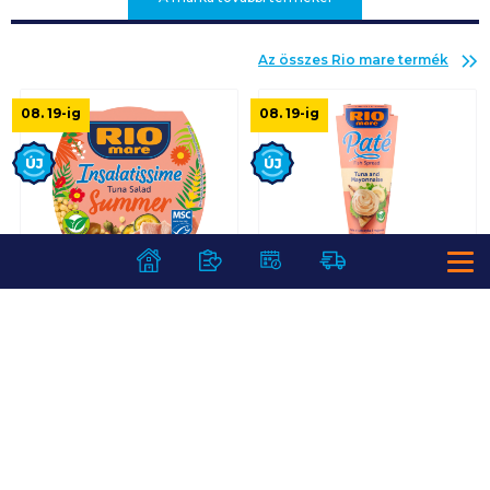
Az összes
Rio mare
termék
08. 19
-ig
08. 19
-ig
Új
Új
Rio Mare
Rio Mare Paté
Insalatissime
majonézes
tonhalsaláta 160 g
tonhalpástétom 100
Summer
g
1 299
Ft /
db
1 199
Ft /
db
8 119
Ft /
kg
11 990
Ft /
kg
Kosárba
Kosárba
Kosárba
Kosárba