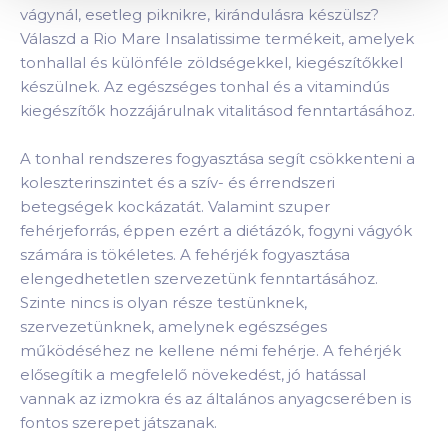
vágynál, esetleg piknikre, kirándulásra készülsz?
Válaszd a Rio Mare Insalatissime termékeit, amelyek
tonhallal és különféle zöldségekkel, kiegészítőkkel
készülnek. Az egészséges tonhal és a vitamindús
kiegészítők hozzájárulnak vitalitásod fenntartásához.
A tonhal rendszeres fogyasztása segít csökkenteni a
koleszterinszintet és a szív- és érrendszeri
betegségek kockázatát. Valamint szuper
fehérjeforrás, éppen ezért a diétázók, fogyni vágyók
számára is tökéletes. A fehérjék fogyasztása
elengedhetetlen szervezetünk fenntartásához.
Szinte nincs is olyan része testünknek,
szervezetünknek, amelynek egészséges
működéséhez ne kellene némi fehérje. A fehérjék
elősegítik a megfelelő növekedést, jó hatással
vannak az izmokra és az általános anyagcserében is
fontos szerepet játszanak.