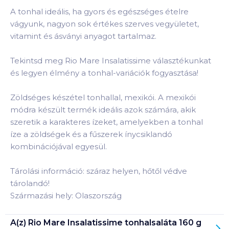
A tonhal ideális, ha gyors és egészséges ételre
vágyunk, nagyon sok értékes szerves vegyületet,
vitamint és ásványi anyagot tartalmaz.
Tekintsd meg Rio Mare Insalatissime választékunkat
és legyen élmény a tonhal-variációk fogyasztása!
Zöldséges készétel tonhallal, mexikói. A mexikói
módra készült termék ideális azok számára, akik
szeretik a karakteres ízeket, amelyekben a tonhal
íze a zöldségek és a fűszerek ínycsiklandó
kombinációjával egyesül.
Tárolási információ: száraz helyen, hőtől védve
tárolandó!
Származási hely: Olaszország
A(z)
Rio Mare Insalatissime tonhalsaláta 160 g