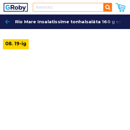
Keresés
Rio Mare Insalatissime tonhalsaláta 160 g csics
Keres
08. 19-ig