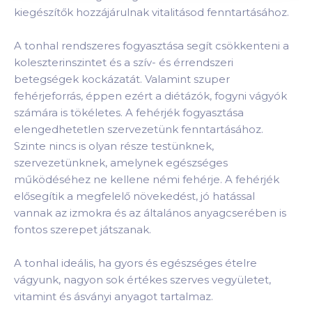
kiegészítők hozzájárulnak vitalitásod fenntartásához.
A tonhal rendszeres fogyasztása segít csökkenteni a
koleszterinszintet és a szív- és érrendszeri
betegségek kockázatát. Valamint szuper
fehérjeforrás, éppen ezért a diétázók, fogyni vágyók
számára is tökéletes. A fehérjék fogyasztása
elengedhetetlen szervezetünk fenntartásához.
Szinte nincs is olyan része testünknek,
szervezetünknek, amelynek egészséges
működéséhez ne kellene némi fehérje. A fehérjék
elősegítik a megfelelő növekedést, jó hatással
vannak az izmokra és az általános anyagcserében is
fontos szerepet játszanak.
A tonhal ideális, ha gyors és egészséges ételre
vágyunk, nagyon sok értékes szerves vegyületet,
vitamint és ásványi anyagot tartalmaz.