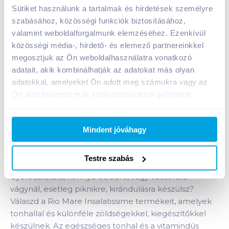
Sütiket használunk a tartalmak és hirdetések személyre
szabásához, közösségi funkciók biztosításához,
Kosárba
Kosárba
valamint weboldalforgalmunk elemzéséhez. Ezenkívül
közösségi média-, hirdető- és elemező partnereinkkel
megosztjuk az Ön weboldalhasználatra vonatkozó
1 karton = 36 db
+1 karton a kosárba
adatait, akik kombinálhatják az adatokat más olyan
adatokkal, amelyeket Ön adott meg számukra vagy az
Ön által használt más szolgáltatásokból gyűjtöttek.
Bevásárlólistához adom
Értesíts, ha olcsóbb!
Mindent jóváhagy
Termékleírás a(z)
Rio Mare Insalatissime
Testre szabás
tonhalsaláta 160 g csicseriborsós
termékhez:
Gyors salátára, könnyű ebédre, vagy vacsorára
vágynál, esetleg piknikre, kirándulásra készülsz?
Válaszd a Rio Mare Insalatissime termékeit, amelyek
tonhallal és különféle zöldségekkel, kiegészítőkkel
készülnek. Az egészséges tonhal és a vitamindús