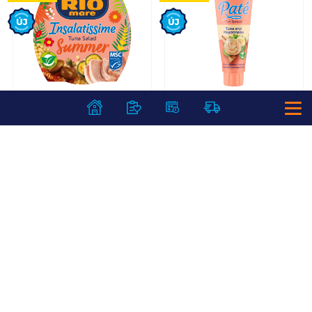
Új
Új
Rio Mare
Rio Mare Paté
Insalatissime
majonézes
tonhalsaláta 160 g
tonhalpástétom 100
Summer
g
1 299
Ft /
db
1 199
Ft /
db
8 119
Ft /
kg
11 990
Ft /
kg
Kosárba
Kosárba
Kosárba
Kosárba
1 db = 36 db
1 karton = 12 db
+1 db a kosárba
+1 karton a kosárba