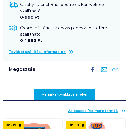
GRoby futárral Budapestre és környékére
szállítható
0-990 Ft
Csomagfutárral az ország egész területére
szállítható!
0-1 990 Ft
További szállítási információk
Megosztás
A márka további termékei
Az összes
Rio mare
termék
08. 19
-ig
08. 19
-ig