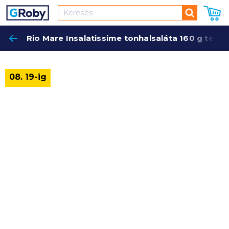
Keresés
Rio Mare Insalatissime tonhalsaláta 160 g texa
Keres
08. 19-ig