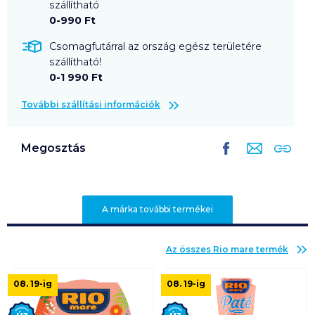
szállítható
0-990 Ft
Csomagfutárral az ország egész területére
szállítható!
0-1 990 Ft
További szállítási információk
Megosztás
A márka további termékei
Az összes
Rio mare
termék
08. 19
-ig
08. 19
-ig
Új
Új