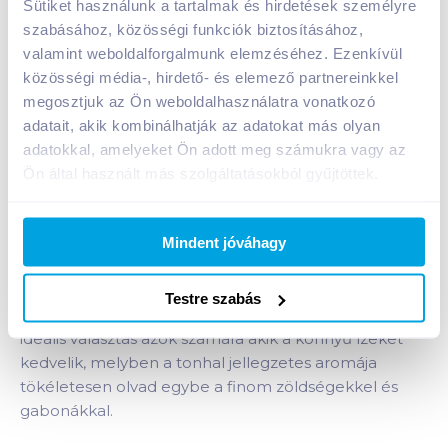
Sütiket használunk a tartalmak és hirdetések személyre
Kosárba
szabásához, közösségi funkciók biztosításához,
Kosárba
valamint weboldalforgalmunk elemzéséhez. Ezenkívül
közösségi média-, hirdető- és elemező partnereinkkel
1 karton = 36 db
megosztjuk az Ön weboldalhasználatra vonatkozó
+1 karton a kosárba
adatait, akik kombinálhatják az adatokat más olyan
adatokkal, amelyeket Ön adott meg számukra vagy az
Ön által használt más szolgáltatásokból gyűjtöttek.
Bevásárlólistához adom
Értesíts, ha olcsóbb!
Mindent jóváhagy
Termékleírás a(z)
Rio Mare Insalatissime
tonhalsaláta 160 g texana
termékhez:
Testre szabás
Zöldséges készétel tonhallal. A texana tonhalsaláta
ideális választás azok számára akik a könnyű ízeket
kedvelik, melyben a tonhal jellegzetes aromája
tökéletesen olvad egybe a finom zöldségekkel és
gabonákkal.