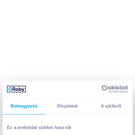
Rio Mare Insalatissime tonhalsaláta 160 g texana
Beleegyezés
Részletek
A sütikről
1 299
Ft /
db
Egységár:
8 119
Ft /
kg
Nettó eladási ár:
1 023
Ft /
db
(
27
% áfa)
Ez a weboldal sütiket használ