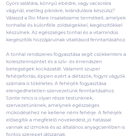
Gyors salátára, könnyű ebédre, vagy vacsorára
vágynál, esetleg piknikre, kirándulásra készülsz?
Válaszd a Rio Mare Insalatissime termékeit, amelyek
tonhallal és különféle zöldségekkel, kiegészítőkkel
készülnek. Az egészséges tonhal és a vitamindús
kiegészítők hozzájárulnak vitalitásod fenntartásához.
A tonhal rendszeres fogyasztása segít csökkenteni a
koleszterinszintet és a szív- és érrendszeri
betegségek kockázatát. Valamint szuper
fehérjeforrás, éppen ezért a diétázók, fogyni vágyók
számára is tökéletes. A fehérjék fogyasztása
elengedhetetlen szervezetünk fenntartásához.
Szinte nincs is olyan része testünknek,
szervezetünknek, amelynek egészséges
működéséhez ne kellene némi fehérje. A fehérjék
elősegítik a megfelelő növekedést, jó hatással
vannak az izmokra és az általános anyagcserében is
fontos szerepet játszanak.