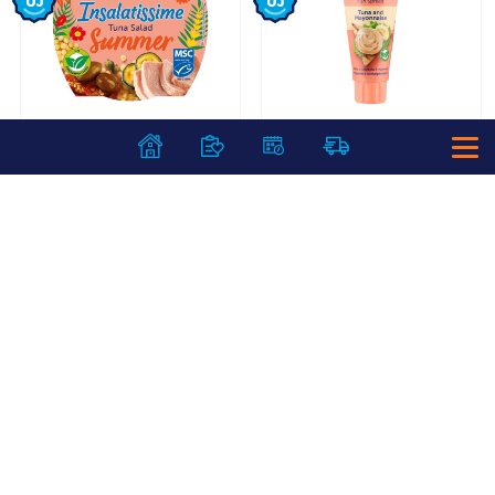
Rio Mare
Rio Mare Paté
Insalatissime
majonézes
tonhalsaláta 160 g
tonhalpástétom 100
Summer
g
1 299
Ft /
db
1 199
Ft /
db
8 119
Ft /
kg
11 990
Ft /
kg
Kosárba
Kosárba
Kosárba
Kosárba
1 db = 36 db
1 karton = 12 db
+1 db a kosárba
+1 karton a kosárba