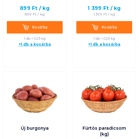
899
Ft /
kg
1 399
Ft /
kg
Termék neve A-Z
899
Ft /
kg
1 399
Ft /
kg
Termék neve Z-A
Kosárba
Kosárba
Kosárba
Kosárba
1 db = 0.25 kg
1 db = 0.25 kg
+1 db a kosárba
+1 db a kosárba
Új burgonya
Fürtös paradicsom
(kg)