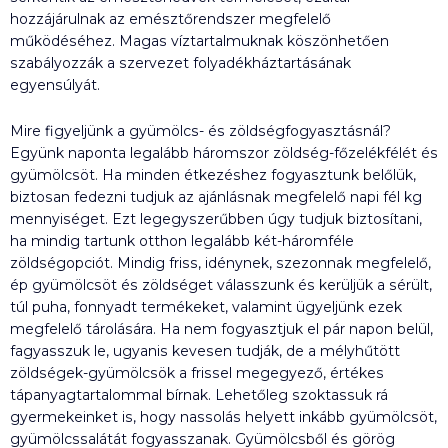
hozzájárulnak az emésztőrendszer megfelelő
működéséhez. Magas víztartalmuknak köszönhetően
szabályozzák a szervezet folyadékháztartásának
egyensúlyát.
Mire figyeljünk a gyümölcs- és zöldségfogyasztásnál?
Együnk naponta legalább háromszor zöldség-főzelékfélét és
gyümölcsöt. Ha minden étkezéshez fogyasztunk belőlük,
biztosan fedezni tudjuk az ajánlásnak megfelelő napi fél kg
mennyiséget. Ezt legegyszerűbben úgy tudjuk biztosítani,
ha mindig tartunk otthon legalább két-háromféle
zöldségopciót. Mindig friss, idénynek, szezonnak megfelelő,
ép gyümölcsöt és zöldséget válasszunk és kerüljük a sérült,
túl puha, fonnyadt termékeket, valamint ügyeljünk ezek
megfelelő tárolására. Ha nem fogyasztjuk el pár napon belül,
fagyasszuk le, ugyanis kevesen tudják, de a mélyhűtött
zöldségek-gyümölcsök a frissel megegyező, értékes
tápanyagtartalommal bírnak. Lehetőleg szoktassuk rá
gyermekeinket is, hogy nassolás helyett inkább gyümölcsöt,
gyümölcssalátát fogyasszanak. Gyümölcsből és görög