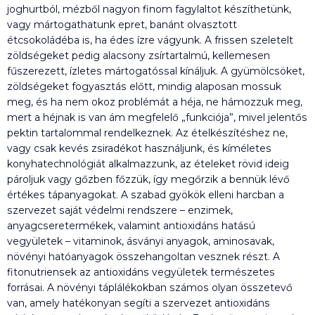
joghurtból, mézből nagyon finom fagylaltot készíthetünk,
vagy mártogathatunk epret, banánt olvasztott
étcsokoládéba is, ha édes ízre vágyunk. A frissen szeletelt
zöldségeket pedig alacsony zsírtartalmú, kellemesen
fűszerezett, ízletes mártogatóssal kínáljuk. A gyümölcsöket,
zöldségeket fogyasztás előtt, mindig alaposan mossuk
meg, és ha nem okoz problémát a héja, ne hámozzuk meg,
mert a héjnak is van ám megfelelő „funkciója”, mivel jelentős
pektin tartalommal rendelkeznek. Az ételkészítéshez ne,
vagy csak kevés zsiradékot használjunk, és kíméletes
konyhatechnológiát alkalmazzunk, az ételeket rövid ideig
pároljuk vagy gőzben főzzük, így megőrzik a bennük lévő
értékes tápanyagokat. A szabad gyökök elleni harcban a
szervezet saját védelmi rendszere – enzimek,
anyagcseretermékek, valamint antioxidáns hatású
vegyületek – vitaminok, ásványi anyagok, aminosavak,
növényi hatóanyagok összehangoltan vesznek részt. A
fitonutriensek az antioxidáns vegyületek természetes
forrásai. A növényi táplálékokban számos olyan összetevő
van, amely hatékonyan segíti a szervezet antioxidáns