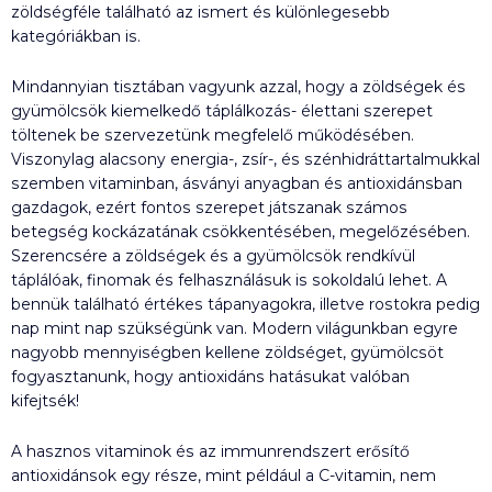
zöldségféle található az ismert és különlegesebb
kategóriákban is.
Mindannyian tisztában vagyunk azzal, hogy a zöldségek és
gyümölcsök kiemelkedő táplálkozás- élettani szerepet
töltenek be szervezetünk megfelelő működésében.
Viszonylag alacsony energia-, zsír-, és szénhidráttartalmukkal
szemben vitaminban, ásványi anyagban és antioxidánsban
gazdagok, ezért fontos szerepet játszanak számos
betegség kockázatának csökkentésében, megelőzésében.
Szerencsére a zöldségek és a gyümölcsök rendkívül
táplálóak, finomak és felhasználásuk is sokoldalú lehet. A
bennük található értékes tápanyagokra, illetve rostokra pedig
nap mint nap szükségünk van. Modern világunkban egyre
nagyobb mennyiségben kellene zöldséget, gyümölcsöt
fogyasztanunk, hogy antioxidáns hatásukat valóban
kifejtsék!
A hasznos vitaminok és az immunrendszert erősítő
antioxidánsok egy része, mint például a C-vitamin, nem