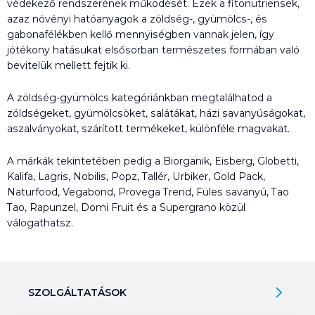
védekező rendszerének működését. Ezek a fitonutriensek,
azaz növényi hatóanyagok a zöldség-, gyümölcs-, és
gabonafélékben kellő mennyiségben vannak jelen, így
jótékony hatásukat elsősorban természetes formában való
bevitelük mellett fejtik ki.
A zöldség-gyümölcs kategóriánkban megtalálhatod a
zöldségeket, gyümölcsöket, salátákat, házi savanyúságokat,
aszalványokat, szárított termékeket, különféle magvakat.
A márkák tekintetében pedig a Biorganik, Eisberg, Globetti,
Kalifa, Lagris, Nobilis, Popz, Tallér, Urbiker, Gold Pack,
Naturfood, Vegabond, Provega Trend, Füles savanyú, Tao
Tao, Rapunzel, Domi Fruit és a Supergrano közül
válogathatsz.
SZOLGÁLTATÁSOK
Ajándékkosarak