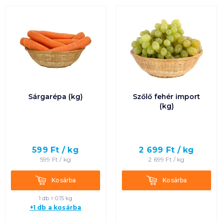
Sárgarépa (kg)
Szőlő fehér import
(kg)
599
Ft /
kg
2 699
Ft /
kg
599
Ft /
kg
2 699
Ft /
kg
Kosárba
Kosárba
Kosárba
Kosárba
1 db = 0.15 kg
+1 db a kosárba