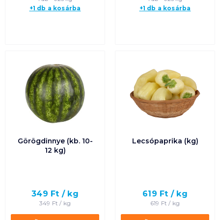
+1 db a kosárba
+1 db a kosárba
Görögdinnye (kb. 10-
Lecsópaprika (kg)
12 kg)
349
Ft /
kg
619
Ft /
kg
349
Ft /
kg
619
Ft /
kg