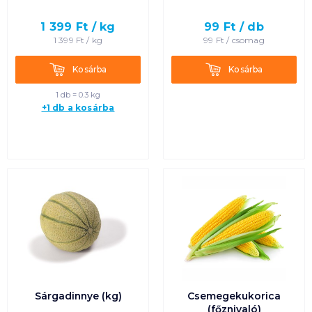
1 399
Ft /
kg
99
Ft /
db
1 399
Ft /
kg
99
Ft /
csomag
Kosárba
Kosárba
Kosárba
Kosárba
1 db = 0.3 kg
+1 db a kosárba
Sárgadinnye (kg)
Csemegekukorica
(főznivaló)