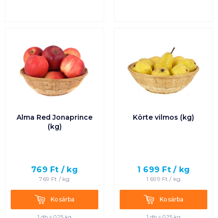
Alma Red Jonaprince
Körte vilmos (kg)
(kg)
769
Ft /
kg
1 699
Ft /
kg
769
Ft /
kg
1 699
Ft /
kg
Kosárba
Kosárba
Kosárba
Kosárba
1 db = 0.25 kg
1 db = 0.25 kg