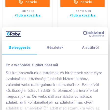
Kosárba
Kosárba
Kosárba
Kosárba
1 db = 8 kg
1 db = 0.15 kg
+1 db a kosárba
+1 db a kosárba
Beleegyezés
Részletek
A sütikről
Ez a weboldal sütiket használ
Sütiket használunk a tartalmak és hirdetések személyre
szabásához, közösségi funkciók biztosításához,
Koktélparadicsom
Narancs (kg)
valamint weboldalforgalmunk elemzéséhez. Ezenkívül
(kg)
közösségi média-, hirdető- és elemező partnereinkkel
megosztjuk az Ön weboldalhasználatra vonatkozó
adatait, akik kombinálhatják az adatokat más olyan
1 999
Ft /
kg
1 199
Ft /
kg
adatokkal, amelyeket Ön adott meg számukra vagy az