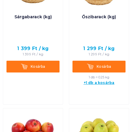
Sárgabarack (kg)
Őszibarack (kg)
1 399
Ft /
kg
1 299
Ft /
kg
1 399
Ft /
kg
1 299
Ft /
kg
Kosárba
Kosárba
Kosárba
Kosárba
1 db = 0.25 kg
+1 db a kosárba