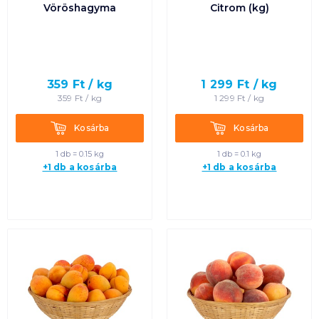
Vöröshagyma
Citrom (kg)
359
Ft /
kg
1 299
Ft /
kg
359
Ft /
kg
1 299
Ft /
kg
Kosárba
Kosárba
Kosárba
Kosárba
1 db = 0.15 kg
1 db = 0.1 kg
+1 db a kosárba
+1 db a kosárba