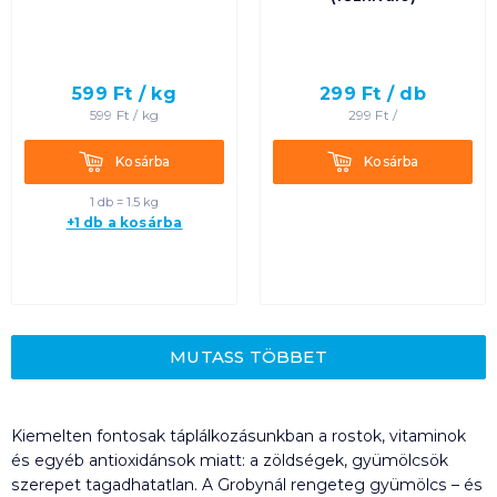
599
Ft /
kg
299
Ft /
db
599
Ft /
kg
299
Ft /
Kosárba
Kosárba
Kosárba
Kosárba
1 db = 1.5 kg
+1 db a kosárba
MUTASS TÖBBET
Kiemelten fontosak táplálkozásunkban a rostok, vitaminok
és egyéb antioxidánsok miatt: a zöldségek, gyümölcsök
szerepet tagadhatatlan. A Grobynál rengeteg gyümölcs – és