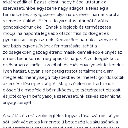
raktározódik el. Ez azt jelenti, hogy hiába juttatunk a
szervezetünkbe egyszerre nagy adagot, a felesleg a
természetes anyagcsere-folyamatok révén hamar kiürül a
szervezetünkből. Ezért a folyamatos utánpótlásról is
gondoskodnunk kell. Ennek a legjobb és természetes
módja, ha naponta legalább ötször friss zöldséget és
gyümölcsöt fogyasztunk. Kedvezően hatnak a szervezet
sav-bázis egyensúlyának fenntartására, tehát a
zöldségekben gazdag étrend másik kiemelkedő előnyét az
emésztésünkön is megtapasztalhatjuk. A zöldségek közül
elsősorban a karfiol, a zöldbab és más hüvelyesek fejtenek ki
ilyen hatást, ugyanis rengeteg rostot tartalmaznak, ami
megfelelő mennyiségű folyadékbevitel mellett gondoskodik
az emésztési egészségről. Magas élelmi rosttartalmuk
elősegíti a megfelelő bélműködést, teltségérzetet biztosít
és jótékonyan befolyásolja szervezetünk zsír-és szénhidrát
anyagcseréjét.
A saláták és más zöldségfélék fogyasztása számos súlyos,
sőt, akár végzetes kimenetelű betegség kialakulásának a