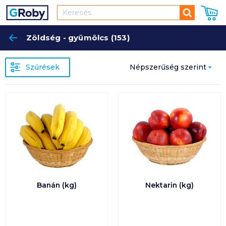
Keresés
Zöldség - gyümölcs (153)
Keres
Szűrések
Népszerűség szerint
Népszerűség szerint
Ár szerint növekvő
Ár szerint csökkenő
Egységár szerint
növekvő
Banán (kg)
Nektarin (kg)
Egységár szerint
csökkenő