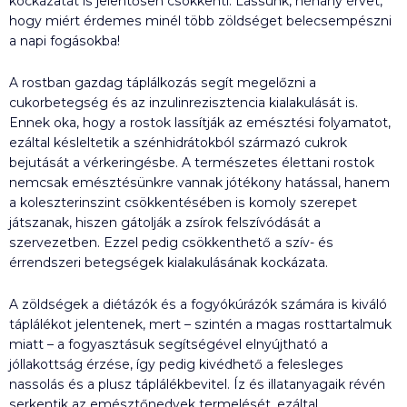
kockázatát is jelentősen csökkenti. Lássunk, néhány érvet,
hogy miért érdemes minél több zöldséget belecsempészni
a napi fogásokba!
A rostban gazdag táplálkozás segít megelőzni a
cukorbetegség és az inzulinrezisztencia kialakulását is.
Ennek oka, hogy a rostok lassítják az emésztési folyamatot,
ezáltal késleltetik a szénhidrátokból származó cukrok
bejutását a vérkeringésbe. A természetes élettani rostok
nemcsak emésztésünkre vannak jótékony hatással, hanem
a koleszterinszint csökkentésében is komoly szerepet
játszanak, hiszen gátolják a zsírok felszívódását a
szervezetben. Ezzel pedig csökkenthető a szív- és
érrendszeri betegségek kialakulásának kockázata.
A zöldségek a diétázók és a fogyókúrázók számára is kiváló
táplálékot jelentenek, mert – szintén a magas rosttartalmuk
miatt – a fogyasztásuk segítségével elnyújtható a
jóllakottság érzése, így pedig kivédhető a felesleges
nassolás és a plusz táplálékbevitel. Íz és illatanyagaik révén
serkentik az emésztőnedvek termelését, ezáltal