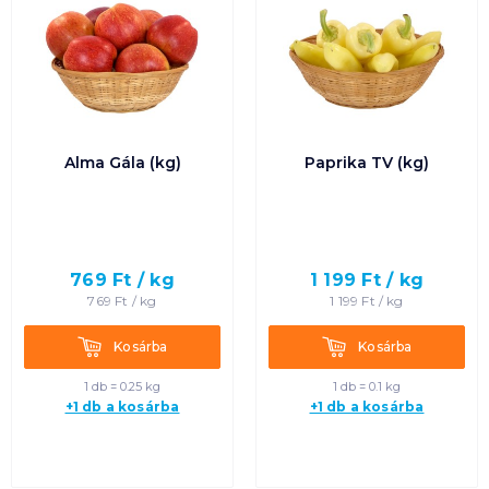
Alma Gála (kg)
Paprika TV (kg)
769
Ft /
kg
1 199
Ft /
kg
769
Ft /
kg
1 199
Ft /
kg
Kosárba
Kosárba
Kosárba
Kosárba
1 db = 0.25 kg
1 db = 0.1 kg
+1 db a kosárba
+1 db a kosárba