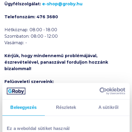
Ügyfélszolgálat:
e-shop@groby.hu
Telefonszám: 476 3680
Hétköznap: 08:00 - 18:00
Szombaton: 08:00 - 12:00
Vasárnap: -
Kérjük, hogy mindennemű problémájával,
észrevételével, panaszával forduljon hozzánk
bizalommal!
Felügyeleti szerveink:
Fogyasztóvédelmi Főfelügyelőség
(1052 Bp., Városház u.7., tel.:318-2681)
Beleegyezés
Részletek
A sütikről
Budapesti Gazdasági Kamarák
mellett Működő Békéltető Testület
(1016 Budapest, Krisztina krt. 99., tel.: 488-2131)
Ez a weboldal sütiket használ