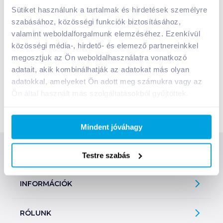
Sütiket használunk a tartalmak és hirdetések személyre
Fővárosi És Pest Megyei Mezőgazdasági Szakigazgatási
szabásához, közösségi funkciók biztosításához,
Hivatal
valamint weboldalforgalmunk elemzéséhez. Ezenkívül
Élelmiszerlánc-biztonsági és Állategészségügyi
közösségi média-, hirdető- és elemező partnereinkkel
Igazgatóság
(1135 Bp., Lehel út 43-45., tel.: 329-7017)
megosztjuk az Ön weboldalhasználatra vonatkozó
adatait, akik kombinálhatják az adatokat más olyan
Budapest XVIII. kerület Pestszentlőrinc –
adatokkal, amelyeket Ön adott meg számukra vagy az
Pestszentimre Önkormányzata Jegyzője
Ön által használt más szolgáltatásokból gyűjtöttek.
(1184 Bp., Üllői út 400., tel.: 296-1300)
Mindent jóváhagy
SZOLGÁLTATÁSOK
Testre szabás
Ajándékkosarak
INFORMÁCIÓK
Árfigyelő
Áruházunk működése
Bevásárlólisták
RÓLUNK
Általános szerződési feltételek
Üvegvisszaváltás