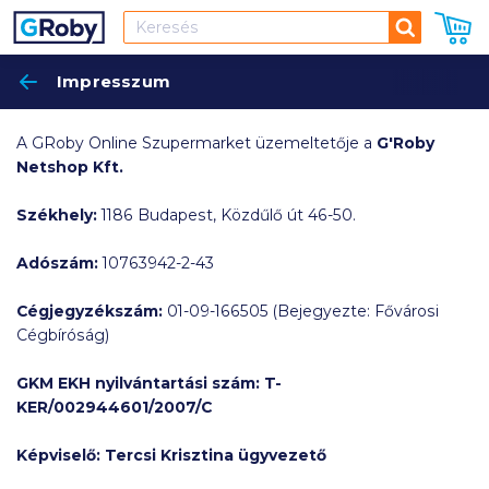
Keresés
Impresszum
Keres
A GRoby Online Szupermarket üzemeltetője a
G'Roby
Netshop Kft.
Székhely:
1186 Budapest, Közdűlő út 46-50.
Adószám:
10763942-2-43
Cégjegyzékszám:
01-09-166505 (Bejegyezte: Fővárosi
Cégbíróság)
GKM EKH nyilvántartási szám:
T-
KER/002944601/2007/C
Képviselő: Tercsi Krisztina ügyvezető