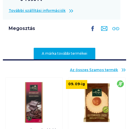
További szállítási információk
Megosztás
A márka további termékei
Az összes
Szamos
termék
glu
09. 09
-ig