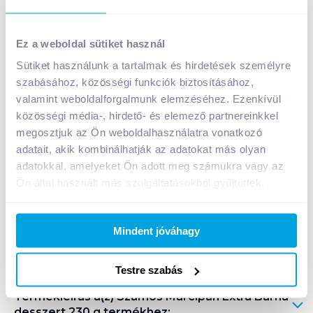
Szamos Marcipán Extra Barna desszert 230 g
Ez a weboldal sütiket használ
7 199
Ft /
db
Sütiket használunk a tartalmak és hirdetések személyre
Egységár:
31 300
Ft /
kg
szabásához, közösségi funkciók biztosításához,
Nettó eladási ár:
5 669
Ft /
db
(
27
% áfa)
valamint weboldalforgalmunk elemzéséhez. Ezenkívül
közösségi média-, hirdető- és elemező partnereinkkel
Kosárba
megosztjuk az Ön weboldalhasználatra vonatkozó
Kosárba
adatait, akik kombinálhatják az adatokat más olyan
adatokkal, amelyeket Ön adott meg számukra vagy az
Ön által használt más szolgáltatásokból gyűjtöttek.
A termék jelenleg nem elérhető
Mindent jóváhagy
Bevásárlólistához adom
Értesíts, ha olcsóbb!
Testre szabás
Termékleírás a(z)
Szamos Marcipán Extra Barna
desszert 230 g
termékhez: