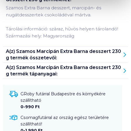
Szamos Extra Barna desszert, marcipán- és
nugátdesszertek csokoládéval mártva.
Tárolási információ: száraz, hűvös helyen tárolandó!
Származási hely: Magyarország
A(z)
Szamos Marcipán Extra Barna desszert 230
g
termék összetevői:
A(z)
Szamos Marcipán Extra Barna desszert 230
g
termék tápanyagai:
GRoby futárral Budapestre és környékére
szállítható
0-990 Ft
Csomagfutárral az ország egész területére
szállítható!
0-1 990 Ft