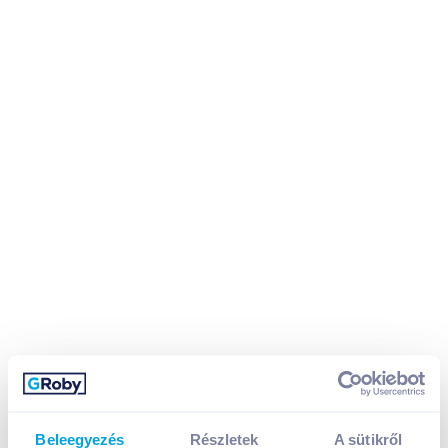
Beleegyezés
Részletek
A sütikről