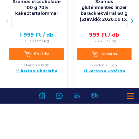
Szamos étcsokoládé
Szamos
100 g 70%
gluténmentes linzer
kakaótartalommal
baracklekvárral 60 g
(Szav.idő: 2026.09.13.)
1 999
Ft /
db
999
Ft /
db
19 990
Ft /
kg
16 650
Ft /
kg
Kosárba
Kosárba
Kosárba
Kosárba
1 karton = 10 db
1 karton = 15 db
+1 karton a kosárba
+1 karton a kosárba
SZOLGÁLTATÁSOK
Ajándékkosarak