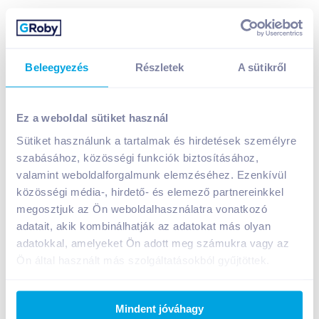
Beleegyezés
Részletek
A sütikről
Ez a weboldal sütiket használ
Sütiket használunk a tartalmak és hirdetések személyre
Zimbo Bell házi sonka 80 g
szabásához, közösségi funkciók biztosításához,
899
Ft /
db
valamint weboldalforgalmunk elemzéséhez. Ezenkívül
közösségi média-, hirdető- és elemező partnereinkkel
Egységár:
11 238
Ft /
kg
megosztjuk az Ön weboldalhasználatra vonatkozó
Nettó eladási ár:
708
Ft /
db
(
27
% áfa)
adatait, akik kombinálhatják az adatokat más olyan
adatokkal, amelyeket Ön adott meg számukra vagy az
Kosárba
Kosárba
Ön által használt más szolgáltatásokból gyűjtöttek.
Mindent jóváhagy
A termék megszűnt