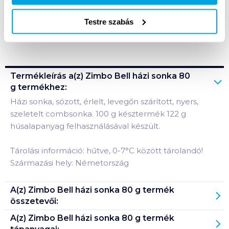
Testre szabás
Bevásárlólistához adom
Értesíts, ha olcsóbb!
Termékleírás a(z)
Zimbo Bell házi sonka 80
g
termékhez:
Házi sonka, sózott, érlelt, levegőn szárított, nyers,
szeletelt combsonka. 100 g késztermék 122 g
húsalapanyag felhasználásával készült.
Tárolási információ: hűtve, 0-7°C között tárolandó!
Származási hely: Németország
A(z)
Zimbo Bell házi sonka 80 g
termék
összetevői:
A(z)
Zimbo Bell házi sonka 80 g
termék