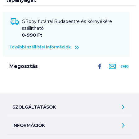
tápanyagai:
GRoby futárral Budapestre és környékére
szállítható
0-990 Ft
További szállítási információk
Megosztás
SZOLGÁLTATÁSOK
Ajándékkosarak
INFORMÁCIÓK
Árfigyelő
Áruházunk működése
Bevásárlólisták