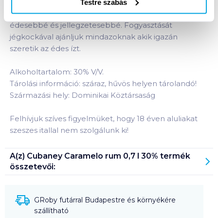
a Cubaney rumoknak. Az aranysárga minőségi
Testre szabás
párlatot karamell hozzáadásával teszik még
édesebbé és jellegzetesebbé. Fogyasztását
jégkockával ajánljuk mindazoknak akik igazán
szeretik az édes ízt.
Alkoholtartalom: 30% V/V.
Tárolási információ: száraz, hűvös helyen tárolandó!
Származási hely: Dominikai Köztársaság
Felhívjuk szíves figyelmüket, hogy 18 éven aluliakat
szeszes itallal nem szolgálunk ki!
A(z)
Cubaney Caramelo rum 0,7 l 30%
termék
összetevői:
GRoby futárral Budapestre és környékére
szállítható