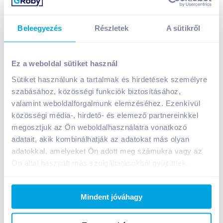
Beleegyezés
Részletek
A sütikről
Ez a weboldal sütiket használ
Sütiket használunk a tartalmak és hirdetések személyre
Cubaney Caramelo rum 0,7 l 30%
szabásához, közösségi funkciók biztosításához,
valamint weboldalforgalmunk elemzéséhez. Ezenkívül
A termék jelenleg nem elérhető
közösségi média-, hirdető- és elemező partnereinkkel
megosztjuk az Ön weboldalhasználatra vonatkozó
adatait, akik kombinálhatják az adatokat más olyan
Bevásárlólistához adom
Értesíts, ha olcsóbb!
adatokkal, amelyeket Ön adott meg számukra vagy az
Ön által használt más szolgáltatásokból gyűjtöttek.
Termékleírás a(z)
Cubaney Caramelo rum 0,7 l
Mindent jóváhagy
30%
termékhez:
A Cubaney Caramelo egy modern, fiatalos változata