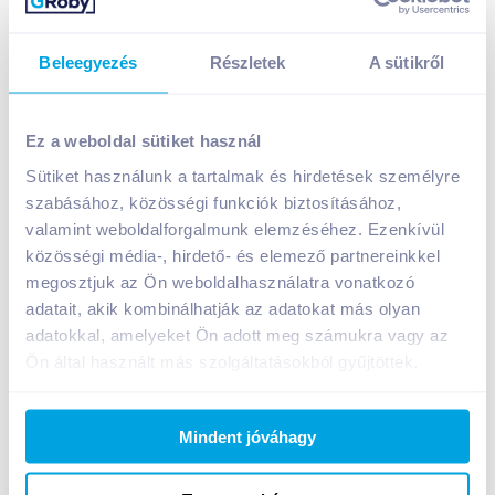
Beleegyezés
Részletek
A sütikről
Ez a weboldal sütiket használ
Sütiket használunk a tartalmak és hirdetések személyre
Puntacana Muy Viejo rum 0,7 l 37,5%
szabásához, közösségi funkciók biztosításához,
valamint weboldalforgalmunk elemzéséhez. Ezenkívül
A termék jelenleg nem elérhető
közösségi média-, hirdető- és elemező partnereinkkel
megosztjuk az Ön weboldalhasználatra vonatkozó
adatait, akik kombinálhatják az adatokat más olyan
Bevásárlólistához adom
Értesíts, ha olcsóbb!
adatokkal, amelyeket Ön adott meg számukra vagy az
Ön által használt más szolgáltatásokból gyűjtöttek.
Termékleírás a(z)
Puntacana Muy Viejo rum 0,7 l
Mindent jóváhagy
37,5%
termékhez:
A Puntacana Muy Viejo 6-8 éves rumok blendje,