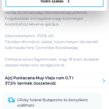
amelyet tölgyfahordóban érlelnek. Színe gyönyörű
Testre szabás
sötét arany. A fás ízek, az édes melasz, a karamell, a
vanília és citrusosság ízkombinációja jellemzi.
Fogyasztását önmagában,vagy különleges
koktélokhoz keverve ajánljuk.
Alkoholtartalom: 37,5% V/V.
Tárolási információ: száraz, hűvös helyen tárolandó!
Származási hely: Dominikai Köztársaság
Felhívjuk szíves figyelmüket, hogy 18 éven aluliakat
szeszes itallal nem szolgálunk ki!
A(z)
Puntacana Muy Viejo rum 0,7 l
37,5%
termék összetevői:
GRoby futárral Budapestre és környékére
szállítható