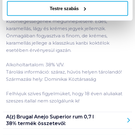
évig érlelt rumok gondos keverésével létrehozott
Testre szabás
aranyszínű rum. Igazán nagyszerű választás napjaink
különlegességének megünneplésére. Édes,
karamellás, lágy és krémes jegyek jellemzik.
Önmagában fogyasztva is finom, de krémes,
karamellás jellege a klasszikus karibi koktélok
esetében érvényesül igazán.
Alkoholtartalom: 38% V/V.
Tárolási információ: száraz, hűvös helyen tárolandó!
Származási hely: Dominikai Köztársaság
Felhívjuk szíves figyelmüket, hogy 18 éven aluliakat
szeszes itallal nem szolgálunk ki!
A(z)
Brugal Anejo Superior rum 0,7 l
38%
termék összetevői: