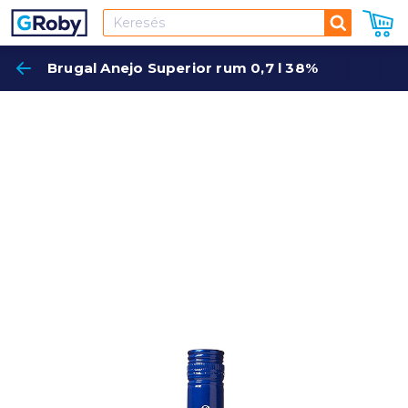
Keresés
Brugal Anejo Superior rum 0,7 l 38%
Keres