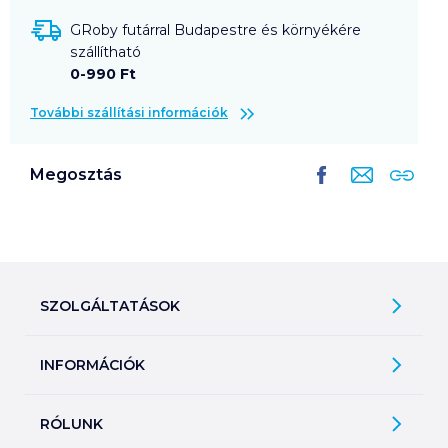
GRoby futárral Budapestre és környékére
szállítható
0-990 Ft
További szállítási információk
Megosztás
SZOLGÁLTATÁSOK
Ajándékkosarak
INFORMÁCIÓK
Árfigyelő
Áruházunk működése
Bevásárlólisták
RÓLUNK
Általános szerződési feltételek
Üvegvisszaváltás