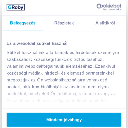
Beleegyezés
Részletek
A sütikről
Ez a weboldal sütiket használ
Sütiket használunk a tartalmak és hirdetések személyre
Brugal Anejo Superior rum 0,7 l 38%
szabásához, közösségi funkciók biztosításához,
valamint weboldalforgalmunk elemzéséhez. Ezenkívül
A termék jelenleg nem elérhető
közösségi média-, hirdető- és elemező partnereinkkel
megosztjuk az Ön weboldalhasználatra vonatkozó
adatait, akik kombinálhatják az adatokat más olyan
Bevásárlólistához adom
Értesíts, ha olcsóbb!
adatokkal, amelyeket Ön adott meg számukra vagy az
Ön által használt más szolgáltatásokból gyűjtöttek.
Termékleírás a(z)
Brugal Anejo Superior rum
0,7 l 38%
termékhez:
Mindent jóváhagy
A Brugal Anejo Superior fehér tölgyfa hordókban 5