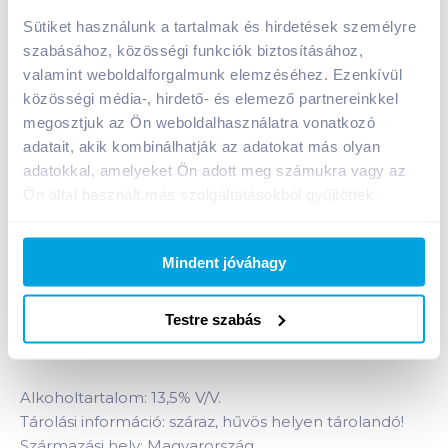
vörösbor
Sütiket használunk a tartalmak és hirdetések személyre
A termék jelenleg nem elérhető
szabásához, közösségi funkciók biztosításához,
valamint weboldalforgalmunk elemzéséhez. Ezenkívül
közösségi média-, hirdető- és elemező partnereinkkel
megosztjuk az Ön weboldalhasználatra vonatkozó
Bevásárlólistához adom
Értesíts, ha olcsóbb!
adatait, akik kombinálhatják az adatokat más olyan
adatokkal, amelyeket Ön adott meg számukra vagy az
Ön által használt más szolgáltatásokból gyűjtöttek.
Termékleírás a(z)
Koch Villányi Cuvée Francia
Módi 2015 0,75 l száraz vörösbor
termékhez:
Villányi védett eredetű classicus száraz vörösbor.
Mindent jóváhagy
Kifinomult elegancia, tökéletes harmónia jellemzi
ezt a bort. Stílusa gyümölcsös és mégis bársonyosan
Testre szabás
telt. Cabernet Franc, Merlot, Cabernet Sauvignon
házasítása.
Alkoholtartalom: 13,5% V/V.
Tárolási információ: száraz, hűvös helyen tárolandó!
Származási hely: Magyarország