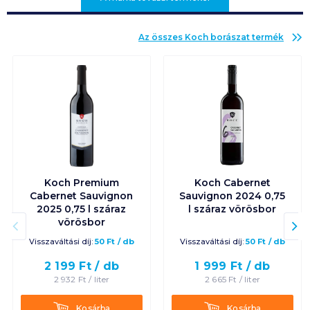
Az összes
Koch borászat
termék
Koch Premium
Koch Cabernet
Cabernet Sauvignon
Sauvignon 2024 0,75
2025 0,75 l száraz
l száraz vörösbor
vörösbor
Visszaváltási díj:
50
Ft
/
db
Visszaváltási díj:
50
Ft
/
db
2 199
Ft /
db
1 999
Ft /
db
2 932
Ft /
liter
2 665
Ft /
liter
Kosárba
Kosárba
Kosárba
Kosárba