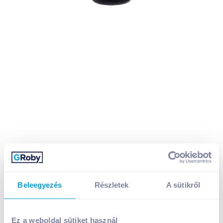
Beleegyezés
Részletek
A sütikről
Koch Villányi Cuvée Francia Módi 2015 0,75 l száraz
Ez a weboldal sütiket használ