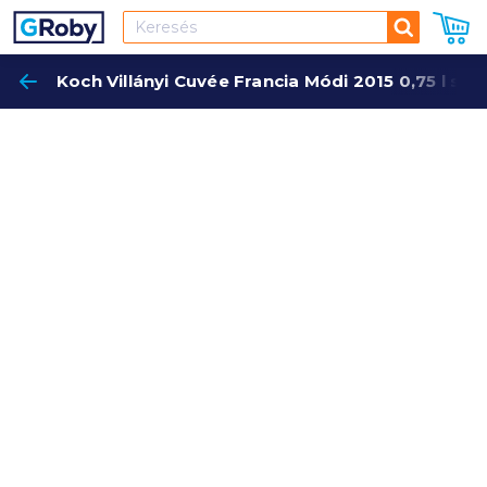
Keresés
Koch Villányi Cuvée Francia Módi 2015 0,75 l sz
Keres