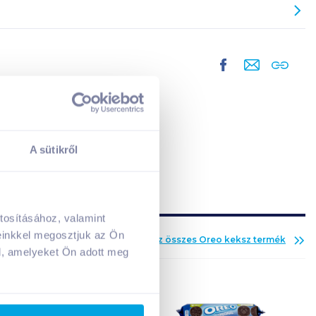
A sütikről
tosításához, valamint
A kosarad jelenleg üres.
einkkel megosztjuk az Ön
Az összes
Oreo keksz
termék
Adj hozzá termékeket!
l, amelyeket Ön adott meg