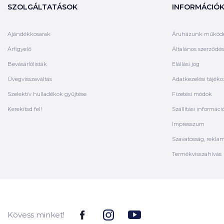
SZOLGÁLTATÁSOK
INFORMÁCIÓ
Ajándékkosarak
Áruházunk működ
Árfigyelő
Általános szerződési
Bevásárlólisták
Elállási jog
Üvegvisszaváltás
Adatkezelési tájéko
Szelektív hulladékok gyűjtése
Fizetési módok
Kerekítsd fel!
Szállítási informáci
Impresszum
Szavatosság, rekla
Termékvisszahívás
Kövess minket!