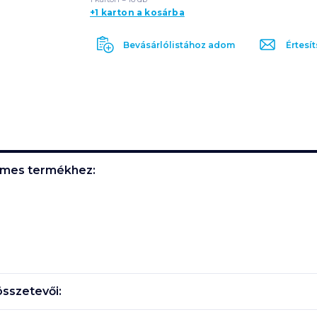
+1 karton a kosárba
Bevásárlólistához adom
Értesít
rémes
termékhez:
sszetevői: