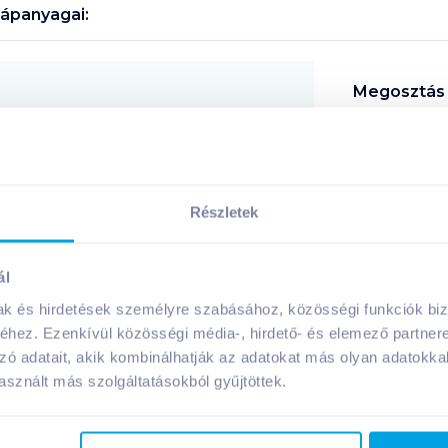
ápanyagai:
Megosztás
!
Részletek
ál
A márka további termékei
mak és hirdetések személyre szabásához, közösségi funkciók biz
hez. Ezenkívül közösségi média-, hirdető- és elemező partner
zó adatait, akik kombinálhatják az adatokat más olyan adatokka
sznált más szolgáltatásokból gyűjtöttek.