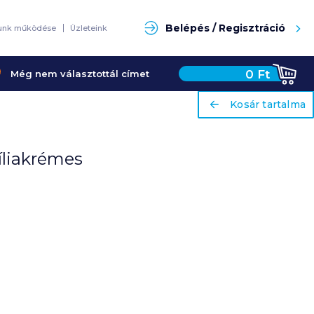
Keresés
Belépés / Regisztráció
unk működése
Üzleteink
0
Ft
Még nem választottál címet
ariaLabel
ariaLabel
Kosár tartalma
Kosár tartalma
íliakrémes