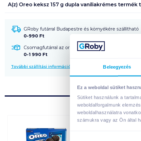
A(z)
Oreo keksz 157 g dupla vaníliakrémes
termék t
GRoby futárral Budapestre és környékére szállítható
0-990 Ft
Csomagfutárral az ország egész területére szállítható
0-1 990 Ft
Beleegyezés
További szállítási információk
Ez a weboldal sütiket haszn
Sütiket használunk a tartal
weboldalforgalmunk elemzésé
weboldalhasználatra vonatko
számukra vagy az Ön által ha