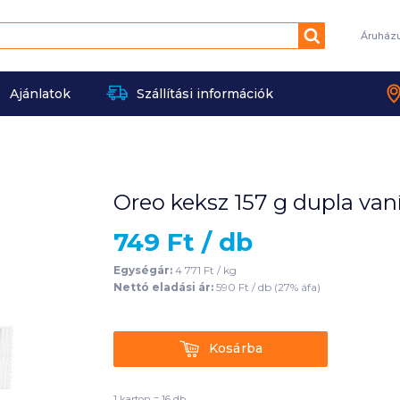
Keresés
Áruház
Ajánlatok
Szállítási információk
Oreo keksz 157 g dupla van
749
Ft /
db
Egységár:
4 771
Ft /
kg
Nettó eladási ár:
590
Ft /
db
(
27
% áfa)
Kosárba
Kosárba
1 karton = 16 db