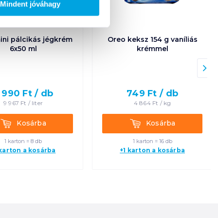
Mindent jóváhagy
ini pálcikás jégkrém
Oreo keksz 154 g vaníliás
6x50 ml
krémmel
 990
Ft /
db
749
Ft /
db
9 967
Ft /
liter
4 864
Ft /
kg
Kosárba
Kosárba
Kosárba
Kosárba
1 karton = 8 db
1 karton = 16 db
 karton a kosárba
+1 karton a kosárba