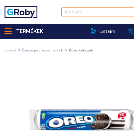
TERMÉKEK
Listáim
Főoldal
Édességek, rágcsálnivalók
Édes kekszek