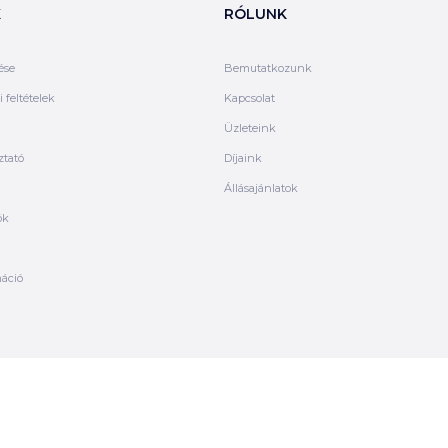
K
RÓLUNK
ése
Bemutatkozunk
 feltételek
Kapcsolat
Üzleteink
ztató
Díjaink
Állásajánlatok
ók
máció