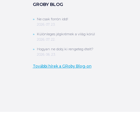
GROBY BLOG
Ne csak forrón idd!
2026. 07. 23.
Különleges jégkrémek a világ körül
2026. 07. 22.
Hogyan ne dobj ki rengeteg ételt?
2026. 06. 23.
További hírek a GRoby Blog-on
0
Ft
ÖSSZESEN