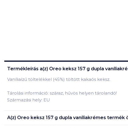
Termékleírás a(z)
Oreo keksz 157 g dupla vaníliak
Vaníliaízű töltelékkel (45%) töltött kakaós keksz.
Tárolási információ: száraz, hűvös helyen tárolandó!
Származási hely: EU
A(z)
Oreo keksz 157 g dupla vaníliakrémes
termék ö