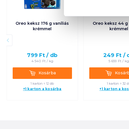
Oreo keksz 176 g vaníliás
Oreo keksz 44 g 
krémmel
krémmel
799
Ft /
db
249
Ft /
4 540
Ft /
kg
5 659
Ft /
k
Kosárba
Kosárba
Kosárba
Kosár
1 karton = 12 db
1 karton = 32 
+1 karton a kosárba
+1 karton a ko