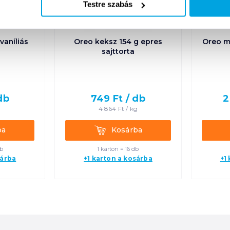
Testre szabás
vaníliás
Oreo keksz 154 g epres
Oreo m
sajttorta
db
749
Ft /
db
2
g
4 864
Ft /
kg
Kosárba
ba
Kosárba
db
1 karton = 16 db
sárba
+1 karton a kosárba
+1