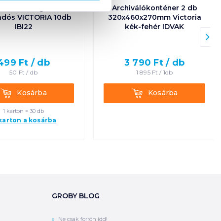
rítékcsomag LC5
Archiválókonténer 2 db
adós VICTORIA 10db
320x460x270mm Victoria
IBI22
kék-fehér IDVAK
499
Ft /
db
3 790
Ft /
db
50
Ft /
db
1 895
Ft /
1db
Kosárba
Kosárba
Kosárba
Kosárba
1 karton = 30 db
 karton a kosárba
GROBY BLOG
Ne csak forrón idd!