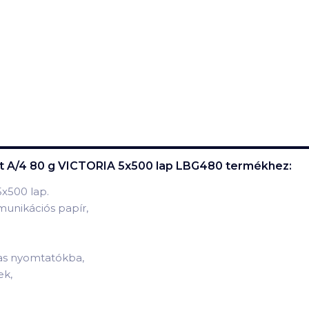
tt A/4 80 g VICTORIA 5x500 lap LBG480
termékhez:
5x500 lap.
munikációs papír,
ras nyomtatókba,
ek,