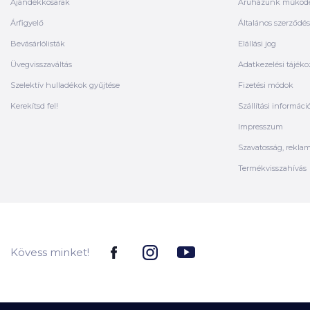
Ajándékkosarak
Áruházunk működ
Árfigyelő
Általános szerződési
Bevásárlólisták
Elállási jog
Üvegvisszaváltás
Adatkezelési tájéko
Szelektív hulladékok gyűjtése
Fizetési módok
Kerekítsd fel!
Szállítási informáci
Impresszum
Szavatosság, rekla
Termékvisszahívás
Kövess minket!