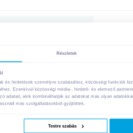
Megosztás
Részletek
A márka további termékei
ál
mak és hirdetések személyre szabásához, közösségi funkciók biz
hez. Ezenkívül közösségi média-, hirdető- és elemező partner
09. 10
-ig
zó adatait, akik kombinálhatják az adatokat más olyan adatokka
sznált más szolgáltatásokból gyűjtöttek.
Testre szabás