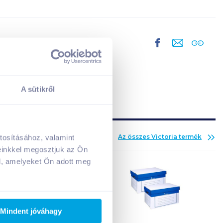
A sütikről
Az összes
Victoria
termék
tosításához, valamint
A kosarad jelenleg üres.
einkkel megosztjuk az Ön
Adj hozzá termékeket!
l, amelyeket Ön adott meg
Mindent jóváhagy