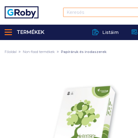
TERMÉKEK
Listáim
Főoldal
Non-food termékek
Papíráruk és irodaszerek