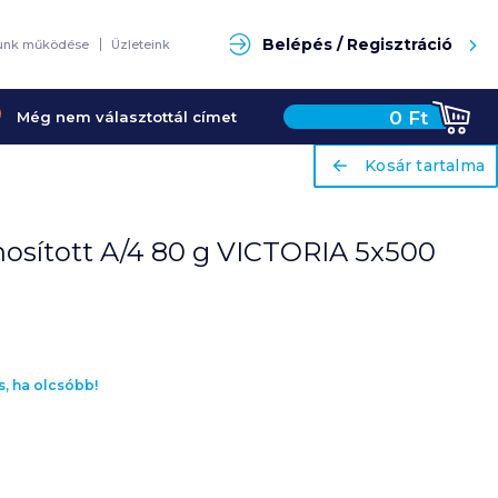
Keresés
Belépés / Regisztráció
unk működése
Üzleteink
0
Ft
Még nem választottál címet
ariaLabel
ariaLabel
Kosár tartalma
Kosár tartalma
osított A/4 80 g VICTORIA 5x500
s, ha olcsóbb!