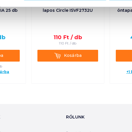
g LC6
Victoria füzet A5 kockás 32
Bo
IA 25 db
lapos Circle ISVF2732U
öntap
db
110
Ft /
db
110
Ft /
db
Kosárba
ba
Kosárba
db
sárba
+1
K
RÓLUNK