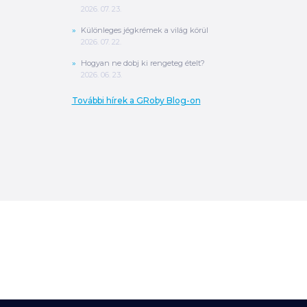
2026. 07. 23.
Különleges jégkrémek a világ körül
2026. 07. 22.
Hogyan ne dobj ki rengeteg ételt?
2026. 06. 23.
További hírek a GRoby Blog-on
0
Ft
ÖSSZESEN
A végösszeg a szállítás költségét, illetve
MPL szállítás esetén a csomagolási
költséget nem tartalmazza.
További