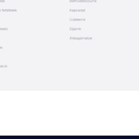
ése
Bemutatkozunk
 feltételek
Kapcsolat
Üzleteink
ztató
Díjaink
Állásajánlatok
ók
máció