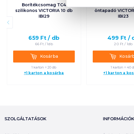
Borítékcsomag TC4
Borítékcsoma
szilikonos VICTORIA 10 db
öntapadó VICTOR
IBI29
IBI23
659
Ft /
db
499
Ft /
66
Ft /
1db
20
Ft /
1db
Kosárba
Kosárba
Kosárba
Kosár
1 karton = 20 db
1 karton = 40 
+1 karton a kosárba
+1 karton a ko
SZOLGÁLTATÁSOK
INFORMÁCIÓ