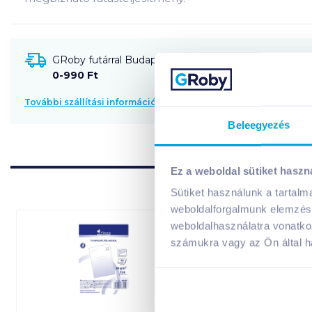
GRoby futárral Budapestre és környékére szállítható
0-990 Ft
További szállítási információk
Beleegyezés
Ez a weboldal sütiket haszn
Sütiket használunk a tartal
weboldalforgalmunk elemzésé
weboldalhasználatra vonatko
számukra vagy az Ön által ha