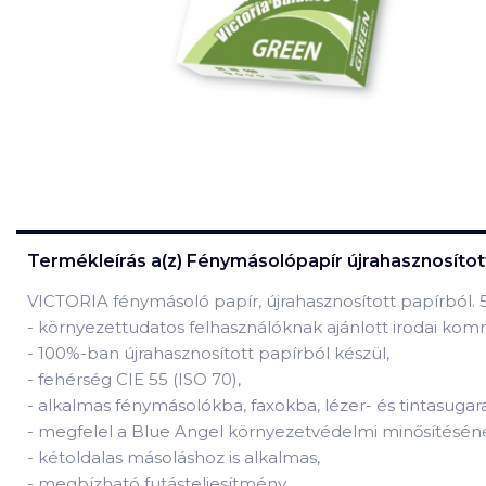
Termékleírás a(z)
Fénymásolópapír újrahasznosíto
VICTORIA fénymásoló papír, újrahasznosított papírból. 
-
környezettudatos felhasználóknak ajánlott irodai kom
-
100%-ban újrahasznosított papírból készül,
-
fehérség CIE 55 (ISO 70),
-
alkalmas fénymásolókba, faxokba, lézer- és tintasuga
-
megfelel a Blue Angel környezetvédelmi minősítésén
-
kétoldalas másoláshoz is alkalmas,
-
megbízható futásteljesítmény.