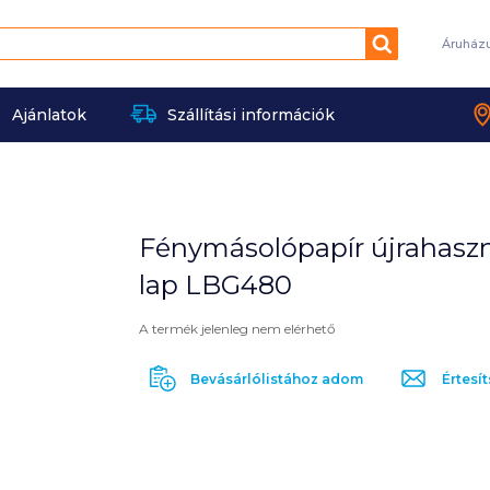
Keresés
Áruház
Ajánlatok
Szállítási információk
Fénymásolópapír újrahaszn
lap LBG480
A termék jelenleg nem elérhető
Bevásárlólistához adom
Értesít