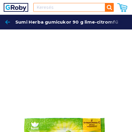
Keresés
Sumi Herba gumicukor 90 g lime-citromfű
Keres