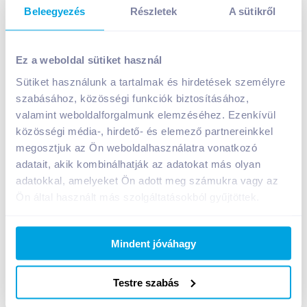
Beleegyezés
Részletek
A sütikről
Ez a weboldal sütiket használ
Sütiket használunk a tartalmak és hirdetések személyre
szabásához, közösségi funkciók biztosításához,
Sumi Herba gumicukor 90 g lime-citromfű
valamint weboldalforgalmunk elemzéséhez. Ezenkívül
A termék jelenleg nem elérhető
közösségi média-, hirdető- és elemező partnereinkkel
megosztjuk az Ön weboldalhasználatra vonatkozó
adatait, akik kombinálhatják az adatokat más olyan
adatokkal, amelyeket Ön adott meg számukra vagy az
Bevásárlólistához adom
Értesíts, ha olcsóbb!
Ön által használt más szolgáltatásokból gyűjtöttek.
Termékleírás a(z)
Sumi Herba gumicukor 90 g
Mindent jóváhagy
lime-citromfű
termékhez:
Lime-citromfű ízű gumicukor.
Testre szabás
Tárolási információ: száraz, hűvös helyen tárolandó!