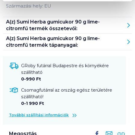
Származási hely: EU
A(z)
Sumi Herba gumicukor 90 g lime-
citromfű
termék összetevői:
A(z)
Sumi Herba gumicukor 90 g lime-
citromfű
termék tápanyagai:
GRoby futárral Budapestre és környékére
szállítható
0-990 Ft
Csomagfutárral az ország egész területére
szállítható!
0-1 990 Ft
További szállítási információk
Megosztás