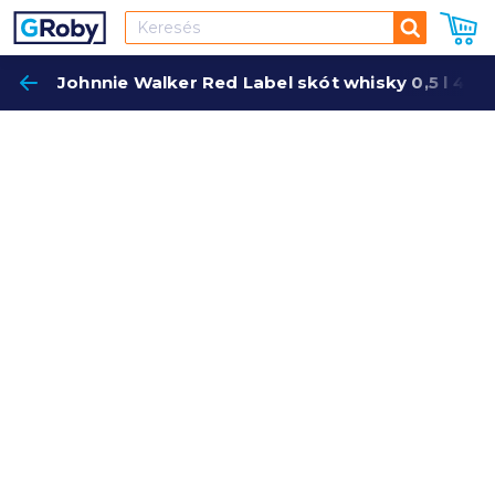
Keresés
Johnnie Walker Red Label skót whisky 0,5 l 40%
Keres