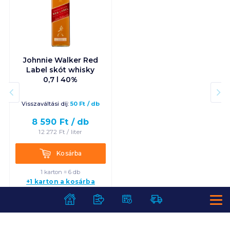
Johnnie Walker Red
Label skót whisky
0,7 l 40%
Visszaváltási díj:
50
Ft
/
db
8 590
Ft /
db
12 272
Ft /
liter
Kosárba
Kosárba
1 karton = 6 db
+1 karton a kosárba