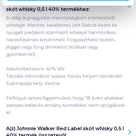
Termékleírás a(z)
Johnnie Walker Red Label
skót whisky 0,5 l 40%
termékhez:
A világ legnagyobb mennyiségben értékesített
whiskyje. Merész, karakteres ízét Skócia keleti és
nyugati partjairól származó whiskyk harmonikus
házasításának köszönheti. Fogyasztható tisztán,
jéggel vagy long drinkként (kólával vagy
gyömbérrel).
Alkoholtartalom: 40% V/V.
Tárolási információ: száraz, hűvös helyen tárolandó!
Származási hely: Skócia
Felhívjuk szíves figyelmüket, hogy 18 éven aluliakat
szeszes itallal és dohány termékkel nem szolgálunk
ki!
A(z)
Johnnie Walker Red Label skót whisky 0,5 l
40%
termék összetevői: