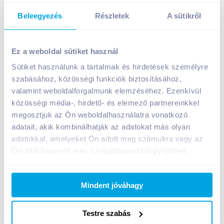
Beleegyezés
Részletek
A sütikről
Johnnie Walker Red Label skót whisky 0,5 l 40%
Ez a weboldal sütiket használ
5 990
Ft /
db
Sütiket használunk a tartalmak és hirdetések személyre
Egységár:
11 980
Ft /
liter
Nettó eladási ár:
4 717
Ft /
db
(
27
% áfa)
szabásához, közösségi funkciók biztosításához,
valamint weboldalforgalmunk elemzéséhez. Ezenkívül
közösségi média-, hirdető- és elemező partnereinkkel
Kosárba
Kosárba
megosztjuk az Ön weboldalhasználatra vonatkozó
adatait, akik kombinálhatják az adatokat más olyan
adatokkal, amelyeket Ön adott meg számukra vagy az
A termék megszűnt
Ön által használt más szolgáltatásokból gyűjtöttek.
Mindent jóváhagy
Bevásárlólistához adom
Értesíts, ha olcsóbb!
Testre szabás