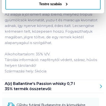
whiskylikőr, mely a trópusi gyümölcsök ízével és
Testre szabás
gazdag passion fruit-os (maracujás) aromával hódít.
Az alapja a jól ismert alap blend, melyhez trópusi
gyümölcsök kivonatát, yuzu-t és maracuja kivonatot
adnak, így nyerve könnyed, édes italt. Lecsengése
krémesen telt, közepesen hoszú. Fogyaszthatjuk
magában, jégre töltve, de egy remek koktél
alapanyagául is szolgálhat.
Alkoholtartalom: 35% V/V.
Tárolási információ: napfénytől védett, száraz, hűvös
helyen tárolandó!
Származási hely: Skócia
A(z)
Ballantine's Passion whisky 0,7 l
35%
termék összetevői:
GRoby futárral Budapestre és környékére