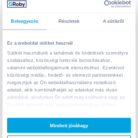
Beleegyezés
Részletek
A sütikről
Ez a weboldal sütiket használ
Sütiket használunk a tartalmak és hirdetések személyre
Ballantine's Passion whisky 0,7 l 35%
szabásához, közösségi funkciók biztosításához,
valamint weboldalforgalmunk elemzéséhez. Ezenkívül
A termék jelenleg nem elérhető
közösségi média-, hirdető- és elemező partnereinkkel
megosztjuk az Ön weboldalhasználatra vonatkozó
adatait, akik kombinálhatják az adatokat más olyan
Bevásárlólistához adom
Értesíts, ha olcsóbb!
adatokkal, amelyeket Ön adott meg számukra vagy az
Ön által használt más szolgáltatásokból gyűjtöttek.
Termékleírás a(z)
Ballantine's Passion whisky
Mindent jóváhagy
0,7 l 35%
termékhez:
Trópusi ízekkel hódító Ballantines Passion