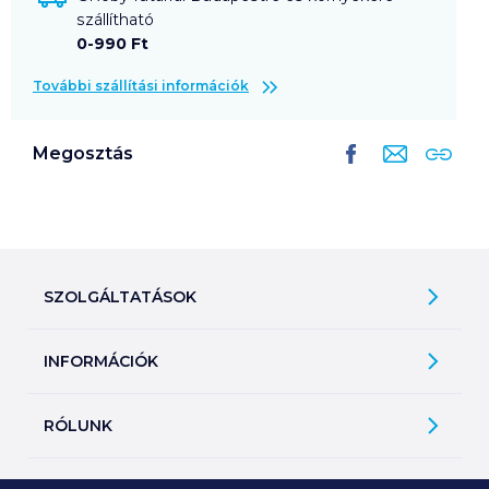
szállítható
0-990 Ft
További szállítási információk
Megosztás
SZOLGÁLTATÁSOK
Ajándékkosarak
INFORMÁCIÓK
Árfigyelő
Áruházunk működése
Bevásárlólisták
RÓLUNK
Általános szerződési feltételek
Üvegvisszaváltás
Bemutatkozunk
Elállási jog
Szelektív hulladékok gyűjtése