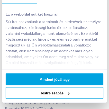
Roshen Shooters étcsokoládés praliné 150 g pina
Ez a weboldal sütiket használ
colada
Sütiket használunk a tartalmak és hirdetések személyre
A termék jelenleg nem elérhető
szabásához, közösségi funkciók biztosításához,
valamint weboldalforgalmunk elemzéséhez. Ezenkívül
közösségi média-, hirdető- és elemező partnereinkkel
Bevásárlólistához adom
Értesíts, ha olcsóbb!
megosztjuk az Ön weboldalhasználatra vonatkozó
adatait, akik kombinálhatják az adatokat más olyan
adatokkal, amelyeket Ön adott meg számukra vagy az
Termékleírás a(z)
Roshen Shooters
Ön által használt más szolgáltatásokból gyűjtöttek.
étcsokoládés praliné 150 g pina
colada
termékhez:
Étcsokoládés (62%) praliné Pina Colada töltelékkel.
Mindent jóváhagy
Alkoholtartalom: 3,1%. A csokoládé kakaóvajhoz
adott növényi zsírokat tartalmaz.
Testre szabás
Átlagos tápérték 100 g termékben:
Energia: 1960 kJ (470 kcal)