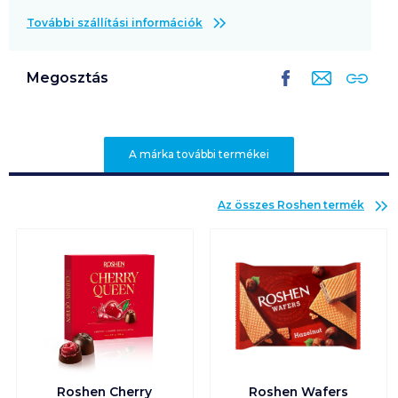
További szállítási információk
Megosztás
A márka további termékei
Az összes
Roshen
termék
Roshen Cherry
Roshen Wafers