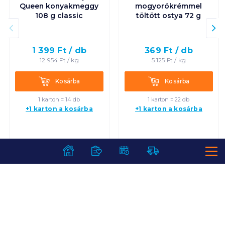
Queen konyakmeggy
mogyorókrémmel
108 g classic
töltött ostya 72 g
1 399
Ft /
db
369
Ft /
db
12 954
Ft /
kg
5 125
Ft /
kg
Kosárba
Kosárba
Kosárba
Kosárba
1 karton = 14 db
1 karton = 22 db
+1 karton a kosárba
+1 karton a kosárba
SZOLGÁLTATÁSOK
Ajándékkosarak