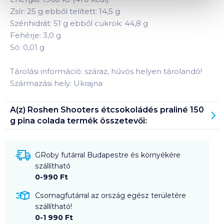
Zsír: 25 g ebből telített: 14,5 g
Szénhidrát: 51 g ebből cukrok: 44,8 g
Fehérje: 3,0 g
Só: 0,01 g
Tárolási információ: száraz, hűvös helyen tárolandó!
Származási hely: Ukrajna
A(z)
Roshen Shooters étcsokoládés praliné 150
g pina colada
termék összetevői:
GRoby futárral Budapestre és környékére
szállítható
0-990 Ft
Csomagfutárral az ország egész területére
szállítható!
0-1 990 Ft