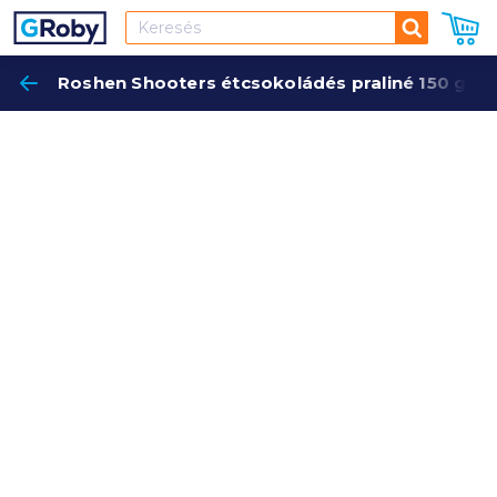
Keresés
Roshen Shooters étcsokoládés praliné 150 g pi
Keres