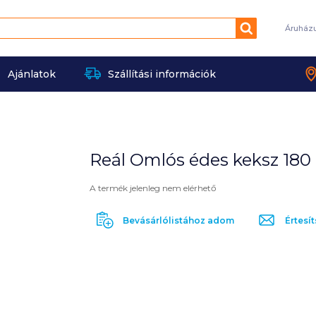
Keresés
Áruház
Ajánlatok
Szállítási információk
Reál Omlós édes keksz 180 
A termék jelenleg nem elérhető
Bevásárlólistához adom
Értesít