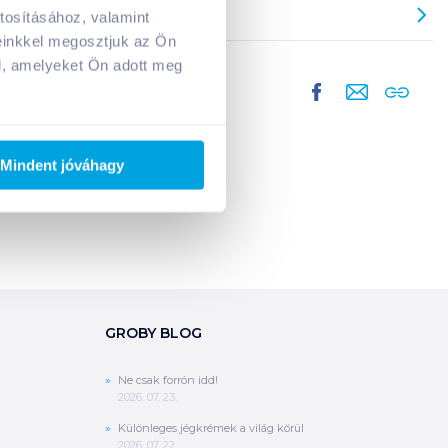
tosításához, valamint
A kosarad jelenleg üres.
einkkel megosztjuk az Ön
Adj hozzá termékeket!
l, amelyeket Ön adott meg
Mindent jóváhagy
GROBY BLOG
Ne csak forrón idd!
2026. 07. 23.
Különleges jégkrémek a világ körül
2026. 07. 22.