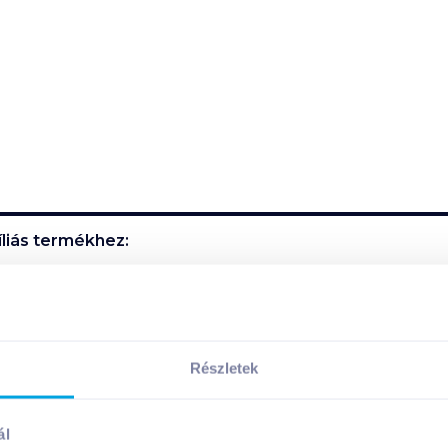
liás
termékhez:
tárolandó!
Részletek
szetevői:
ál