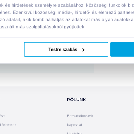
panyagai:
mak és hirdetések személyre szabásához, közösségi funkciók biz
hez. Ezenkívül közösségi média-, hirdető- és elemező partner
zó adatait, akik kombinálhatják az adatokat más olyan adatokka
sznált más szolgáltatásokból gyűjtöttek.
Megosztás
!
Testre szabás
K
RÓLUNK
ése
Bemutatkozunk
 feltételek
Kapcsolat
Üzleteink