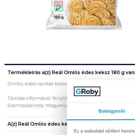
Termékleírás a(z)
Reál Omlós édes keksz 180 g vaní
Omlós, édes vaníliás keksz.
Tárolási információ: fénytől védve száraz, hűvös helyen 
Származási hely: Magyarország
Beleegyezés
A(z)
Reál Omlós édes keksz 180 g vaníliás
termék ös
Ez a weboldal sütiket haszn