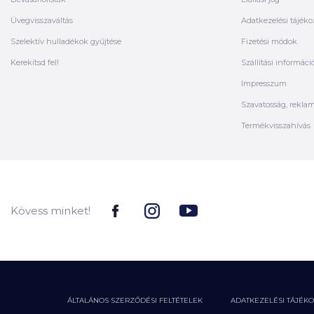
Üvegvisszaváltás
Adatkezelési tájéko
Szelektív hulladékok gyűjtése
Fizetési módok
Kerekítsd fel!
Szállítási informáci
Impresszum
Szavatosság, rekla
Termékvisszahívás
Kövess minket!
ÁLTALÁNOS SZERZŐDÉSI FELTÉTELEK
ADATKEZELÉSI TÁJÉK