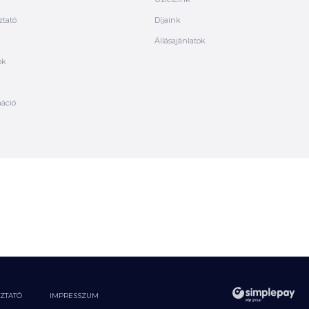
ztató
Díjaink
Állásajánlatok
ók
máció
OZTATÓ
IMPRESSZUM