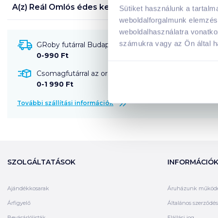
A(z)
Reál Omlós édes keksz 180 g vaníliás
termék tá
Sütiket használunk a tartal
weboldalforgalmunk elemzésé
weboldalhasználatra vonatko
számukra vagy az Ön által ha
GRoby futárral Budapestre és környékére szállítható
0-990 Ft
Csomagfutárral az ország egész területére szállítható
0-1 990 Ft
További szállítási információk
SZOLGÁLTATÁSOK
INFORMÁCIÓ
Ajándékkosarak
Áruházunk működ
Árfigyelő
Általános szerződési
Bevásárlólisták
Elállási jog