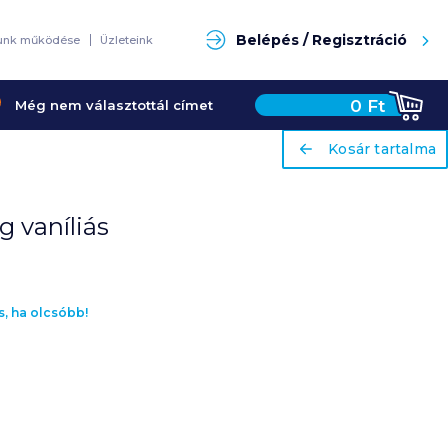
Keresés
Belépés / Regisztráció
unk működése
Üzleteink
0
Ft
Még nem választottál címet
ariaLabel
ariaLabel
Kosár tartalma
Kosár tartalma
g vaníliás
s, ha olcsóbb!