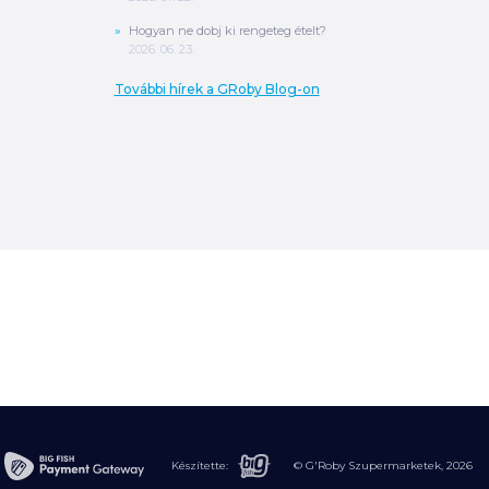
Hogyan ne dobj ki rengeteg ételt?
2026. 06. 23.
További hírek a GRoby Blog-on
0
Ft
ÖSSZESEN
A végösszeg a szállítás költségét, illetve
MPL szállítás esetén a csomagolási
költséget nem tartalmazza.
További
információ
Készítette:
© G'Roby Szupermarketek,
2026
MEGRENDELÉS