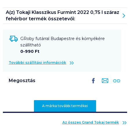
A(z)
Tokaji Klasszikus Furmint 2022 0,75 l száraz
fehérbor
termék összetevői:
GRoby futárral Budapestre és környékére
szállítható
0-990 Ft
További szállítási információk
Megosztás
A márka további termékei
Az összes
Grand Tokaj
termék