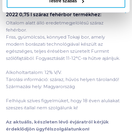
Testre szabás
Termékleírás a(z)
Tokaji Klasszikus Furmint
2022 0,75 l száraz fehérbor
termékhez:
Oltalom alatt álló eredetmegjelölésű száraz
fehérbor.
Friss, gyümölcsös, könnyed Tokaji bor, amely
modern borászati technológiával készült az
egészséges, teljes érésében szüretelt Furmint
szőlőfajtából. Fogyasztását 11-12°C-ra hűtve ajánljuk.
Alkoholtartalom: 12% V/V.
Tárolási információ: száraz, hűvös helyen tárolandó!
Származási hely: Magyarország
Felhívjuk szíves figyelmüket, hogy 18 éven aluliakat
szeszes itallal nem szolgálunk ki!
Az aktuális, készleten lévő évjáratról kérjük
érdeklődjön ügyfélszolgálatunkon!