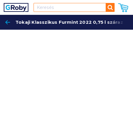
Keresés
Tokaji Klasszikus Furmint 2022 0,75 l száraz fe
Keres