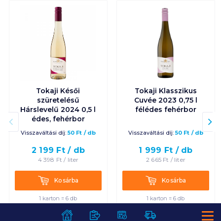
Tokaji Késői
Tokaji Klasszikus
szüretelésű
Cuvée 2023 0,75 l
Hárslevelű 2024 0,5 l
félédes fehérbor
édes, fehérbor
Visszaváltási díj:
50
Ft
/
db
Visszaváltási díj:
50
Ft
/
db
2 199
Ft /
db
1 999
Ft /
db
4 398
Ft /
liter
2 665
Ft /
liter
Kosárba
Kosárba
Kosárba
Kosárba
1 karton = 6 db
1 karton = 6 db
+1 karton a kosárba
+1 karton a kosárba