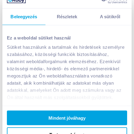
Beleegyezés
Részletek
A sütikről
Tokaji Klasszikus Furmint 2022 0,75 l száraz fehérbor
1 599
Ft /
db
Ez a weboldal sütiket használ
Egységár:
2 132
Ft /
liter
Sütiket használunk a tartalmak és hirdetések személyre
Nettó eladási ár:
1 259
Ft /
db
(
27
% áfa)
szabásához, közösségi funkciók biztosításához,
valamint weboldalforgalmunk elemzéséhez. Ezenkívül
közösségi média-, hirdető- és elemező partnereinkkel
Kosárba
Kosárba
megosztjuk az Ön weboldalhasználatra vonatkozó
adatait, akik kombinálhatják az adatokat más olyan
adatokkal, amelyeket Ön adott meg számukra vagy az
A termék megszűnt
Ön által használt más szolgáltatásokból gyűjtöttek.
Mindent jóváhagy
Bevásárlólistához adom
Értesíts, ha olcsóbb!