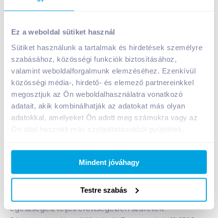
Tokaji Klasszikus Sárgamuskotály 2020 0,75 l félédes
fehérbor
Ez a weboldal sütiket használ
Sütiket használunk a tartalmak és hirdetések személyre
A termék megszűnt
szabásához, közösségi funkciók biztosításához,
valamint weboldalforgalmunk elemzéséhez. Ezenkívül
közösségi média-, hirdető- és elemező partnereinkkel
Bevásárlólistához adom
Értesíts, ha olcsóbb!
megosztjuk az Ön weboldalhasználatra vonatkozó
adatait, akik kombinálhatják az adatokat más olyan
adatokkal, amelyeket Ön adott meg számukra vagy az
Termékleírás a(z)
Tokaji Klasszikus
Ön által használt más szolgáltatásokból gyűjtöttek.
Sárgamuskotály 2020 0,75 l félédes
fehérbor
termékhez:
Oltalom alatt álló eredetmegjelölésű félédes
Mindent jóváhagy
fehérbor.
Friss, gyümölcsös, könnyed Tokaji bor, amely
Testre szabás
modern borászati technológiával készült az
egészséges, teljes érettségében szüretelt