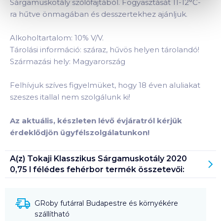
Sárgamuskotály szőlőfajtából. Fogyasztását 11-12°C-
ra hűtve önmagában és desszertekhez ajánljuk.
Alkoholtartalom: 10% V/V.
Tárolási információ: száraz, hűvös helyen tárolandó!
Származási hely: Magyarország
Felhívjuk szíves figyelmüket, hogy 18 éven aluliakat
szeszes itallal nem szolgálunk ki!
Az aktuális, készleten lévő évjáratról kérjük
érdeklődjön ügyfélszolgálatunkon!
A(z)
Tokaji Klasszikus Sárgamuskotály 2020
0,75 l félédes fehérbor
termék összetevői:
GRoby futárral Budapestre és környékére
szállítható