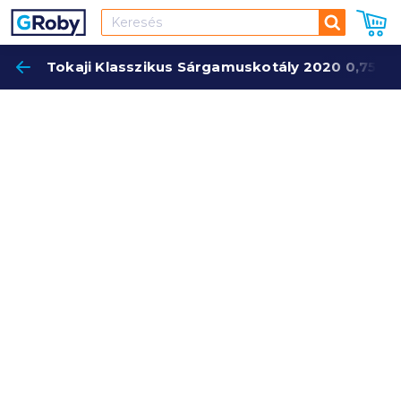
Keresés
Tokaji Klasszikus Sárgamuskotály 2020 0,75 l f
Keres