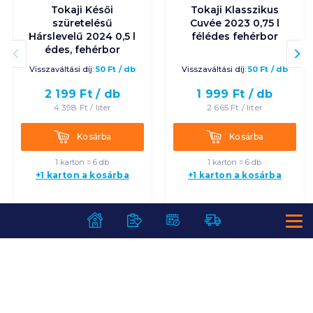
Tokaji Késői
Tokaji Klasszikus
szüretelésű
Cuvée 2023 0,75 l
Hárslevelű 2024 0,5 l
félédes fehérbor
édes, fehérbor
Visszaváltási díj:
50
Ft
/
db
Visszaváltási díj:
50
Ft
/
db
2 199
Ft /
db
1 999
Ft /
db
4 398
Ft /
liter
2 665
Ft /
liter
Kosárba
Kosárba
Kosárba
Kosárba
1 karton = 6 db
1 karton = 6 db
+1 karton a kosárba
+1 karton a kosárba
SZOLGÁLTATÁSOK