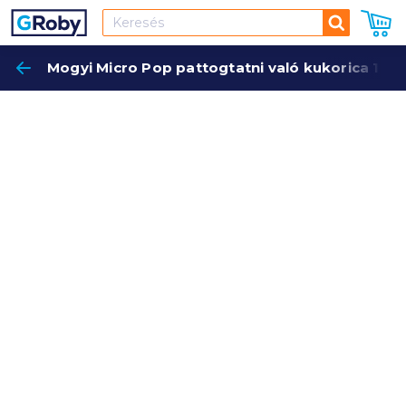
Keresés
Mogyi Micro Pop pattogtatni való kukorica 100 g
Keres