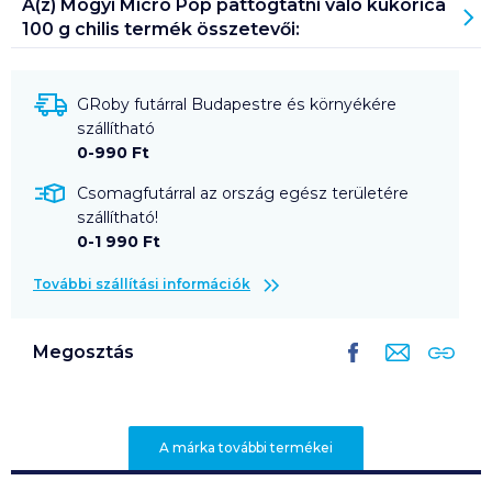
A(z)
Mogyi Micro Pop pattogtatni való kukorica
100 g chilis
termék összetevői:
GRoby futárral Budapestre és környékére
szállítható
0-990 Ft
Csomagfutárral az ország egész területére
szállítható!
0-1 990 Ft
További szállítási információk
Megosztás
A márka további termékei