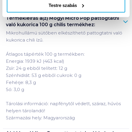
Testre szabás
Termékleírás a(z)
Mogyi Micro Pop pattogtatni
való kukorica 100 g chilis
termékhez:
Mikrohullámú sütőben elkészíthető pattogtatni való
kukorica chili ízű.
Átlagos tápérték 100 g termékben:
Energia: 1939 kJ (463 kcal)
Zsír: 24 g ebből telített: 12 g
Szénhidrát: 53 g ebből cukrok: 0 g
Fehérje: 8,3 g
Só: 3,0 g
Tárolási információ: napfénytől védett, száraz, hűvös
helyen tárolandó!
Származási hely: Magyarország