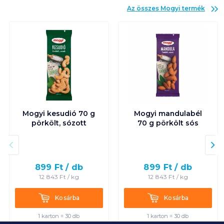
Az összes
Mogyi
termék
Mogyi kesudió 70 g
Mogyi mandulabél
pörkölt, sózott
70 g pörkölt sós
899
Ft /
db
899
Ft /
db
12 843
Ft /
kg
12 843
Ft /
kg
Kosárba
Kosárba
Kosárba
Kosárba
1 karton = 30 db
1 karton = 30 db