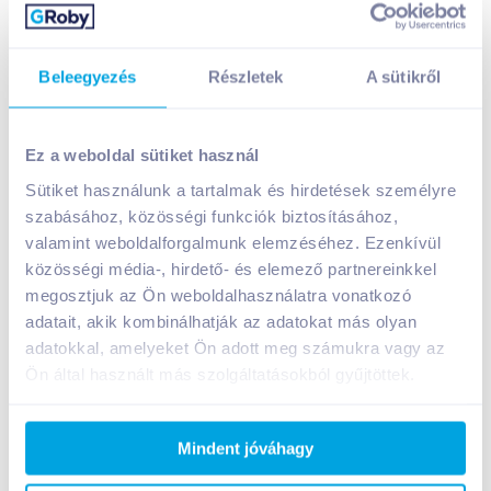
Beleegyezés
Részletek
A sütikről
Mogyi Micro Pop pattogtatni való kukorica 100 g
chilis
Ez a weboldal sütiket használ
299
Ft /
db
Sütiket használunk a tartalmak és hirdetések személyre
Egységár:
2 990
Ft /
kg
szabásához, közösségi funkciók biztosításához,
Nettó eladási ár:
235
Ft /
db
(
27
% áfa)
valamint weboldalforgalmunk elemzéséhez. Ezenkívül
közösségi média-, hirdető- és elemező partnereinkkel
megosztjuk az Ön weboldalhasználatra vonatkozó
Kosárba
Kosárba
adatait, akik kombinálhatják az adatokat más olyan
adatokkal, amelyeket Ön adott meg számukra vagy az
Ön által használt más szolgáltatásokból gyűjtöttek.
A termék jelenleg nem elérhető
Mindent jóváhagy
Bevásárlólistához adom
Értesíts, ha olcsóbb!