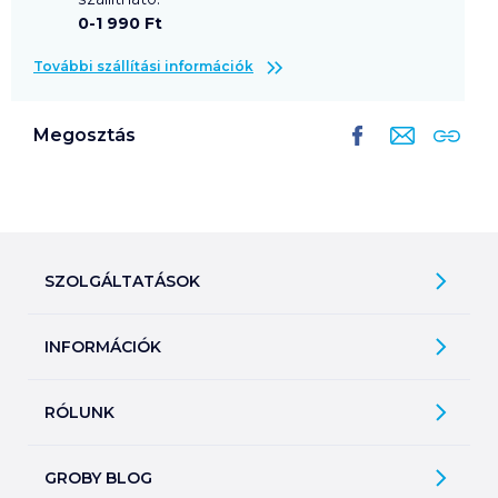
0-1 990 Ft
További szállítási információk
Megosztás
SZOLGÁLTATÁSOK
Ajándékkosarak
INFORMÁCIÓK
Árfigyelő
Áruházunk működése
Bevásárlólisták
RÓLUNK
Általános szerződési feltételek
Üvegvisszaváltás
Bemutatkozunk
Elállási jog
Szelektív hulladékok gyűjtése
GROBY BLOG
Kapcsolat
Adatkezelési tájékoztató