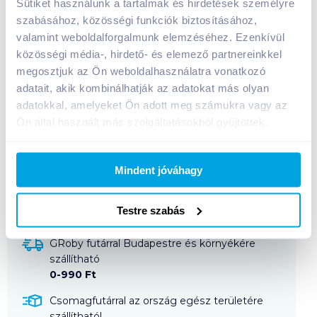
Sütiket használunk a tartalmak és hirdetések személyre
szabásához, közösségi funkciók biztosításához,
valamint weboldalforgalmunk elemzéséhez. Ezenkívül
Medve Kockasajt 140 g tejszínes 8 cikkelyes
közösségi média-, hirdető- és elemező partnereinkkel
A termék jelenleg nem elérhető
megosztjuk az Ön weboldalhasználatra vonatkozó
adatait, akik kombinálhatják az adatokat más olyan
adatokkal, amelyeket Ön adott meg számukra vagy az
Ön által használt más szolgáltatásokból gyűjtöttek.
Bevásárlólistához adom
Értesíts, ha olcsóbb!
Mindent jóváhagy
Termékleírás a(z)
Medve Kockasajt 140 g
tejszínes 8 cikkelyes
termékhez:
Testre szabás
GRoby futárral Budapestre és környékére
szállítható
0-990 Ft
Csomagfutárral az ország egész területére
szállítható!