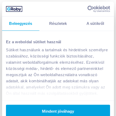
Beleegyezés
Részletek
A sütikről
Tiffán's Villányi Portugieser 2023 0,75 l száraz
vörösbor
Ez a weboldal sütiket használ
1 899
Ft /
db
Sütiket használunk a tartalmak és hirdetések személyre
Egységár:
2 532
Ft /
liter
szabásához, közösségi funkciók biztosításához,
Nettó eladási ár:
1 495
Ft /
db
(
27
% áfa)
valamint weboldalforgalmunk elemzéséhez. Ezenkívül
közösségi média-, hirdető- és elemező partnereinkkel
Kosárba
megosztjuk az Ön weboldalhasználatra vonatkozó
Kosárba
adatait, akik kombinálhatják az adatokat más olyan
adatokkal, amelyeket Ön adott meg számukra vagy az
Ön által használt más szolgáltatásokból gyűjtöttek.
A termék megszűnt
Mindent jóváhagy
Bevásárlólistához adom
Értesíts, ha olcsóbb!