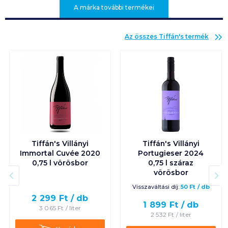
A márka további termékei
Az összes
Tiffán's
termék
Tiffán's Villányi
Tiffán's Villányi
Immortal Cuvée 2020
Portugieser 2024
0,75 l vörösbor
0,75 l száraz
vörösbor
Visszaváltási díj:
50
Ft
/
db
2 299
Ft /
db
1 899
Ft /
db
3 065
Ft /
liter
2 532
Ft /
liter
Kosárba