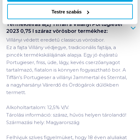
Testre szabás
Termékleírás a(z)
Tiffán's Villányi Portugieser
2023 0,75 l száraz vörösbor
termékhez:
Villányi védett eredetű classicus vörösbor.
Ez a fajta Villány védjegye, tradicionális fajtája, a
pincék termékskálájának alapja. Egy jó évjáratú
Portugieser, friss, üde, lágy, kevés cserzőanyagot
tartalmazó, fiatalon is könnyen fogyasztható bor. A
Tiffán’s Portugieser a villányi Jammertal és Sterntal,
a nagyharsányi Várerdő és Ördögárok dűlőkben
termett.
Alkoholtartalom: 12,5% V/V.
Tárolási információ: száraz, hűvös helyen tárolandó!
Származási hely: Magyarország
Felhívjuk szíves figyelmüket, hogy 18 éven aluliakat