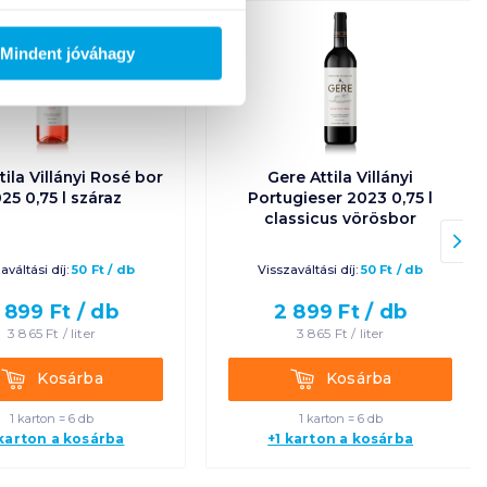
Mindent jóváhagy
tila Villányi Rosé bor
Gere Attila Villányi
25 0,75 l száraz
Portugieser 2023 0,75 l
classicus vörösbor
aváltási díj:
50
Ft
/
db
Visszaváltási díj:
50
Ft
/
db
 899
Ft /
db
2 899
Ft /
db
3 865
Ft /
liter
3 865
Ft /
liter
Kosárba
Kosárba
Kosárba
Kosárba
1 karton = 6 db
1 karton = 6 db
 karton a kosárba
+1 karton a kosárba