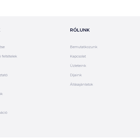
K
RÓLUNK
ése
Bemutatkozunk
 feltételek
Kapcsolat
Üzleteink
ztató
Díjaink
Állásajánlatok
ók
máció