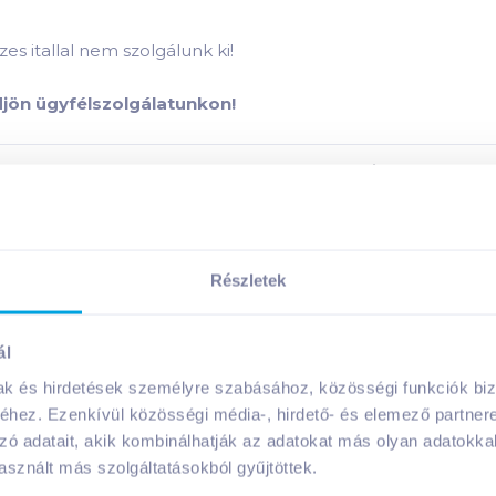
es itallal nem szolgálunk ki!
ődjön ügyfélszolgálatunkon!
e 2017 0,75 l vörösbor
termék összetevői:
Megosztás
Részletek
ál
mak és hirdetések személyre szabásához, közösségi funkciók biz
A márka további termékei
hez. Ezenkívül közösségi média-, hirdető- és elemező partner
zó adatait, akik kombinálhatják az adatokat más olyan adatokka
sznált más szolgáltatásokból gyűjtöttek.