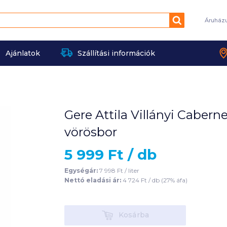
Keresés
Áruház
Ajánlatok
Szállítási információk
Gere Attila Villányi Cabern
vörösbor
5 999
Ft /
db
Egységár:
7 998
Ft /
liter
Nettó eladási ár:
4 724
Ft /
db
(
27
% áfa)
Kosárba
Kosárba