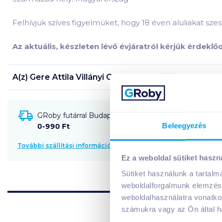
Felhívjuk szíves figyelmüket, hogy 18 éven aluliakat szesz
Az aktuális, készleten lévő évjáratról kérjük érdekl
A(z)
Gere Attila Villányi Cabernet Sauvignon Barriqu
GRoby futárral Budapestre és környékére szállítható
Beleegyezés
0-990 Ft
További szállítási információk
Ez a weboldal sütiket haszn
Sütiket használunk a tartal
weboldalforgalmunk elemzésé
weboldalhasználatra vonatko
számukra vagy az Ön által ha