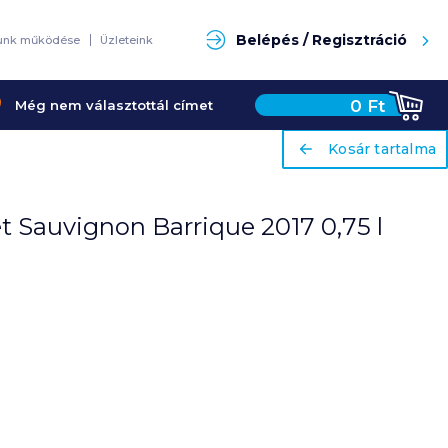
Keresés
Belépés / Regisztráció
unk működése
Üzleteink
0
Ft
Még nem választottál címet
ariaLabel
ariaLabel
Kosár tartalma
Kosár tartalma
et Sauvignon Barrique 2017 0,75 l