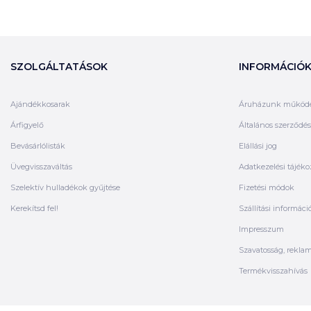
SZOLGÁLTATÁSOK
INFORMÁCIÓ
Ajándékkosarak
Áruházunk működ
Árfigyelő
Általános szerződési
Bevásárlólisták
Elállási jog
Üvegvisszaváltás
Adatkezelési tájéko
Szelektív hulladékok gyűjtése
Fizetési módok
Kerekítsd fel!
Szállítási informáci
Impresszum
Szavatosság, rekla
Termékvisszahívás