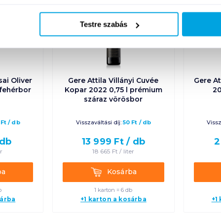
Testre szabás
sai Oliver
Gere Attila Villányi Cuvée
Gere At
 fehérbor
Kopar 2022 0,75 l prémium
20
száraz vörösbor
Ft
/
db
Visszaváltási díj:
50
Ft
/
db
Vissz
db
13 999
Ft /
db
2
er
18 665
Ft /
liter
Kosárba
ba
Kosárba
b
1 karton = 6 db
sárba
+1 karton a kosárba
+1