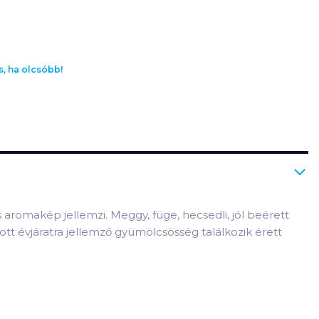
s, ha olcsóbb!
 aromakép jellemzi. Meggy, füge, hecsedli, jól beérett
tt évjáratra jellemző gyümölcsösség találkozik érett