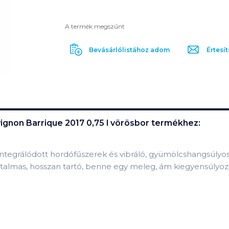
A termék megszűnt
Bevásárlólistához adom
Értesít
vignon Barrique 2017 0,75 l vörösbor
termékhez:
n integrálódott hordófűszerek és vibráló, gyümölcshangsúlyos
rtalmas, hosszan tartó, benne egy meleg, ám kiegyensúlyozo