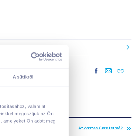
A sütikről
tosításához, valamint
A kosarad jelenleg üres.
einkkel megosztjuk az Ön
Adj hozzá termékeket!
l, amelyeket Ön adott meg
Az összes
Gere
termék