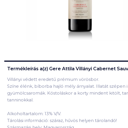
Termékleírás a(z)
Gere Attila Villányi Cabernet Sau
Villányi védett eredetű prémium vörösbor.
Színe élénk, bíborba hajló mély árnyalat. Illatát szépe
gyümölcsaromák. Kóstoláskor a korty mindent kitölt, ta
tanninokkal.
Alkoholtartalom: 13% V/V.
Tárolási információ: száraz, hűvös helyen tárolandó!
Származási hely: Magyarország