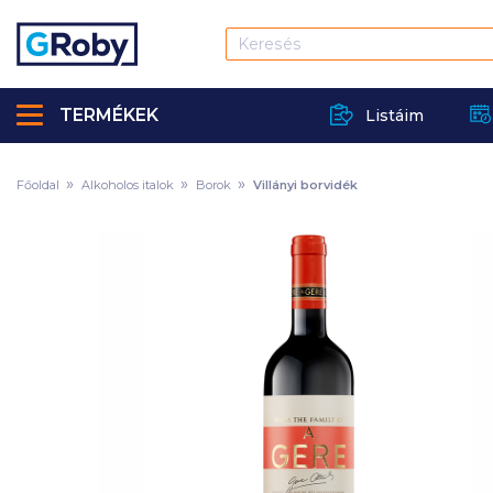
TERMÉKEK
Listáim
Főoldal
Alkoholos italok
Borok
Villányi borvidék