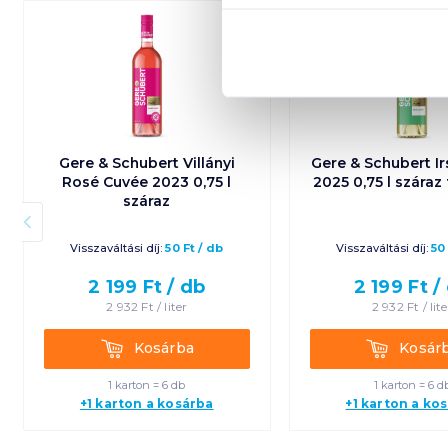
Gere & Schubert Villányi
Gere & Schubert Ir
Rosé Cuvée 2023 0,75 l
2025 0,75 l száraz
száraz
Visszaváltási díj:
50
Ft
/
db
Visszaváltási díj:
50
2 199
Ft /
db
2 199
Ft /
2 932
Ft /
liter
2 932
Ft /
lit
Kosárba
Kosárba
Kosárba
Kosár
1 karton = 6 db
1 karton = 6 d
+1 karton a kosárba
+1 karton a ko