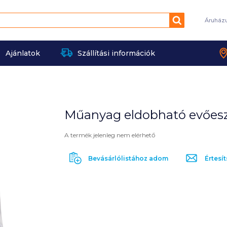
Keresés
Áruház
Ajánlatok
Szállítási információk
Műanyag eldobható evőesz
A termék jelenleg nem elérhető
Bevásárlólistához adom
Értesít