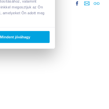
tosításához, valamint
einkkel megosztjuk az Ön
l, amelyeket Ön adott meg
Mindent jóváhagy