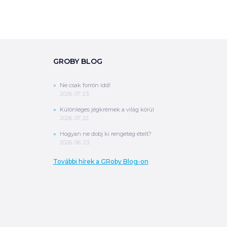
GROBY BLOG
0
Ft
ÖSSZESEN
Ne csak forrón idd!
A végösszeg a szállítás költségét, illetve
2026. 07. 23.
MPL szállítás esetén a csomagolási
költséget nem tartalmazza.
További
Különleges jégkrémek a világ körül
információ
2026. 07. 22.
Hogyan ne dobj ki rengeteg ételt?
2026. 06. 23.
MEGRENDELÉS
További hírek a GRoby Blog-on