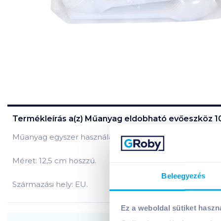
Termékleírás a(z)
Műanyag eldobható evőeszköz 1
Műanyag egyszer használatos, 100 db-os kávéskanál.
Méret: 12,5 cm hoszzú.
Beleegyezés
Származási hely: EU.
Ez a weboldal sütiket haszn