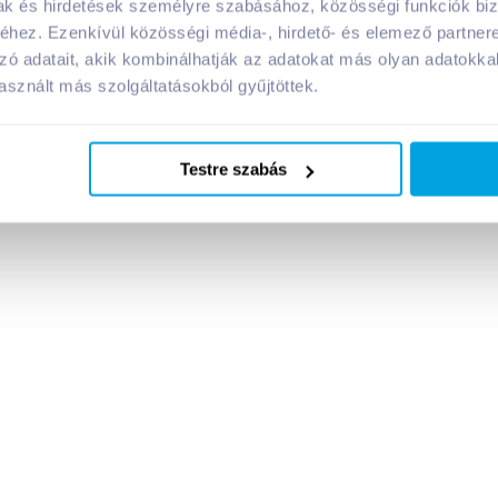
mak és hirdetések személyre szabásához, közösségi funkciók biz
Megosztás
hez. Ezenkívül közösségi média-, hirdető- és elemező partner
zó adatait, akik kombinálhatják az adatokat más olyan adatokka
!
sznált más szolgáltatásokból gyűjtöttek.
Testre szabás