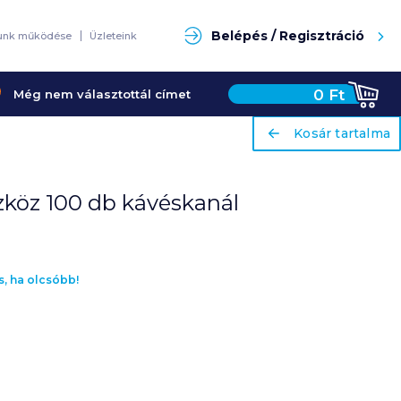
ariaLabel
Kosár tartalma
Keresés
Belépés / Regisztráció
unk működése
Üzleteink
0
Ft
Még nem választottál címet
ariaLabel
Kosár tartalma
köz 100 db kávéskanál
s, ha olcsóbb!