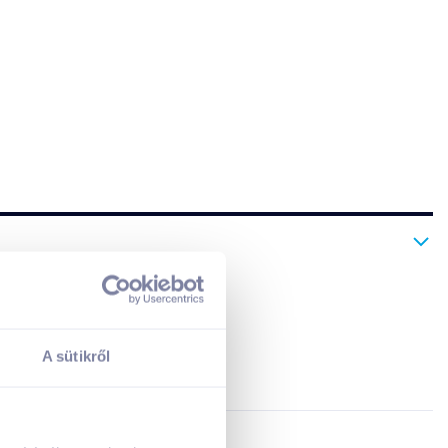
A kosarad jelenleg üres.
A sütikről
Adj hozzá termékeket!