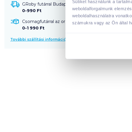
Sütiket használunk a tartal
GRoby futárral Budapestre és környékére szállítható
weboldalforgalmunk elemzésé
0-990 Ft
weboldalhasználatra vonatko
Csomagfutárral az ország egész területére szállítható
számukra vagy az Ön által ha
0-1 990 Ft
További szállítási információk