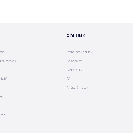
K
RÓLUNK
ése
Bemutatkozunk
 feltételek
Kapcsolat
Üzleteink
ztató
Díjaink
Állásajánlatok
ók
máció