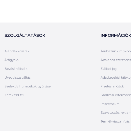
SZOLGÁLTATÁSOK
INFORMÁCIÓ
Ajándékkosarak
Áruházunk működ
Árfigyelő
Általános szerződési
Bevásárlólisták
Elállási jog
Üvegvisszaváltás
Adatkezelési tájéko
Szelektív hulladékok gyűjtése
Fizetési módok
Kerekítsd fel!
Szállítási informáci
Impresszum
Szavatosság, rekla
Termékvisszahívás