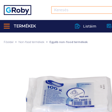
TERMÉKEK
Listáim
Főoldal
Non-food termékek
Egyéb non-food termékek