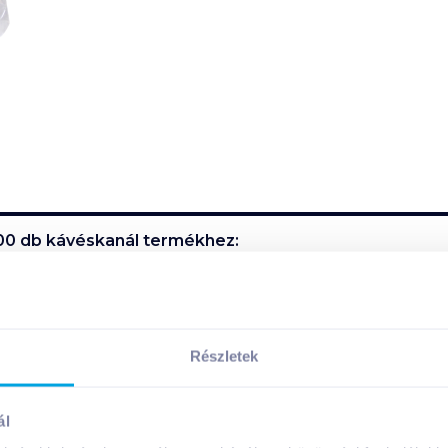
00 db kávéskanál
termékhez:
Részletek
ál