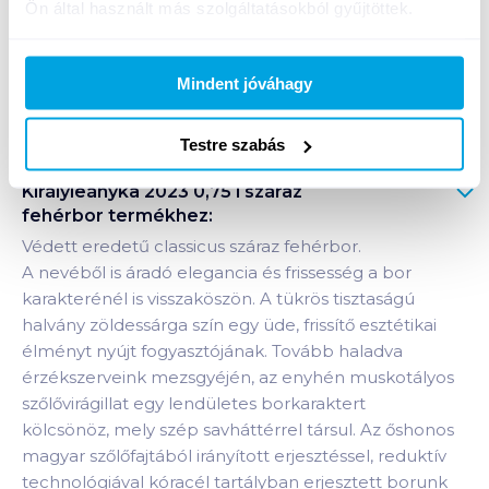
Ön által használt más szolgáltatásokból gyűjtöttek.
Bevásárlólistához adom
Értesíts, ha olcsóbb!
Mindent jóváhagy
Testre szabás
Termékleírás a(z)
Thummerer Egri
Királyleányka 2023 0,75 l száraz
fehérbor
termékhez:
Védett eredetű classicus száraz fehérbor.
A nevéből is áradó elegancia és frissesség a bor
karakterénél is visszaköszön. A tükrös tisztaságú
halvány zöldessárga szín egy üde, frissítő esztétikai
élményt nyújt fogyasztójának. Tovább haladva
érzékszerveink mezsgyéjén, az enyhén muskotályos
szőlővirágillat egy lendületes borkaraktert
kölcsönöz, mely szép savháttérrel társul. Az őshonos
magyar szőlőfajtából irányított erjesztéssel, reduktív
technológiával kóracél tartályban erjesztett borunk