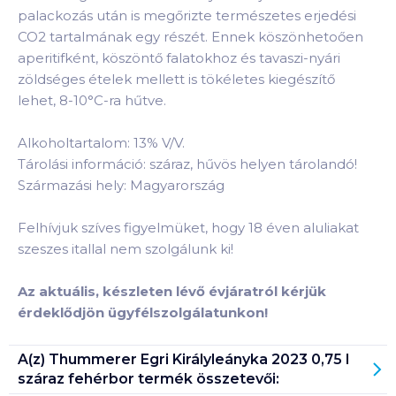
palackozás után is megőrizte természetes erjedési
CO2 tartalmának egy részét. Ennek köszönhetoően
aperitifként, köszöntő falatokhoz és tavaszi-nyári
zöldséges ételek mellett is tökéletes kiegészítő
lehet, 8-10°C-ra hűtve.
Alkoholtartalom: 13% V/V.
Tárolási információ: száraz, hűvös helyen tárolandó!
Származási hely: Magyarország
Felhívjuk szíves figyelmüket, hogy 18 éven aluliakat
szeszes itallal nem szolgálunk ki!
Az aktuális, készleten lévő évjáratról kérjük
érdeklődjön ügyfélszolgálatunkon!
A(z)
Thummerer Egri Királyleányka 2023 0,75 l
száraz fehérbor
termék összetevői: