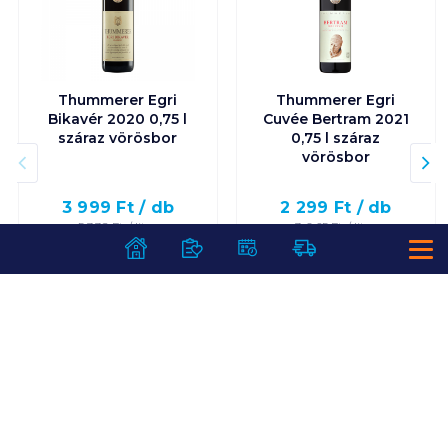
Thummerer Egri
Thummerer Egri
Bikavér 2020 0,75 l
Cuvée Bertram 2021
száraz vörösbor
0,75 l száraz
vörösbor
3 999
Ft /
db
2 299
Ft /
db
5 332
Ft /
liter
3 065
Ft /
liter
Kosárba
Kosárba
Kosárba
Kosárba
1 karton = 6 db
1 karton = 6 db
+1 karton a kosárba
+1 karton a kosárba