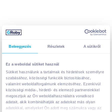
Beleegyezés
Részletek
A sütikről
Thummerer Egri Királyleányka 2023 0,75 l száraz
fehérbor
2 199
Ft /
db
Ez a weboldal sütiket használ
Egységár:
2 932
Ft /
liter
Sütiket használunk a tartalmak és hirdetések személyre
Nettó eladási ár:
1 731
Ft /
db
(
27
% áfa)
szabásához, közösségi funkciók biztosításához,
valamint weboldalforgalmunk elemzéséhez. Ezenkívül
közösségi média-, hirdető- és elemező partnereinkkel
Kosárba
Kosárba
megosztjuk az Ön weboldalhasználatra vonatkozó
adatait, akik kombinálhatják az adatokat más olyan
adatokkal, amelyeket Ön adott meg számukra vagy az
A termék megszűnt