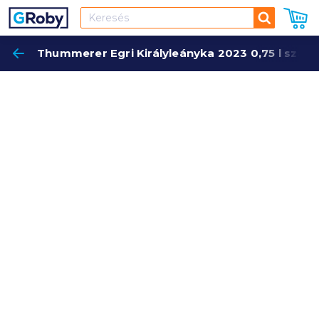
Keresés
Thummerer Egri Királyleányka 2023 0,75 l szára
Keres