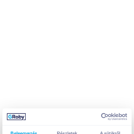
Beleegyezés
Részletek
A sütikről