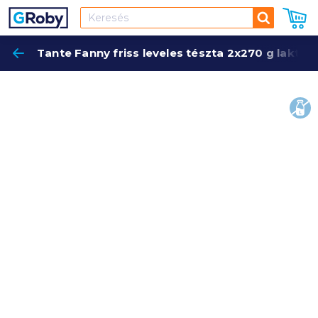
Keresés
Tante Fanny friss leveles tészta 2x270 g laktó
Keres
lakt