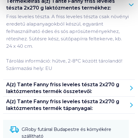
Termékleírás a(z)
Tante Fanny friss leveles
tészta 2x270 g laktózmentes
termékhez:
Friss leveles tészta. A friss leveles tészta csak növényi
eredetű alapanyagokból készül, egyaránt
felhasználható édes és sós aprósüteményekhez,
réteshez. Sütésre kész, sütőpapírra feltekerve, kb.
24 x 40 cm.
Tárolási információ: hűtve, 2-8°C között tárolandó!
Származási hely: EU
A(z)
Tante Fanny friss leveles tészta 2x270 g
laktózmentes
termék összetevői:
A(z)
Tante Fanny friss leveles tészta 2x270 g
laktózmentes
termék tápanyagai:
GRoby futárral Budapestre és környékére
szállítható