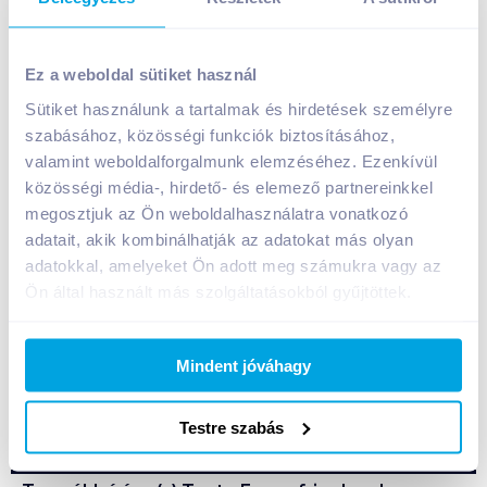
Tante Fanny friss leveles tészta 2x270 g
laktózmentes
Ez a weboldal sütiket használ
1 399
Ft /
db
Sütiket használunk a tartalmak és hirdetések személyre
szabásához, közösségi funkciók biztosításához,
Egységár:
2 591
Ft /
kg
Nettó eladási ár:
1 186
Ft /
db
(
18
% áfa)
valamint weboldalforgalmunk elemzéséhez. Ezenkívül
közösségi média-, hirdető- és elemező partnereinkkel
megosztjuk az Ön weboldalhasználatra vonatkozó
Kosárba
Kosárba
adatait, akik kombinálhatják az adatokat más olyan
adatokkal, amelyeket Ön adott meg számukra vagy az
Ön által használt más szolgáltatásokból gyűjtöttek.
A termék megszűnt
Mindent jóváhagy
Bevásárlólistához adom
Értesíts, ha olcsóbb!
Testre szabás