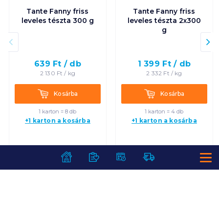
Tante Fanny friss
Tante Fanny friss
leveles tészta 300 g
leveles tészta 2x300
g
639
Ft /
db
1 399
Ft /
db
2 130
Ft /
kg
2 332
Ft /
kg
Kosárba
Kosárba
Kosárba
Kosárba
1 karton = 8 db
1 karton = 4 db
+1 karton a kosárba
+1 karton a kosárba
SZOLGÁLTATÁSOK