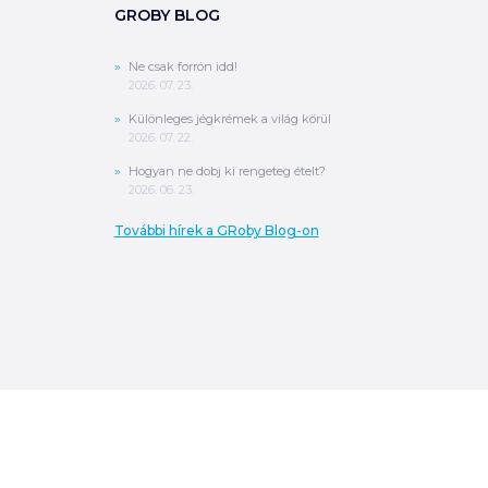
GROBY BLOG
Ne csak forrón idd!
2026. 07. 23.
Különleges jégkrémek a világ körül
2026. 07. 22.
Hogyan ne dobj ki rengeteg ételt?
2026. 06. 23.
További hírek a GRoby Blog-on
0
Ft
ÖSSZESEN