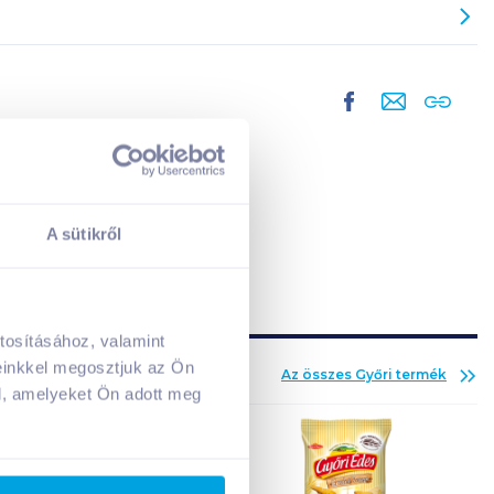
A sütikről
tosításához, valamint
A kosarad jelenleg üres.
einkkel megosztjuk az Ön
Az összes
Győri
termék
Adj hozzá termékeket!
l, amelyeket Ön adott meg