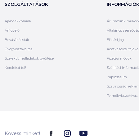
SZOLGÁLTATÁSOK
INFORMÁCIÓ
Ajándékkosarak
Áruházunk működ
Árfigyelő
Általános szerződési
Bevásárlólisták
Elállási jog
Üvegvisszaváltás
Adatkezelési tájéko
Szelektív hulladékok gyűjtése
Fizetési módok
Kerekítsd fel!
Szállítási informáci
Impresszum
Szavatosság, rekla
Termékvisszahívás
Kövess minket!