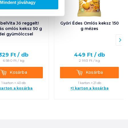
Mindent jóváhagy
 belVita Jó reggelt!
Győri Édes Omlós keksz 150
s omlós keksz 50 g
g mézes
dei gyümölccsel
329
Ft /
db
449
Ft /
db
6 580
Ft /
kg
2 993
Ft /
kg
Kosárba
Kosárba
Kosárba
Kosárba
1 karton = 40 db
1 karton = 21 db
 karton a kosárba
+1 karton a kosárba