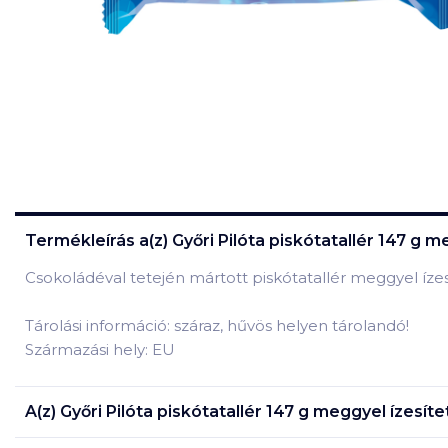
Termékleírás a(z)
Győri Pilóta piskótatallér 147 g m
Csokoládéval tetején mártott piskótatallér meggyel ízesí
Tárolási információ: száraz, hűvös helyen tárolandó!
Származási hely: EU
A(z)
Győri Pilóta piskótatallér 147 g meggyel ízesíte