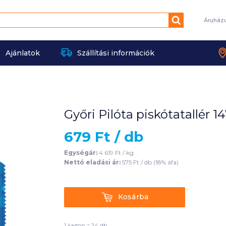
Keresés
Áruház
Ajánlatok
Szállítási információk
Győri Pilóta piskótatallér 1
679
Ft /
db
Egységár:
4 619
Ft /
kg
Nettó eladási ár:
575
Ft /
db
(
18
% áfa)
Kosárba
Kosárba
1 karton = 24 db