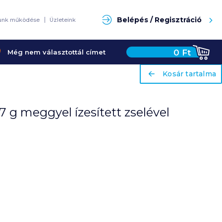
Keresés
Belépés / Regisztráció
unk működése
Üzleteink
0
Ft
Még nem választottál címet
ariaLabel
ariaLabel
Kosár tartalma
Kosár tartalma
47 g meggyel ízesített zselével