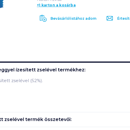
+1 karton a kosárba
Bevásárlólistához adom
Értesít
eggyel ízesített zselével
termékhez:
tett zselével (52%).
tt zselével
termék összetevői: