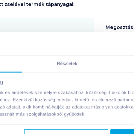
tt zselével
termék tápanyagai:
Megosztás
!
Részletek
ál
A márka további termékei
mak és hirdetések személyre szabásához, közösségi funkciók biz
hez. Ezenkívül közösségi média-, hirdető- és elemező partner
zó adatait, akik kombinálhatják az adatokat más olyan adatokka
sznált más szolgáltatásokból gyűjtöttek.