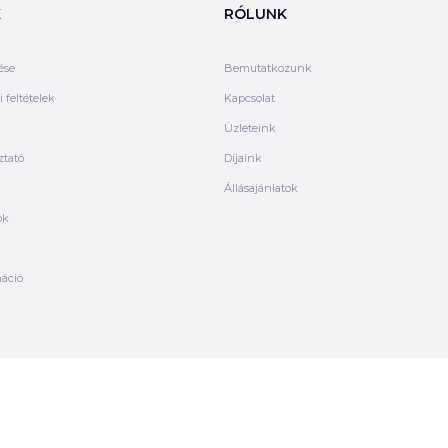
K
RÓLUNK
ése
Bemutatkozunk
 feltételek
Kapcsolat
Üzleteink
ztató
Díjaink
Állásajánlatok
ók
máció